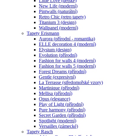
Little Love (dětské)
New Life (moderní)
Pintwalls (naturální)
Retro Chic (retro tapety)
Titanium 3 (design)
Wallpanel (moderní)
Tapety Erismann
Aurora (přírodní - romantika)
ELLE decoration 4 (moderní)
Elysium (design)
Evolution (přírodní)
Fashion for walls 4 (moderní)
Fashion for walls 5 (moderní)
Forest Dreams (přírodní)
Gentle (expresivní)
La Terrasse (středomořské vzory)
Martinique (přírodní)
Mellisa (přírodní)
Opus (elegance)
Play of Light (přírodní)
Pure harmony (přírodní)
Secret Garden (přírodní)
Spotlight (moderní)
Versailles (zámecké)
Tapety Rasch