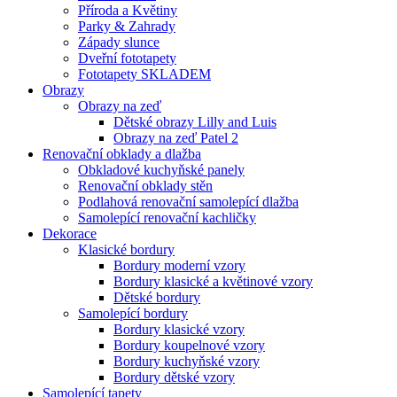
Příroda a Květiny
Parky & Zahrady
Západy slunce
Dveřní fototapety
Fototapety SKLADEM
Obrazy
Obrazy na zeď
Dětské obrazy Lilly and Luis
Obrazy na zeď Patel 2
Renovační obklady a dlažba
Obkladové kuchyňské panely
Renovační obklady stěn
Podlahová renovační samolepící dlažba
Samolepící renovační kachličky
Dekorace
Klasické bordury
Bordury moderní vzory
Bordury klasické a květinové vzory
Dětské bordury
Samolepící bordury
Bordury klasické vzory
Bordury koupelnové vzory
Bordury kuchyňské vzory
Bordury dětské vzory
Samolepící tapety