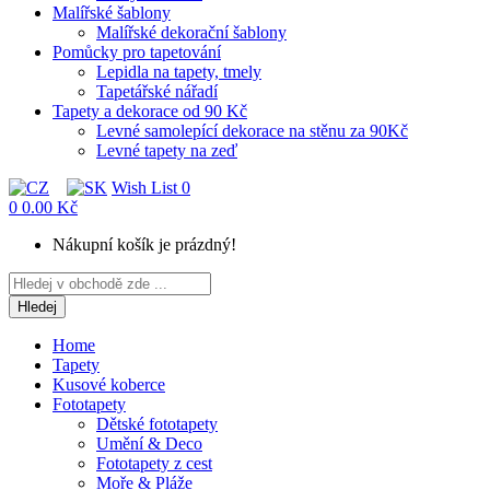
Malířské šablony
Malířské dekorační šablony
Pomůcky pro tapetování
Lepidla na tapety, tmely
Tapetářské nářadí
Tapety a dekorace od 90 Kč
Levné samolepící dekorace na stěnu za 90Kč
Levné tapety na zeď
Wish List
0
0
0.00 Kč
Nákupní košík je prázdný!
Hledej
Home
Tapety
Kusové koberce
Fototapety
Dětské fototapety
Umění & Deco
Fototapety z cest
Moře & Pláže