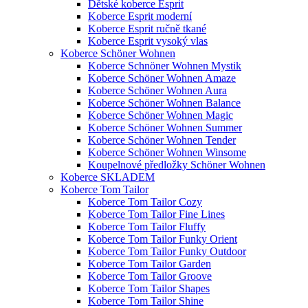
Dětské koberce Esprit
Koberce Esprit moderní
Koberce Esprit ručně tkané
Koberce Esprit vysoký vlas
Koberce Schöner Wohnen
Koberce Schnöner Wohnen Mystik
Koberce Schöner Wohnen Amaze
Koberce Schöner Wohnen Aura
Koberce Schöner Wohnen Balance
Koberce Schöner Wohnen Magic
Koberce Schöner Wohnen Summer
Koberce Schöner Wohnen Tender
Koberce Schöner Wohnen Winsome
Koupelnové předložky Schöner Wohnen
Koberce SKLADEM
Koberce Tom Tailor
Koberce Tom Tailor Cozy
Koberce Tom Tailor Fine Lines
Koberce Tom Tailor Fluffy
Koberce Tom Tailor Funky Orient
Koberce Tom Tailor Funky Outdoor
Koberce Tom Tailor Garden
Koberce Tom Tailor Groove
Koberce Tom Tailor Shapes
Koberce Tom Tailor Shine