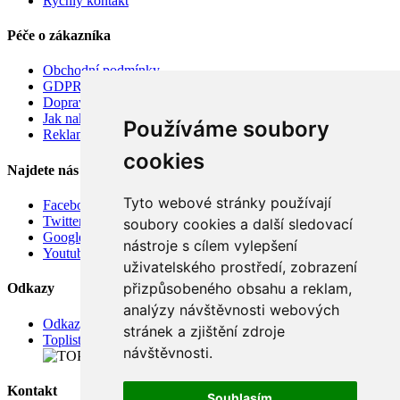
Rychlý kontakt
Péče o zákazníka
Obchodní podmínky
GDPR
Doprava
Jak nakupovat
Používáme soubory
Reklamace
cookies
Najdete nás
Tyto webové stránky používají
Facebook
Twitter
soubory cookies a další sledovací
Google
nástroje s cílem vylepšení
Youtube
uživatelského prostředí, zobrazení
přizpůsobeného obsahu a reklam,
Odkazy
analýzy návštěvnosti webových
Odkazy
stránek a zjištění zdroje
Toplist
návštěvnosti.
Kontakt
Souhlasím