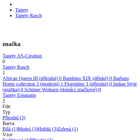
Tapety
Tapety Rasch
značka
Tapety AS-Creation
0
Tapety Rasch
1
African Queen III (přírodní)
0
Bambino XIX (dětské)
0
Barbara
Home collection 3 (moderní)
1
Florentine 3 (přírodní)
0
Indian Style
(grafika)
0
Schöner Wohnen (domácí značkové)
0
Tapety Erismann
2
Filtr
Typ
Přírodní
(3)
Barva
Bílá
(1)
Modrá
(3)
Hnědá
(3)
Zelená
(1)
Vzor