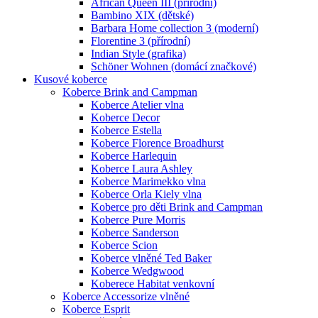
African Queen III (přírodní)
Bambino XIX (dětské)
Barbara Home collection 3 (moderní)
Florentine 3 (přírodní)
Indian Style (grafika)
Schöner Wohnen (domácí značkové)
Kusové koberce
Koberce Brink and Campman
Koberce Atelier vlna
Koberce Decor
Koberce Estella
Koberce Florence Broadhurst
Koberce Harlequin
Koberce Laura Ashley
Koberce Marimekko vlna
Koberce Orla Kiely vlna
Koberce pro děti Brink and Campman
Koberce Pure Morris
Koberce Sanderson
Koberce Scion
Koberce vlněné Ted Baker
Koberce Wedgwood
Koberece Habitat venkovní
Koberce Accessorize vlněné
Koberce Esprit