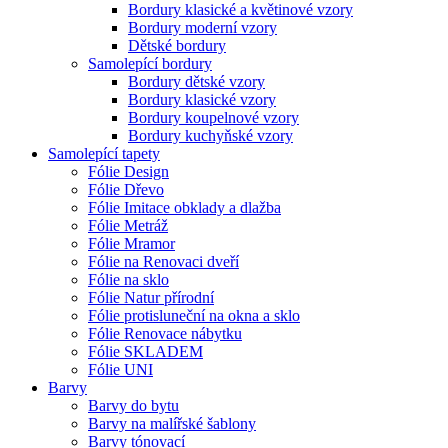
Bordury klasické a květinové vzory
Bordury moderní vzory
Dětské bordury
Samolepící bordury
Bordury dětské vzory
Bordury klasické vzory
Bordury koupelnové vzory
Bordury kuchyňské vzory
Samolepící tapety
Fólie Design
Fólie Dřevo
Fólie Imitace obklady a dlažba
Fólie Metráž
Fólie Mramor
Fólie na Renovaci dveří
Fólie na sklo
Fólie Natur přírodní
Fólie protisluneční na okna a sklo
Fólie Renovace nábytku
Fólie SKLADEM
Fólie UNI
Barvy
Barvy do bytu
Barvy na malířské šablony
Barvy tónovací