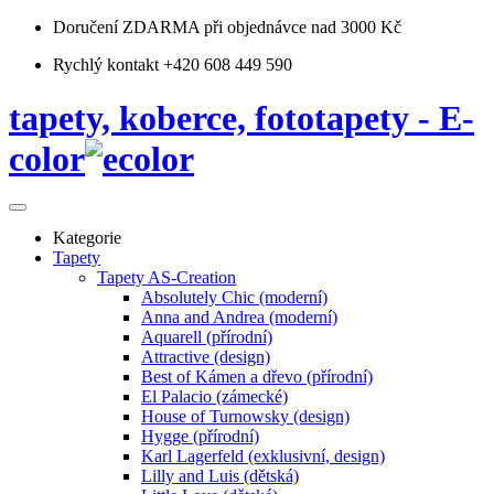
Doručení ZDARMA
při objednávce nad 3000 Kč
Rychlý kontakt +420 608 449 590
tapety, koberce, fototapety - E-
color
Kategorie
Tapety
Tapety AS-Creation
Absolutely Chic (moderní)
Anna and Andrea (moderní)
Aquarell (přírodní)
Attractive (design)
Best of Kámen a dřevo (přírodní)
El Palacio (zámecké)
House of Turnowsky (design)
Hygge (přírodní)
Karl Lagerfeld (exklusivní, design)
Lilly and Luis (dětská)