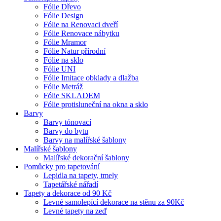
Fólie Dřevo
Fólie Design
Fólie na Renovaci dveří
Fólie Renovace nábytku
Fólie Mramor
Fólie Natur přírodní
Fólie na sklo
Fólie UNI
Fólie Imitace obklady a dlažba
Fólie Metráž
Fólie SKLADEM
Fólie protisluneční na okna a sklo
Barvy
Barvy tónovací
Barvy do bytu
Barvy na malířské šablony
Malířské šablony
Malířské dekorační šablony
Pomůcky pro tapetování
Lepidla na tapety, tmely
Tapetářské nářadí
Tapety a dekorace od 90 Kč
Levné samolepící dekorace na stěnu za 90Kč
Levné tapety na zeď