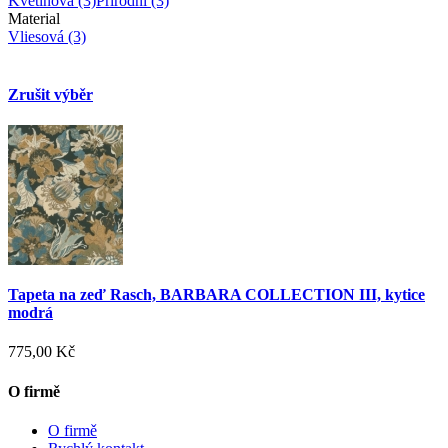
Květinová
(3)
Přírodní
(3)
Material
Vliesová
(3)
Zrušit výběr
Tapeta na zeď Rasch, BARBARA COLLECTION III, kytice
modrá
775,00 Kč
O firmě
O firmě