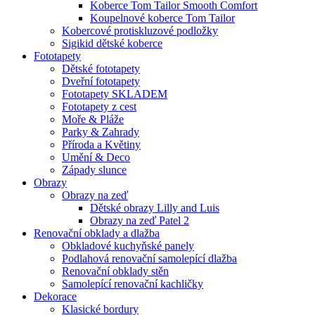
Koberce Tom Tailor Smooth Comfort
Koupelnové koberce Tom Tailor
Kobercové protiskluzové podložky
Sigikid dětské koberce
Fototapety
Dětské fototapety
Dveřní fototapety
Fototapety SKLADEM
Fototapety z cest
Moře & Pláže
Parky & Zahrady
Příroda a Květiny
Umění & Deco
Západy slunce
Obrazy
Obrazy na zeď
Dětské obrazy Lilly and Luis
Obrazy na zeď Patel 2
Renovační obklady a dlažba
Obkladové kuchyňské panely
Podlahová renovační samolepící dlažba
Renovační obklady stěn
Samolepící renovační kachličky
Dekorace
Klasické bordury