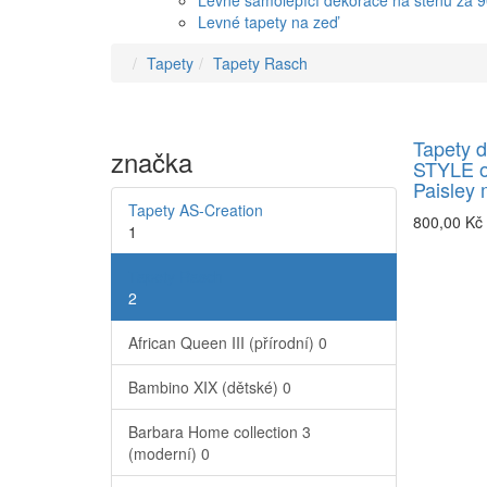
Levné samolepící dekorace na stěnu za 
Levné tapety na zeď
Tapety
Tapety Rasch
Tapety 
značka
STYLE o
Paisley
Tapety AS-Creation
800,00 Kč
1
Tapety Rasch
2
African Queen III (přírodní)
0
Bambino XIX (dětské)
0
Barbara Home collection 3
(moderní)
0