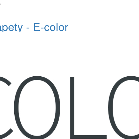
č
apety - E-color