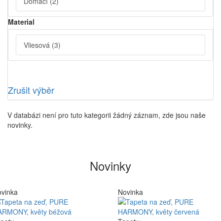
Domácí
(2)
Material
Vliesová
(3)
Zrušit výběr
V databázi není pro tuto kategorii žádný záznam, zde jsou naše
novinky.
Novinky
vinka
Novinka