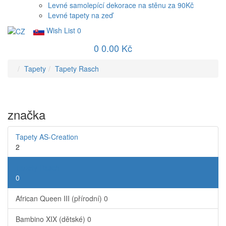
Levné samolepící dekorace na stěnu za 90Kč
Levné tapety na zeď
Wish List
0
0
0.00 Kč
Tapety
Tapety Rasch
značka
Tapety AS-Creation
2
Tapety Rasch
0
African Queen III (přírodní)
0
Bambino XIX (dětské)
0