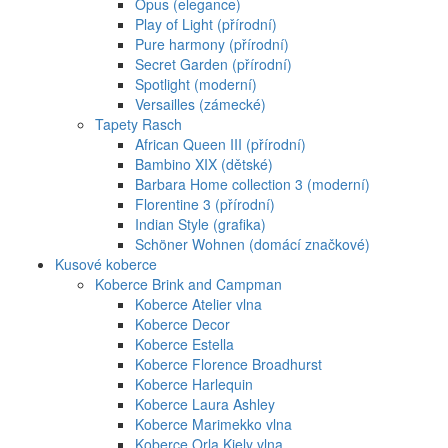
Opus (elegance)
Play of Light (přírodní)
Pure harmony (přírodní)
Secret Garden (přírodní)
Spotlight (moderní)
Versailles (zámecké)
Tapety Rasch
African Queen III (přírodní)
Bambino XIX (dětské)
Barbara Home collection 3 (moderní)
Florentine 3 (přírodní)
Indian Style (grafika)
Schöner Wohnen (domácí značkové)
Kusové koberce
Koberce Brink and Campman
Koberce Atelier vlna
Koberce Decor
Koberce Estella
Koberce Florence Broadhurst
Koberce Harlequin
Koberce Laura Ashley
Koberce Marimekko vlna
Koberce Orla Kiely vlna