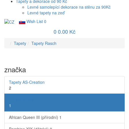
Tapety a dekorace od 90 Kč
Levné samolepící dekorace na stěnu za 90Kč
Levné tapety na zeď
Wish List
0
0
0.00 Kč
Tapety
Tapety Rasch
značka
Tapety AS-Creation
2
Tapety Rasch
1
African Queen III (přírodní)
1