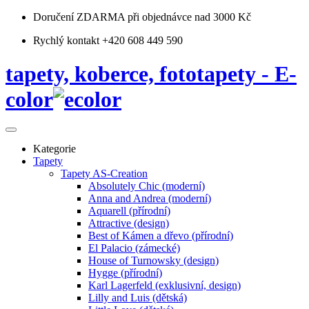
Doručení ZDARMA
při objednávce nad 3000 Kč
Rychlý kontakt +420 608 449 590
tapety, koberce, fototapety - E-
color
Kategorie
Tapety
Tapety AS-Creation
Absolutely Chic (moderní)
Anna and Andrea (moderní)
Aquarell (přírodní)
Attractive (design)
Best of Kámen a dřevo (přírodní)
El Palacio (zámecké)
House of Turnowsky (design)
Hygge (přírodní)
Karl Lagerfeld (exklusivní, design)
Lilly and Luis (dětská)