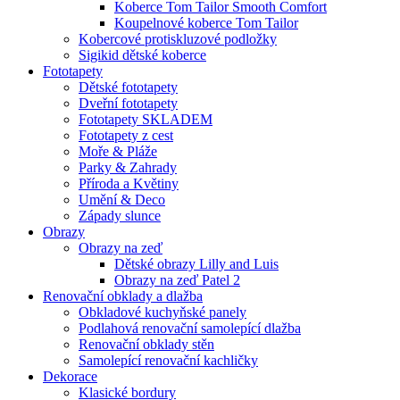
Koberce Tom Tailor Smooth Comfort
Koupelnové koberce Tom Tailor
Kobercové protiskluzové podložky
Sigikid dětské koberce
Fototapety
Dětské fototapety
Dveřní fototapety
Fototapety SKLADEM
Fototapety z cest
Moře & Pláže
Parky & Zahrady
Příroda a Květiny
Umění & Deco
Západy slunce
Obrazy
Obrazy na zeď
Dětské obrazy Lilly and Luis
Obrazy na zeď Patel 2
Renovační obklady a dlažba
Obkladové kuchyňské panely
Podlahová renovační samolepící dlažba
Renovační obklady stěn
Samolepící renovační kachličky
Dekorace
Klasické bordury