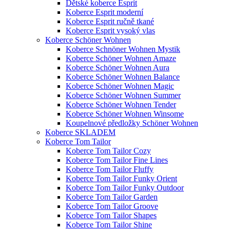
Dětské koberce Esprit
Koberce Esprit moderní
Koberce Esprit ručně tkané
Koberce Esprit vysoký vlas
Koberce Schöner Wohnen
Koberce Schnöner Wohnen Mystik
Koberce Schöner Wohnen Amaze
Koberce Schöner Wohnen Aura
Koberce Schöner Wohnen Balance
Koberce Schöner Wohnen Magic
Koberce Schöner Wohnen Summer
Koberce Schöner Wohnen Tender
Koberce Schöner Wohnen Winsome
Koupelnové předložky Schöner Wohnen
Koberce SKLADEM
Koberce Tom Tailor
Koberce Tom Tailor Cozy
Koberce Tom Tailor Fine Lines
Koberce Tom Tailor Fluffy
Koberce Tom Tailor Funky Orient
Koberce Tom Tailor Funky Outdoor
Koberce Tom Tailor Garden
Koberce Tom Tailor Groove
Koberce Tom Tailor Shapes
Koberce Tom Tailor Shine