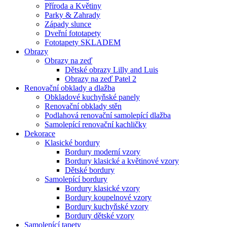
Příroda a Květiny
Parky & Zahrady
Západy slunce
Dveřní fototapety
Fototapety SKLADEM
Obrazy
Obrazy na zeď
Dětské obrazy Lilly and Luis
Obrazy na zeď Patel 2
Renovační obklady a dlažba
Obkladové kuchyňské panely
Renovační obklady stěn
Podlahová renovační samolepící dlažba
Samolepící renovační kachličky
Dekorace
Klasické bordury
Bordury moderní vzory
Bordury klasické a květinové vzory
Dětské bordury
Samolepící bordury
Bordury klasické vzory
Bordury koupelnové vzory
Bordury kuchyňské vzory
Bordury dětské vzory
Samolepící tapety