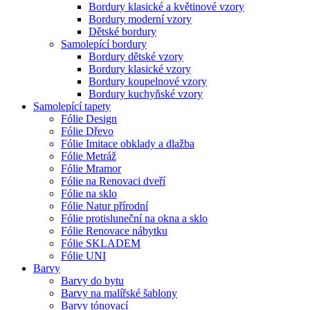
Bordury klasické a květinové vzory
Bordury moderní vzory
Dětské bordury
Samolepící bordury
Bordury dětské vzory
Bordury klasické vzory
Bordury koupelnové vzory
Bordury kuchyňské vzory
Samolepící tapety
Fólie Design
Fólie Dřevo
Fólie Imitace obklady a dlažba
Fólie Metráž
Fólie Mramor
Fólie na Renovaci dveří
Fólie na sklo
Fólie Natur přírodní
Fólie protisluneční na okna a sklo
Fólie Renovace nábytku
Fólie SKLADEM
Fólie UNI
Barvy
Barvy do bytu
Barvy na malířské šablony
Barvy tónovací