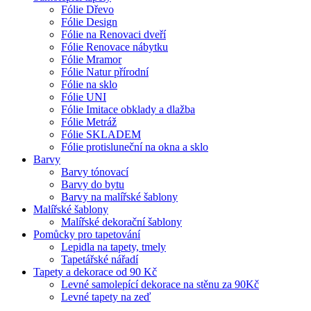
Fólie Dřevo
Fólie Design
Fólie na Renovaci dveří
Fólie Renovace nábytku
Fólie Mramor
Fólie Natur přírodní
Fólie na sklo
Fólie UNI
Fólie Imitace obklady a dlažba
Fólie Metráž
Fólie SKLADEM
Fólie protisluneční na okna a sklo
Barvy
Barvy tónovací
Barvy do bytu
Barvy na malířské šablony
Malířské šablony
Malířské dekorační šablony
Pomůcky pro tapetování
Lepidla na tapety, tmely
Tapetářské nářadí
Tapety a dekorace od 90 Kč
Levné samolepící dekorace na stěnu za 90Kč
Levné tapety na zeď