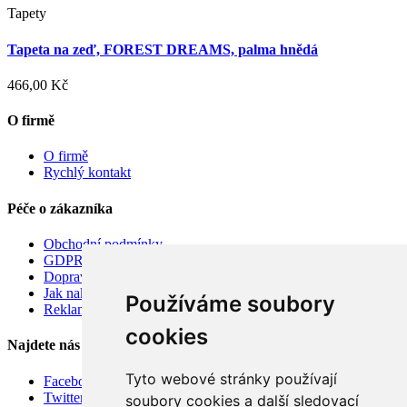
Tapety
Tapeta na zeď, FOREST DREAMS, palma hnědá
466,00 Kč
O firmě
O firmě
Rychlý kontakt
Péče o zákazníka
Obchodní podmínky
GDPR
Doprava
Jak nakupovat
Používáme soubory
Reklamace
cookies
Najdete nás
Tyto webové stránky používají
Facebook
Twitter
soubory cookies a další sledovací