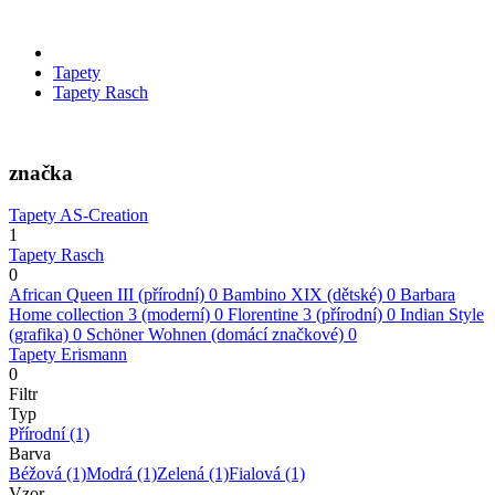
Tapety
Tapety Rasch
značka
Tapety AS-Creation
1
Tapety Rasch
0
African Queen III (přírodní)
0
Bambino XIX (dětské)
0
Barbara
Home collection 3 (moderní)
0
Florentine 3 (přírodní)
0
Indian Style
(grafika)
0
Schöner Wohnen (domácí značkové)
0
Tapety Erismann
0
Filtr
Typ
Přírodní
(1)
Barva
Béžová
(1)
Modrá
(1)
Zelená
(1)
Fialová
(1)
Vzor