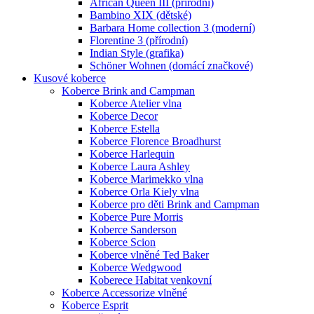
African Queen III (přírodní)
Bambino XIX (dětské)
Barbara Home collection 3 (moderní)
Florentine 3 (přírodní)
Indian Style (grafika)
Schöner Wohnen (domácí značkové)
Kusové koberce
Koberce Brink and Campman
Koberce Atelier vlna
Koberce Decor
Koberce Estella
Koberce Florence Broadhurst
Koberce Harlequin
Koberce Laura Ashley
Koberce Marimekko vlna
Koberce Orla Kiely vlna
Koberce pro děti Brink and Campman
Koberce Pure Morris
Koberce Sanderson
Koberce Scion
Koberce vlněné Ted Baker
Koberce Wedgwood
Koberece Habitat venkovní
Koberce Accessorize vlněné
Koberce Esprit