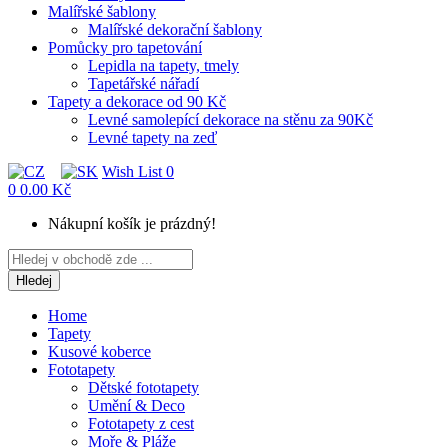
Malířské šablony
Malířské dekorační šablony
Pomůcky pro tapetování
Lepidla na tapety, tmely
Tapetářské nářadí
Tapety a dekorace od 90 Kč
Levné samolepící dekorace na stěnu za 90Kč
Levné tapety na zeď
Wish List
0
0
0.00 Kč
Nákupní košík je prázdný!
Hledej
Home
Tapety
Kusové koberce
Fototapety
Dětské fototapety
Umění & Deco
Fototapety z cest
Moře & Pláže