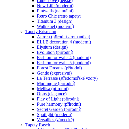
Little Love (dětské)
New Life (moderní)
Pintwalls (naturální)
Retro Chic (retro tapety)
Titanium 3 (design)
Wallpanel (moderní)
Tapety Erismann
Aurora (přírodní - romantika)
ELLE decoration 4 (moderní)
Elysium (design)
Evolution (přírodní)
Fashion for walls 4 (moderní)
Fashion for walls 5 (moderní)
Forest Dreams (přírodní)
Gentle (expresivní)
La Terrasse (středomořské vzory)
Martinique (přírodní)
Mellisa (přírodní)
Opus (elegance)
Play of Light (přírodní)
Pure harmony (přírodní)
Secret Garden (přírodní)
Spotlight (moderní)
Versailles (zámecké)
Tapety Rasch