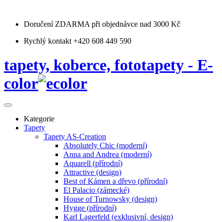
Doručení ZDARMA
při objednávce nad 3000 Kč
Rychlý kontakt +420 608 449 590
tapety, koberce, fototapety - E-
color
Kategorie
Tapety
Tapety AS-Creation
Absolutely Chic (moderní)
Anna and Andrea (moderní)
Aquarell (přírodní)
Attractive (design)
Best of Kámen a dřevo (přírodní)
El Palacio (zámecké)
House of Turnowsky (design)
Hygge (přírodní)
Používáme soubory
Karl Lagerfeld (exklusivní, design)