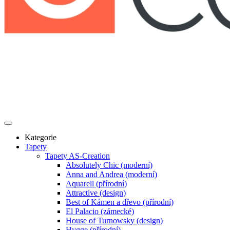
Kategorie
Tapety
Tapety AS-Creation
Absolutely Chic (moderní)
Anna and Andrea (moderní)
Aquarell (přírodní)
Attractive (design)
Best of Kámen a dřevo (přírodní)
El Palacio (zámecké)
House of Turnowsky (design)
Hygge (přírodní)