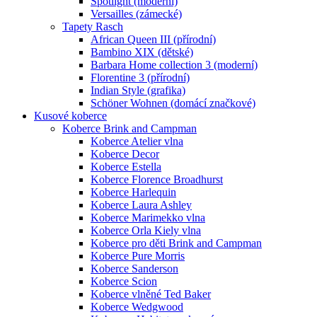
Spotlight (moderní)
Versailles (zámecké)
Tapety Rasch
African Queen III (přírodní)
Bambino XIX (dětské)
Barbara Home collection 3 (moderní)
Florentine 3 (přírodní)
Indian Style (grafika)
Schöner Wohnen (domácí značkové)
Kusové koberce
Koberce Brink and Campman
Koberce Atelier vlna
Koberce Decor
Koberce Estella
Koberce Florence Broadhurst
Koberce Harlequin
Koberce Laura Ashley
Koberce Marimekko vlna
Koberce Orla Kiely vlna
Koberce pro děti Brink and Campman
Koberce Pure Morris
Používáme soubo
Koberce Sanderson
Koberce Scion
Koberce vlněné Ted Baker
Tyto webové stránky použí
Koberce Wedgwood
uživatelského prostředí, 