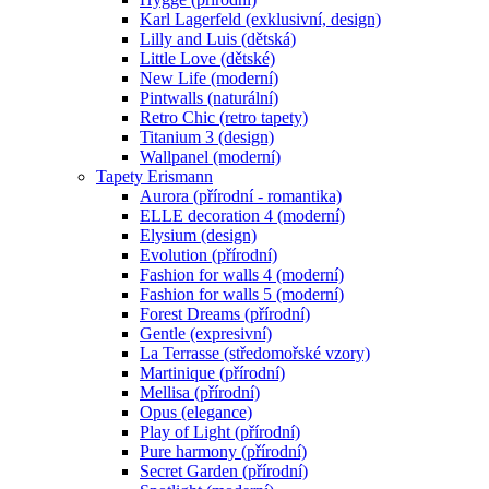
Karl Lagerfeld (exklusivní, design)
Lilly and Luis (dětská)
Little Love (dětské)
New Life (moderní)
Pintwalls (naturální)
Retro Chic (retro tapety)
Titanium 3 (design)
Wallpanel (moderní)
Tapety Erismann
Aurora (přírodní - romantika)
ELLE decoration 4 (moderní)
Elysium (design)
Evolution (přírodní)
Fashion for walls 4 (moderní)
Fashion for walls 5 (moderní)
Forest Dreams (přírodní)
Gentle (expresivní)
La Terrasse (středomořské vzory)
Martinique (přírodní)
Mellisa (přírodní)
Opus (elegance)
Play of Light (přírodní)
Pure harmony (přírodní)
Secret Garden (přírodní)