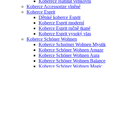
Koberece Habitat venkovní
webových stránek a zjiště
Koberce Accessorize vlněné
Koberce Esprit
Dětské koberce Esprit
Koberce Esprit moderní
Koberce Esprit ručně tkané
Koberce Esprit vysoký vlas
Koberce Schöner Wohnen
Koberce Schnöner Wohnen Mystik
Koberce Schöner Wohnen Amaze
Koberce Schöner Wohnen Aura
Koberce Schöner Wohnen Balance
Koberce Schöner Wohnen Magic
Koberce Schöner Wohnen Summer
Koberce Schöner Wohnen Tender
Koberce Schöner Wohnen Winsome
Koupelnové předložky Schöner Wohnen
Koberce SKLADEM
Koberce Tom Tailor
Koberce Tom Tailor Cozy
Koberce Tom Tailor Fine Lines
Koberce Tom Tailor Fluffy
Koberce Tom Tailor Funky Orient
Koberce Tom Tailor Funky Outdoor
Koberce Tom Tailor Garden