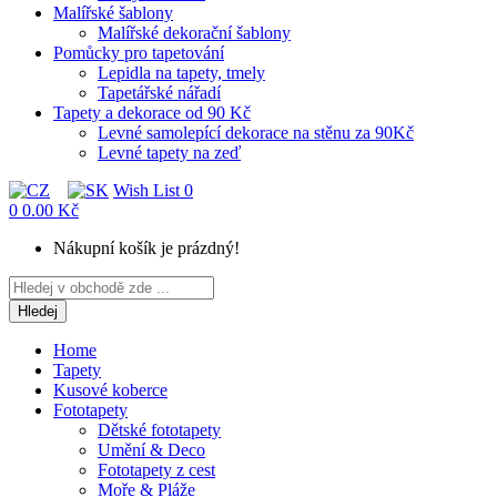
Malířské šablony
Malířské dekorační šablony
Pomůcky pro tapetování
Lepidla na tapety, tmely
Tapetářské nářadí
Tapety a dekorace od 90 Kč
Levné samolepící dekorace na stěnu za 90Kč
Levné tapety na zeď
Wish List
0
0
0.00 Kč
Nákupní košík je prázdný!
Hledej
Home
Tapety
Kusové koberce
Fototapety
Dětské fototapety
Umění & Deco
Fototapety z cest
Moře & Pláže