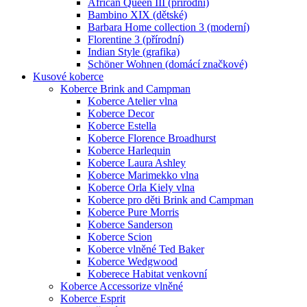
African Queen III (přírodní)
Bambino XIX (dětské)
Barbara Home collection 3 (moderní)
Florentine 3 (přírodní)
Indian Style (grafika)
Schöner Wohnen (domácí značkové)
Kusové koberce
Koberce Brink and Campman
Koberce Atelier vlna
Koberce Decor
Koberce Estella
Koberce Florence Broadhurst
Koberce Harlequin
Koberce Laura Ashley
Koberce Marimekko vlna
Koberce Orla Kiely vlna
Koberce pro děti Brink and Campman
Koberce Pure Morris
Koberce Sanderson
Koberce Scion
Koberce vlněné Ted Baker
Koberce Wedgwood
Koberece Habitat venkovní
Koberce Accessorize vlněné
Koberce Esprit