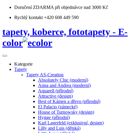
Doručení ZDARMA
při objednávce nad 3000 Kč
Rychlý kontakt +420 608 449 590
tapety, koberce, fototapety - E-
color
Kategorie
Tapety
Tapety AS-Creation
Absolutely Chic (moderní)
Anna and Andrea (moderní)
Aquarell (přírodní)
Attractive (design)
Best of Kámen a dřevo (přírodní)
El Palacio (zámecké)
House of Turnowsky (design)
Hygge (přírodní)
Karl Lagerfeld (exklusivní, design)
Lilly and Luis (dětská)