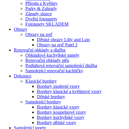
Příroda a Květiny
Parky & Zahrady
Západy slunce
Dveřní fototapety
Fototapety SKLADEM
Obrazy
Obrazy na zeď
Dětské obrazy Lilly and Luis
Obrazy na zeď Patel 2
Renovační obklady a dlažba
Obkladové kuchyňské panely
Renovační obklady stěn
Podlahová renovační samolepící dlažba
Samolepící renovační kachličky
Dekorace
Klasické bordury
Bordury moderní vzory
Bordury klasické a květinové vzory
Dětské bordury
Samolepící bordury
Bordury klasické vzory
Bordury koupelnové vzory
Bordury kuchyňské vzory
Bordury dětské vzory
Samolepící tapety