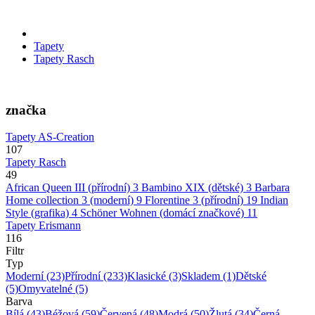
Tapety
Tapety Rasch
značka
Tapety AS-Creation
107
Tapety Rasch
49
African Queen III (přírodní)
3
Bambino XIX (dětské)
3
Barbara
Home collection 3 (moderní)
9
Florentine 3 (přírodní)
19
Indian
Style (grafika)
4
Schöner Wohnen (domácí značkové)
11
Tapety Erismann
116
Filtr
Typ
Moderní
(23)
Přírodní
(233)
Klasické
(3)
Skladem
(1)
Dětské
(5)
Omyvatelné
(5)
Barva
Bílá
(43)
Béžová
(59)
Červená
(48)
Modrá
(50)
Žlutá
(34)
Černá