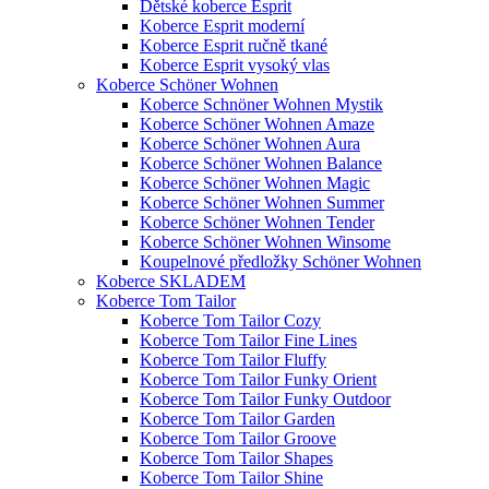
Dětské koberce Esprit
Koberce Esprit moderní
Koberce Esprit ručně tkané
Koberce Esprit vysoký vlas
Koberce Schöner Wohnen
Koberce Schnöner Wohnen Mystik
Koberce Schöner Wohnen Amaze
Koberce Schöner Wohnen Aura
Koberce Schöner Wohnen Balance
Koberce Schöner Wohnen Magic
Koberce Schöner Wohnen Summer
Koberce Schöner Wohnen Tender
Koberce Schöner Wohnen Winsome
Koupelnové předložky Schöner Wohnen
Koberce SKLADEM
Koberce Tom Tailor
Koberce Tom Tailor Cozy
Koberce Tom Tailor Fine Lines
Koberce Tom Tailor Fluffy
Koberce Tom Tailor Funky Orient
Koberce Tom Tailor Funky Outdoor
Koberce Tom Tailor Garden
Koberce Tom Tailor Groove
Koberce Tom Tailor Shapes
Koberce Tom Tailor Shine