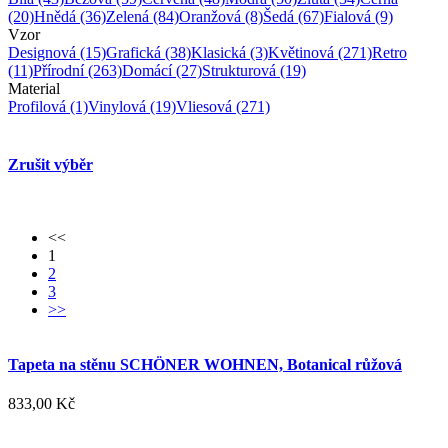
(20)
Hnědá
(36)
Zelená
(84)
Oranžová
(8)
Šedá
(67)
Fialová
(9)
Vzor
Designová
(15)
Grafická
(38)
Klasická
(3)
Květinová
(271)
Retro
(11)
Přírodní
(263)
Domácí
(27)
Strukturová
(19)
Material
Profilová
(1)
Vinylová
(19)
Vliesová
(271)
Zrušit výběr
<<
1
2
3
>>
Tapeta na stěnu SCHÖNER WOHNEN, Botanical růžová
833,00 Kč