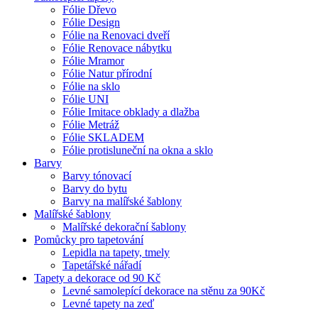
Fólie Dřevo
Fólie Design
Fólie na Renovaci dveří
Fólie Renovace nábytku
Fólie Mramor
Fólie Natur přírodní
Fólie na sklo
Fólie UNI
Fólie Imitace obklady a dlažba
Fólie Metráž
Fólie SKLADEM
Fólie protisluneční na okna a sklo
Barvy
Barvy tónovací
Barvy do bytu
Barvy na malířské šablony
Malířské šablony
Malířské dekorační šablony
Pomůcky pro tapetování
Lepidla na tapety, tmely
Tapetářské nářadí
Tapety a dekorace od 90 Kč
Levné samolepící dekorace na stěnu za 90Kč
Levné tapety na zeď