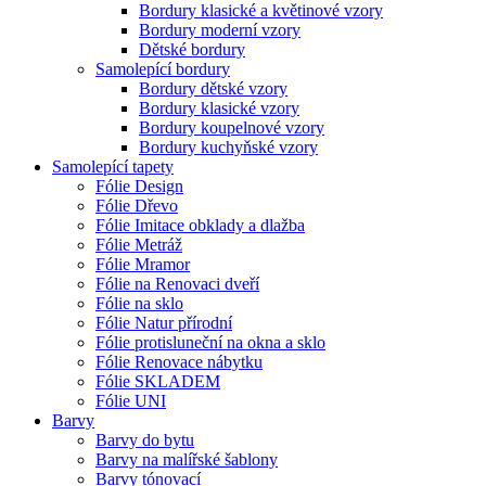
Bordury klasické a květinové vzory
Bordury moderní vzory
Dětské bordury
Samolepící bordury
Bordury dětské vzory
Bordury klasické vzory
Bordury koupelnové vzory
Bordury kuchyňské vzory
Samolepící tapety
Fólie Design
Fólie Dřevo
Fólie Imitace obklady a dlažba
Fólie Metráž
Fólie Mramor
Fólie na Renovaci dveří
Fólie na sklo
Fólie Natur přírodní
Fólie protisluneční na okna a sklo
Fólie Renovace nábytku
Fólie SKLADEM
Fólie UNI
Barvy
Barvy do bytu
Barvy na malířské šablony
Barvy tónovací