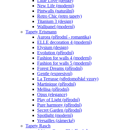
Little Love (dětské)
New Life (moderní)
Pintwalls (naturální)
Retro Chic (retro tapety)
Titanium 3 (design)
Wallpanel (moderní)
Tapety Erismann
Aurora (přírodní - romantika)
ELLE decoration 4 (moderní)
Elysium (design)
Evolution (přírodní)
Fashion for walls 4 (moderní)
Fashion for walls 5 (moderní)
Forest Dreams (přírodní)
Gentle (expresivní)
La Terrasse (středomořské vzory)
Martinique (přírodní)
Mellisa (přírodní)
Opus (elegance)
Play of Light (přírodní)
Pure harmony (přírodní)
Secret Garden (přírodní)
Spotlight (moderní)
Versailles (zámecké)
Tapety Rasch