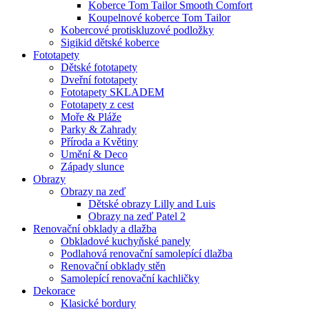
Koberce Tom Tailor Smooth Comfort
Koupelnové koberce Tom Tailor
Kobercové protiskluzové podložky
Sigikid dětské koberce
Fototapety
Dětské fototapety
Dveřní fototapety
Fototapety SKLADEM
Fototapety z cest
Moře & Pláže
Parky & Zahrady
Příroda a Květiny
Umění & Deco
Západy slunce
Obrazy
Obrazy na zeď
Dětské obrazy Lilly and Luis
Obrazy na zeď Patel 2
Renovační obklady a dlažba
Obkladové kuchyňské panely
Podlahová renovační samolepící dlažba
Renovační obklady stěn
Samolepící renovační kachličky
Dekorace
Klasické bordury