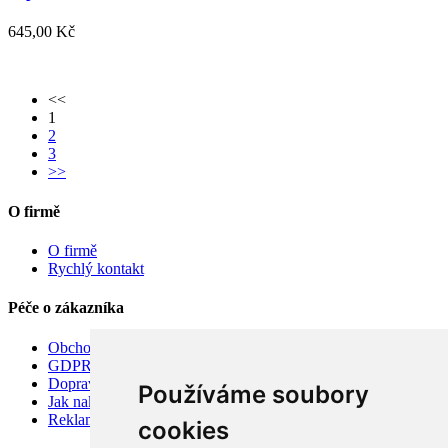
645,00 Kč
<<
1
2
3
>>
O firmě
O firmě
Rychlý kontakt
Péče o zákazníka
Obchodní podmínky
GDPR
Doprava
Používáme soubory
Jak nakupovat
Reklamace
cookies