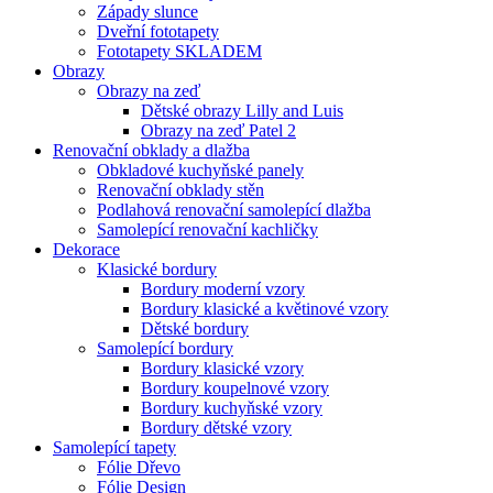
Západy slunce
Dveřní fototapety
Fototapety SKLADEM
Obrazy
Obrazy na zeď
Dětské obrazy Lilly and Luis
Obrazy na zeď Patel 2
Renovační obklady a dlažba
Obkladové kuchyňské panely
Renovační obklady stěn
Podlahová renovační samolepící dlažba
Samolepící renovační kachličky
Dekorace
Klasické bordury
Bordury moderní vzory
Bordury klasické a květinové vzory
Dětské bordury
Samolepící bordury
Bordury klasické vzory
Bordury koupelnové vzory
Bordury kuchyňské vzory
Bordury dětské vzory
Samolepící tapety
Fólie Dřevo
Fólie Design