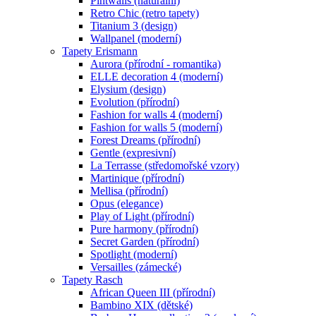
Pintwalls (naturální)
Retro Chic (retro tapety)
Titanium 3 (design)
Wallpanel (moderní)
Tapety Erismann
Aurora (přírodní - romantika)
ELLE decoration 4 (moderní)
Elysium (design)
Evolution (přírodní)
Fashion for walls 4 (moderní)
Fashion for walls 5 (moderní)
Forest Dreams (přírodní)
Gentle (expresivní)
La Terrasse (středomořské vzory)
Martinique (přírodní)
Mellisa (přírodní)
Opus (elegance)
Play of Light (přírodní)
Pure harmony (přírodní)
Secret Garden (přírodní)
Spotlight (moderní)
Versailles (zámecké)
Tapety Rasch
African Queen III (přírodní)
Bambino XIX (dětské)