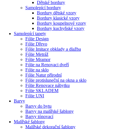
Dětské bordury
Samolepící bordury
Bordury dětské vzory
Bordury klasické vzory
Bordury koupelnové vzory
Bordury kuchyňské vzory
Samolepící tapety
Fólie Design
Fólie Dřevo
Fólie Imitace obklady a dlažba
Fólie Metráž
Fólie Mramor
Fólie na Renovaci dveří
Fólie na sklo
Fólie Natur přírodní
Fólie protisluneční na okna a sklo
Fólie Renovace nábytku
Fólie SKLADEM
Fólie UNI
Barvy
Barvy do bytu
Barvy na malířské šablony
Barvy tónovací
Malířské šablony
Malířské dekorační šablony