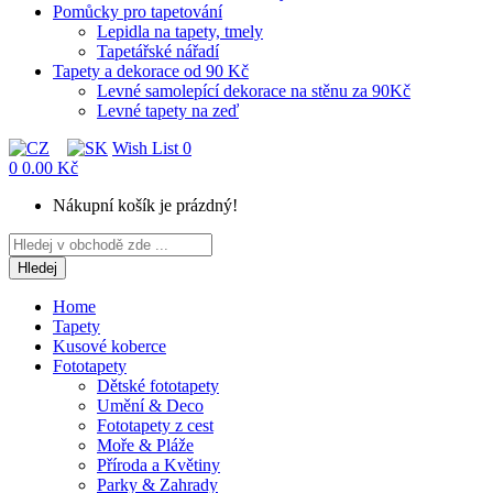
Pomůcky pro tapetování
Lepidla na tapety, tmely
Tapetářské nářadí
Tapety a dekorace od 90 Kč
Levné samolepící dekorace na stěnu za 90Kč
Levné tapety na zeď
Wish List
0
0
0.00 Kč
Nákupní košík je prázdný!
Hledej
Home
Tapety
Kusové koberce
Fototapety
Dětské fototapety
Umění & Deco
Fototapety z cest
Moře & Pláže
Příroda a Květiny
Parky & Zahrady