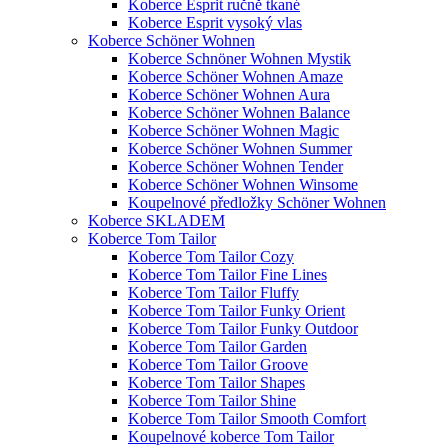
Koberce Esprit ručně tkané
Koberce Esprit vysoký vlas
Koberce Schöner Wohnen
Koberce Schnöner Wohnen Mystik
Koberce Schöner Wohnen Amaze
Koberce Schöner Wohnen Aura
Koberce Schöner Wohnen Balance
Koberce Schöner Wohnen Magic
Koberce Schöner Wohnen Summer
Koberce Schöner Wohnen Tender
Koberce Schöner Wohnen Winsome
Koupelnové předložky Schöner Wohnen
Koberce SKLADEM
Koberce Tom Tailor
Koberce Tom Tailor Cozy
Koberce Tom Tailor Fine Lines
Koberce Tom Tailor Fluffy
Koberce Tom Tailor Funky Orient
Koberce Tom Tailor Funky Outdoor
Koberce Tom Tailor Garden
Koberce Tom Tailor Groove
Koberce Tom Tailor Shapes
Koberce Tom Tailor Shine
Koberce Tom Tailor Smooth Comfort
Koupelnové koberce Tom Tailor