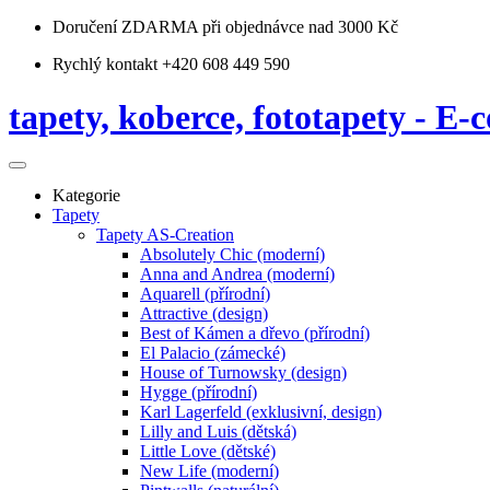
Doručení ZDARMA
při objednávce nad 3000 Kč
Rychlý kontakt +420 608 449 590
tapety, koberce, fototapety - E-c
Kategorie
Tapety
Tapety AS-Creation
Absolutely Chic (moderní)
Anna and Andrea (moderní)
Aquarell (přírodní)
Attractive (design)
Best of Kámen a dřevo (přírodní)
El Palacio (zámecké)
House of Turnowsky (design)
Hygge (přírodní)
Karl Lagerfeld (exklusivní, design)
Lilly and Luis (dětská)
Little Love (dětské)
New Life (moderní)