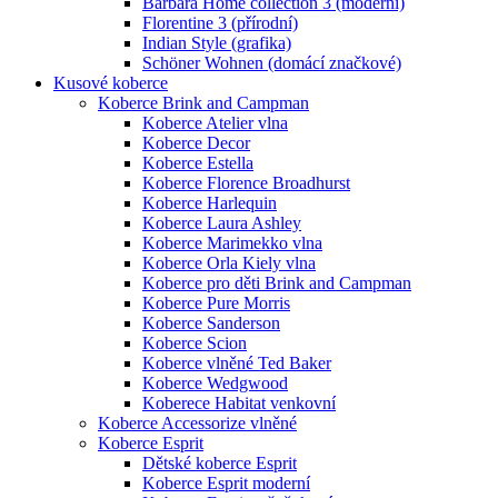
Barbara Home collection 3 (moderní)
Florentine 3 (přírodní)
Indian Style (grafika)
Schöner Wohnen (domácí značkové)
Kusové koberce
Koberce Brink and Campman
Koberce Atelier vlna
Koberce Decor
Koberce Estella
Koberce Florence Broadhurst
Koberce Harlequin
Koberce Laura Ashley
Koberce Marimekko vlna
Koberce Orla Kiely vlna
Koberce pro děti Brink and Campman
Koberce Pure Morris
Koberce Sanderson
Koberce Scion
Koberce vlněné Ted Baker
Koberce Wedgwood
Koberece Habitat venkovní
Koberce Accessorize vlněné
Koberce Esprit
Dětské koberce Esprit
Koberce Esprit moderní