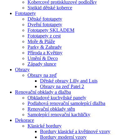
Kobercové protiskluzové podložky
Sigikid dětské koberce
Fototapety
Dětské fototapety
Dveřní fototapety
Fototapety SKLADEM
Fototapety z cest
Moře & Pláže
Parky & Zahrady
Příroda a Květiny
Umění & Deco
Západy slunce
Obrazy
Obrazy na zeď
Dětské obrazy Lilly and Luis
Obrazy na zeď Patel 2
Renovační obklady a dlažba
Obkladové kuchyňské panely
Podlahová renovační samolepící dlažba
Renovační obklady stěn
Samolepící renovační kachličky
Dekorace
Klasické bordury
Bordury klasické a květinové vzory
Bordury moderní vzory