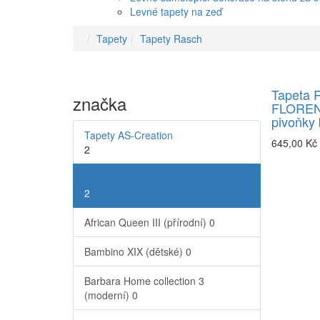
Levné tapety na zeď
Tapety
Tapety Rasch
Tapeta 
značka
FLOREN
pivoňky
Tapety AS-Creation
645,00 Kč
2
Tapety Rasch
2
African Queen III (přírodní)
0
Bambino XIX (dětské)
0
Barbara Home collection 3
(moderní)
0