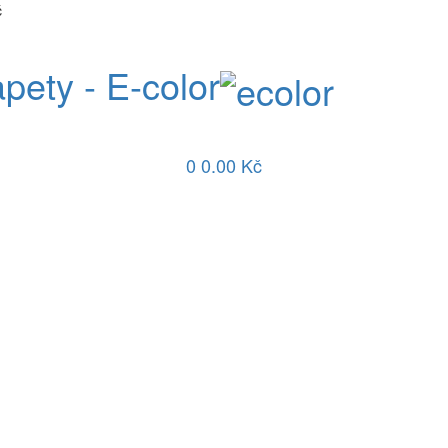
č
apety - E-color
0
0.00 Kč