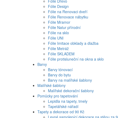
Fólie Dřevo
Fólie Design
Fólie na Renovaci dveří
Fólie Renovace nábytku
Fólie Mramor
Fólie Natur přírodní
Fólie na sklo
Fólie UNI
Fólie Imitace obklady a dlažba
Fólie Metráž
Fólie SKLADEM
Fólie protisluneční na okna a sklo
Barvy
Barvy tónovací
Barvy do bytu
Barvy na malířské šablony
Malířské šablony
Malířské dekorační šablony
Pomůcky pro tapetování
Lepidla na tapety, tmely
Tapetářské nářadí
Tapety a dekorace od 90 Kč
Levné samolepící dekorace na stěnu za 