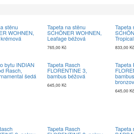
a stěnu
Tapeta na stěnu
Tapeta 
ER WOHNEN,
SCHÖNER WOHNEN,
SCHÖN
 krémová
Leafage béžová
Tropica
765,00 Kč
833,00 K
do bytu INDIAN
Tapeta Rasch
Tapeta
d Rasch,
FLORENTINE 3,
FLOREN
rnamental šedá
bambus béžová
bambus
bronzo
645,00 Kč
645,00 K
Rasch
Tapeta Rasch
Tapeta 