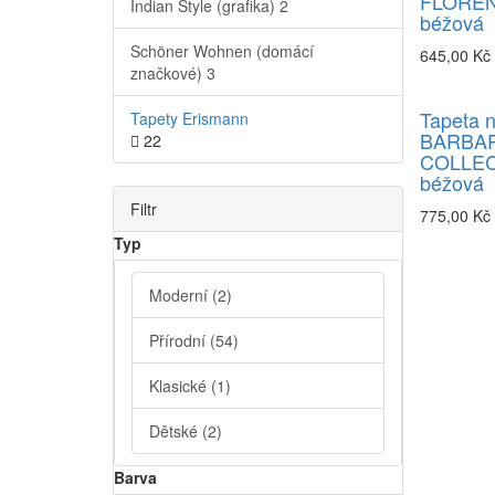
FLOREN
Indian Style (grafika)
2
béžová
Schöner Wohnen (domácí
645,00 Kč
značkové)
3
Tapeta 
Tapety Erismann
BARBA
22
COLLECT
béžová
Filtr
775,00 Kč
Typ
Moderní
(2)
Přírodní
(54)
Klasické
(1)
Dětské
(2)
Barva