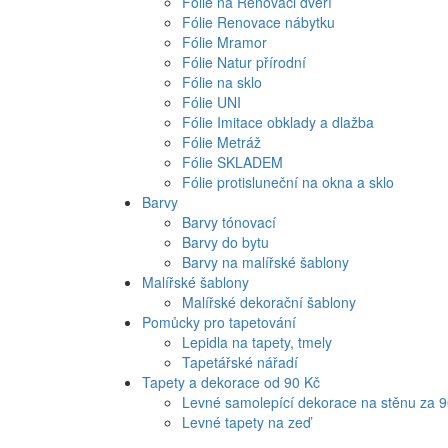
Fólie na Renovaci dveří
Fólie Renovace nábytku
Fólie Mramor
Fólie Natur přírodní
Fólie na sklo
Fólie UNI
Fólie Imitace obklady a dlažba
Fólie Metráž
Fólie SKLADEM
Fólie protisluneční na okna a sklo
Barvy
Barvy tónovací
Barvy do bytu
Barvy na malířské šablony
Malířské šablony
Malířské dekorační šablony
Pomůcky pro tapetování
Lepidla na tapety, tmely
Tapetářské nářadí
Tapety a dekorace od 90 Kč
Levné samolepící dekorace na stěnu za 
Levné tapety na zeď