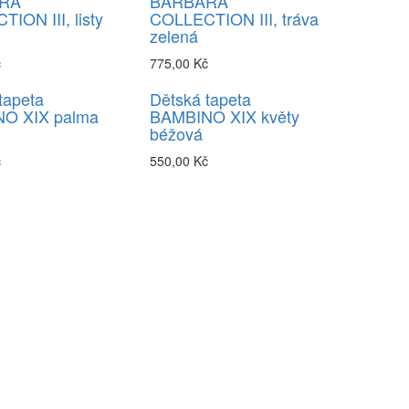
RA
BARBARA
ION III, listy
COLLECTION III, tráva
zelená
č
775,00 Kč
tapeta
Dětská tapeta
O XIX palma
BAMBINO XIX květy
béžová
č
550,00 Kč