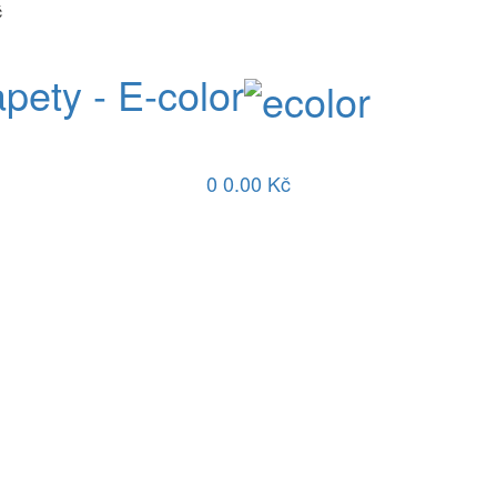
č
apety - E-color
0
0.00 Kč