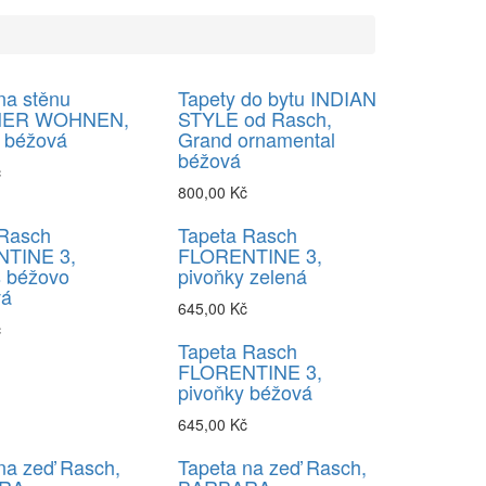
na stěnu
Tapety do bytu INDIAN
ER WOHNEN,
STYLE od Rasch,
l béžová
Grand ornamental
béžová
č
800,00 Kč
 Rasch
Tapeta Rasch
TINE 3,
FLORENTINE 3,
 béžovo
pivoňky zelená
vá
645,00 Kč
č
Tapeta Rasch
FLORENTINE 3,
pivoňky béžová
645,00 Kč
na zeď Rasch,
Tapeta na zeď Rasch,