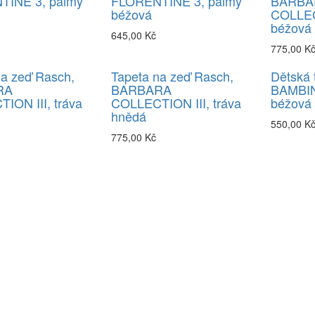
TINE 3, palmy
FLORENTINE 3, palmy
BARBA
béžová
COLLECT
béžová
645,00 Kč
775,00 K
na zeď Rasch,
Tapeta na zeď Rasch,
Dětská 
RA
BARBARA
BAMBIN
ION III, tráva
COLLECTION III, tráva
béžová
hnědá
550,00 K
775,00 Kč