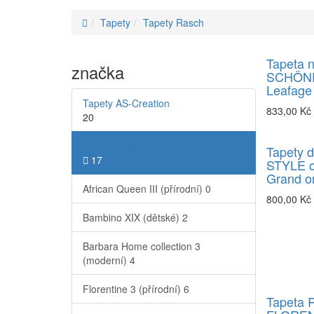
Tapety
Tapety Rasch
Tapeta n
značka
SCHÖN
Leafage
Tapety AS-Creation
833,00 Kč
20
Tapety Rasch
Tapety 
17
STYLE o
Grand o
African Queen III (přírodní)
0
800,00 Kč
Bambino XIX (dětské)
2
Barbara Home collection 3
(moderní)
4
Florentine 3 (přírodní)
6
Tapeta 