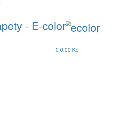
č
apety - E-color
0
0.00 Kč