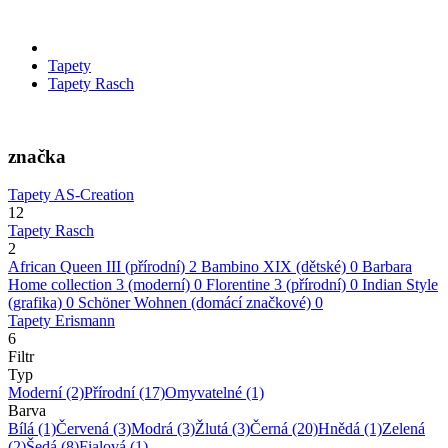
Tapety
Tapety Rasch
značka
Tapety AS-Creation
12
Tapety Rasch
2
African Queen III (přírodní)
2
Bambino XIX (dětské)
0
Barbara
Home collection 3 (moderní)
0
Florentine 3 (přírodní)
0
Indian Style
(grafika)
0
Schöner Wohnen (domácí značkové)
0
Tapety Erismann
6
Filtr
Typ
Moderní
(2)
Přírodní
(17)
Omyvatelné
(1)
Barva
Bílá
(1)
Červená
(3)
Modrá
(3)
Žlutá
(3)
Černá
(20)
Hnědá
(1)
Zelená
(2)
Šedá
(8)
Fialová
(1)