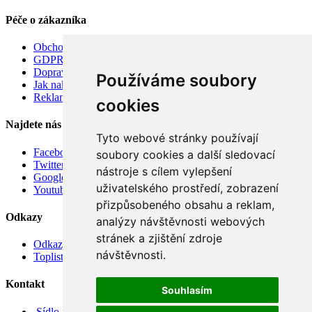
Péče o zákazníka
Obchodní podmínky
GDPR
Doprava
Používáme soubory
Jak nakupovat
Reklamace
cookies
Najdete nás
Tyto webové stránky používají
Facebook
soubory cookies a další sledovací
Twitter
nástroje s cílem vylepšení
Google
uživatelského prostředí, zobrazení
Youtube
přizpůsobeného obsahu a reklam,
Odkazy
analýzy návštěvnosti webových
stránek a zjištění zdroje
Odkazy
návštěvnosti.
Toplist
Kontakt
Souhlasím
Sídlo firmy: Boženy Němcové 739/1, Svitavy 568 02, CZ