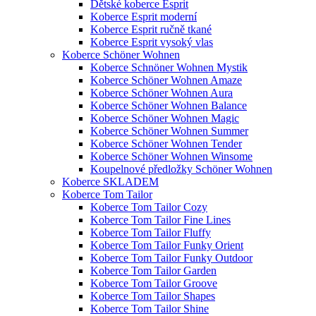
Dětské koberce Esprit
Koberce Esprit moderní
Koberce Esprit ručně tkané
Koberce Esprit vysoký vlas
Koberce Schöner Wohnen
Koberce Schnöner Wohnen Mystik
Koberce Schöner Wohnen Amaze
Koberce Schöner Wohnen Aura
Koberce Schöner Wohnen Balance
Koberce Schöner Wohnen Magic
Koberce Schöner Wohnen Summer
Koberce Schöner Wohnen Tender
Koberce Schöner Wohnen Winsome
Koupelnové předložky Schöner Wohnen
Koberce SKLADEM
Koberce Tom Tailor
Koberce Tom Tailor Cozy
Koberce Tom Tailor Fine Lines
Koberce Tom Tailor Fluffy
Koberce Tom Tailor Funky Orient
Koberce Tom Tailor Funky Outdoor
Koberce Tom Tailor Garden
Koberce Tom Tailor Groove
Koberce Tom Tailor Shapes
Koberce Tom Tailor Shine