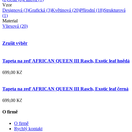
Vzor
Designová
(3)
Grafická
(3)
Květinová
(20)
Přírodní
(18)
Strukturová
(1)
Material
Vliesová
(20)
Zrušit výběr
Tapeta na zeď AFRICAN QUEEN III Rasch, Exotic leaf hnědá
699,00 Kč
Tapeta na zeď AFRICAN QUEEN III Rasch, Exotic leaf černá
699,00 Kč
O firmě
O firmě
Rychlý kontakt