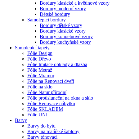
Bordury klasické a květinové vzory
Bordury moderní vzory
Dětské bordury
Samolepící bordury
Bordury dětské vzory
Bordury klasické vzory
Bordury koupelnové vzory
Bordury kuchyňské vzory
Samolepící tapety
Fólie Design
Fólie Dřevo
Fólie Imitace obklady a dlažba
Fólie Metráž
Fólie Mramor
Fólie na Renovaci dveří
Fólie na sklo
Fólie Natur přírodní
Fólie protisluneční na okna a sklo
Fólie Renovace nábytku
Fólie SKLADEM
Fólie UNI
Barvy
Barvy do bytu
Barvy na malířské šablony
Barvy tónovací