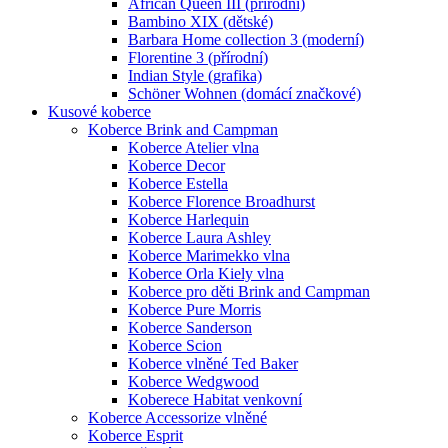
African Queen III (přírodní)
Bambino XIX (dětské)
Barbara Home collection 3 (moderní)
Florentine 3 (přírodní)
Indian Style (grafika)
Schöner Wohnen (domácí značkové)
Kusové koberce
Koberce Brink and Campman
Koberce Atelier vlna
Koberce Decor
Koberce Estella
Koberce Florence Broadhurst
Koberce Harlequin
Koberce Laura Ashley
Koberce Marimekko vlna
Koberce Orla Kiely vlna
Koberce pro děti Brink and Campman
Koberce Pure Morris
Koberce Sanderson
Koberce Scion
Koberce vlněné Ted Baker
Koberce Wedgwood
Koberece Habitat venkovní
Koberce Accessorize vlněné
Koberce Esprit