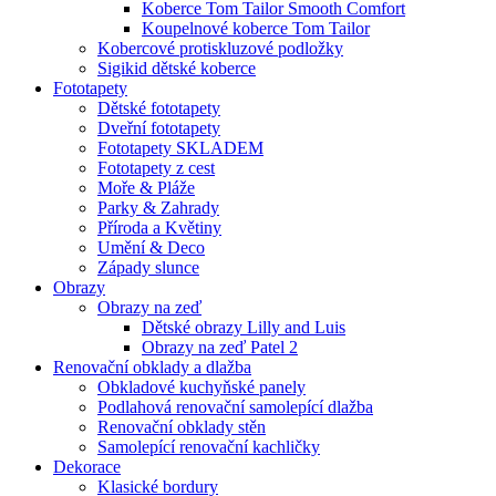
Koberce Tom Tailor Smooth Comfort
Koupelnové koberce Tom Tailor
Kobercové protiskluzové podložky
Sigikid dětské koberce
Fototapety
Dětské fototapety
Dveřní fototapety
Fototapety SKLADEM
Fototapety z cest
Moře & Pláže
Parky & Zahrady
Příroda a Květiny
Umění & Deco
Západy slunce
Obrazy
Obrazy na zeď
Dětské obrazy Lilly and Luis
Obrazy na zeď Patel 2
Renovační obklady a dlažba
Obkladové kuchyňské panely
Podlahová renovační samolepící dlažba
Renovační obklady stěn
Samolepící renovační kachličky
Dekorace
Klasické bordury