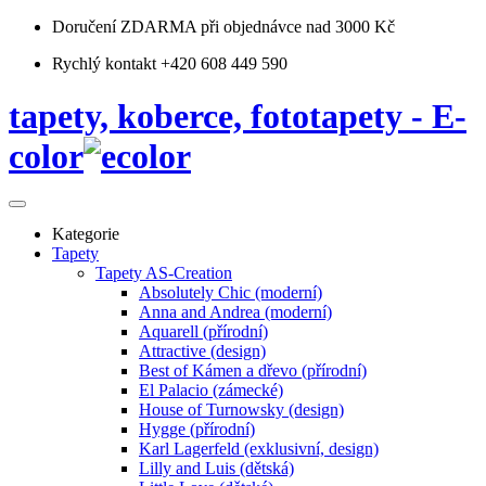
Doručení ZDARMA
při objednávce nad 3000 Kč
Rychlý kontakt +420 608 449 590
tapety, koberce, fototapety - E-
color
Kategorie
Tapety
Tapety AS-Creation
Absolutely Chic (moderní)
Anna and Andrea (moderní)
Aquarell (přírodní)
Attractive (design)
Best of Kámen a dřevo (přírodní)
El Palacio (zámecké)
House of Turnowsky (design)
Hygge (přírodní)
Karl Lagerfeld (exklusivní, design)
Lilly and Luis (dětská)