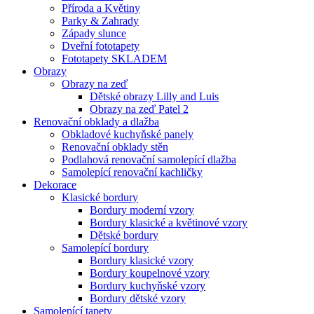
Příroda a Květiny
Parky & Zahrady
Západy slunce
Dveřní fototapety
Fototapety SKLADEM
Obrazy
Obrazy na zeď
Dětské obrazy Lilly and Luis
Obrazy na zeď Patel 2
Renovační obklady a dlažba
Obkladové kuchyňské panely
Renovační obklady stěn
Podlahová renovační samolepící dlažba
Samolepící renovační kachličky
Dekorace
Klasické bordury
Bordury moderní vzory
Bordury klasické a květinové vzory
Dětské bordury
Samolepící bordury
Bordury klasické vzory
Bordury koupelnové vzory
Bordury kuchyňské vzory
Bordury dětské vzory
Samolepící tapety