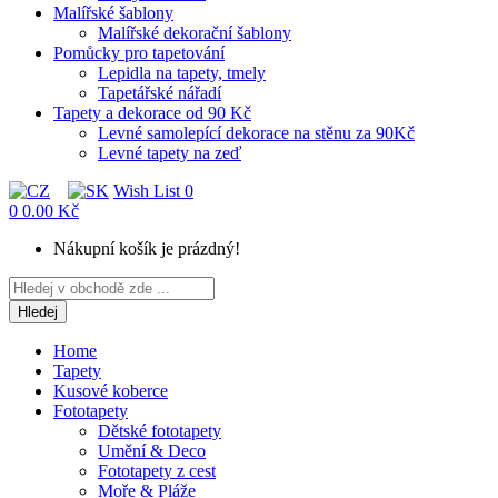
Malířské šablony
Malířské dekorační šablony
Pomůcky pro tapetování
Lepidla na tapety, tmely
Tapetářské nářadí
Tapety a dekorace od 90 Kč
Levné samolepící dekorace na stěnu za 90Kč
Levné tapety na zeď
Wish List
0
0
0.00 Kč
Nákupní košík je prázdný!
Hledej
Home
Tapety
Kusové koberce
Fototapety
Dětské fototapety
Umění & Deco
Fototapety z cest
Moře & Pláže