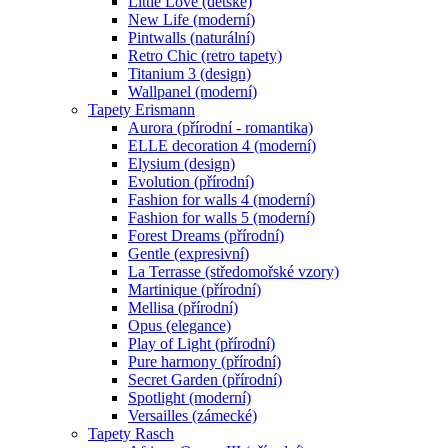
Little Love (dětské)
New Life (moderní)
Pintwalls (naturální)
Retro Chic (retro tapety)
Titanium 3 (design)
Wallpanel (moderní)
Tapety Erismann
Aurora (přírodní - romantika)
ELLE decoration 4 (moderní)
Elysium (design)
Evolution (přírodní)
Fashion for walls 4 (moderní)
Fashion for walls 5 (moderní)
Forest Dreams (přírodní)
Gentle (expresivní)
La Terrasse (středomořské vzory)
Martinique (přírodní)
Mellisa (přírodní)
Opus (elegance)
Play of Light (přírodní)
Pure harmony (přírodní)
Secret Garden (přírodní)
Spotlight (moderní)
Versailles (zámecké)
Tapety Rasch