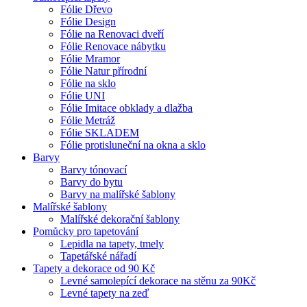
Fólie Dřevo
Fólie Design
Fólie na Renovaci dveří
Fólie Renovace nábytku
Fólie Mramor
Fólie Natur přírodní
Fólie na sklo
Fólie UNI
Fólie Imitace obklady a dlažba
Fólie Metráž
Fólie SKLADEM
Fólie protisluneční na okna a sklo
Barvy
Barvy tónovací
Barvy do bytu
Barvy na malířské šablony
Malířské šablony
Malířské dekorační šablony
Pomůcky pro tapetování
Lepidla na tapety, tmely
Tapetářské nářadí
Tapety a dekorace od 90 Kč
Levné samolepící dekorace na stěnu za 90Kč
Levné tapety na zeď