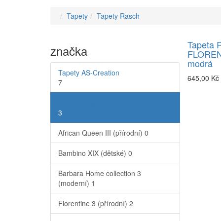
Tapety
Tapety Rasch
Tapeta 
značka
FLOREN
modrá
Tapety AS-Creation
645,00 Kč
7
Tapety Rasch
3
African Queen III (přírodní)
0
Bambino XIX (dětské)
0
Barbara Home collection 3
(moderní)
1
Florentine 3 (přírodní)
2