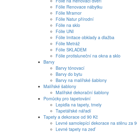
Fólie na Renovaci dveří
Fólie Renovace nábytku
Fólie Mramor
Fólie Natur přírodní
Fólie na sklo
Fólie UNI
Fólie Imitace obklady a dlažba
Fólie Metráž
Fólie SKLADEM
Fólie protisluneční na okna a sklo
Barvy
Barvy tónovací
Barvy do bytu
Barvy na malířské šablony
Malířské šablony
Malířské dekorační šablony
Pomůcky pro tapetování
Lepidla na tapety, tmely
Tapetářské nářadí
Tapety a dekorace od 90 Kč
Levné samolepící dekorace na stěnu za 
Levné tapety na zeď