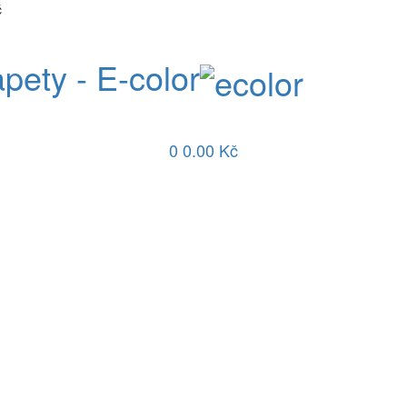
č
apety - E-color
0
0.00 Kč