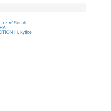
na zeď Rasch,
RA
ION III, kytice
č