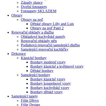
Západy slunce
Dveřní fototapety
Fototapety SKLADEM
Obrazy
Obrazy na zeď
Dětské obrazy Lilly and Luis
Obrazy na zeď Patel 2
Renovační obklady a dlažba
Obkladové kuchyňské panely
Renovační obklady stěn
Podlahová renovační samolepící dlažba
Samolepící renovační kachličky
Dekorace
Klasické bordury
Bordury moderní vzory
Bordury klasické a květinové vzory
Dětské bordury
Samolepící bordury
Bordury klasické vzory
Bordury koupelnové vzory
Bordury kuchyňské vzory
Bordury dětské vzory
Samolepící tapety
Fólie Dřevo
Fólie Design