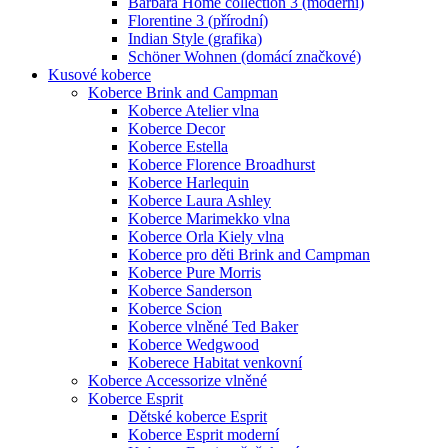
Barbara Home collection 3 (moderní)
Florentine 3 (přírodní)
Indian Style (grafika)
Schöner Wohnen (domácí značkové)
Kusové koberce
Koberce Brink and Campman
Koberce Atelier vlna
Koberce Decor
Koberce Estella
Koberce Florence Broadhurst
Koberce Harlequin
Koberce Laura Ashley
Koberce Marimekko vlna
Koberce Orla Kiely vlna
Koberce pro děti Brink and Campman
Koberce Pure Morris
Koberce Sanderson
Koberce Scion
Koberce vlněné Ted Baker
Koberce Wedgwood
Koberece Habitat venkovní
Koberce Accessorize vlněné
Koberce Esprit
Dětské koberce Esprit
Koberce Esprit moderní