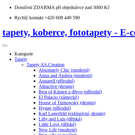
Doručení ZDARMA
při objednávce nad 3000 Kč
Rychlý kontakt +420 608 449 590
tapety, koberce, fototapety - E-c
Kategorie
Tapety
Tapety AS-Creation
Absolutely Chic (moderní)
Anna and Andrea (moderní)
Aquarell (přírodní)
Attractive (design)
Best of Kámen a dřevo (přírodní)
El Palacio (zámecké)
House of Turnowsky (design)
Hygge (přírodní)
Karl Lagerfeld (exklusivní, design)
Lilly and Luis (dětská)
Little Love (dětské)
New Life (moderní)