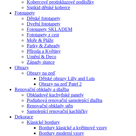
Kobercové protiskluzové podložky
Sigikid dětské koberce
Fototapety
Dětské fototapety
Dveřní fototapety
Fototapety SKLADEM
Fototapety z cest
Moře & Pláže
Parky & Zahrady
Příroda a Květiny
Umění & Deco
Západy slunce
Obrazy
Obrazy na zeď
Dětské obrazy Lilly and Luis
Obrazy na zeď Patel 2
Renovační obklady a dlažba
Obkladové kuchyňské panely
Podlahová renovační samolepící dlažba
Renovační obklady stěn
Samolepící renovační kachličky
Dekorace
Klasické bordury
Bordury klasické a květinové vzory
Bordury moderní vzory