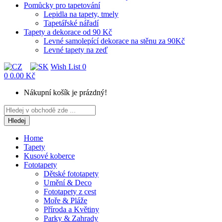
Pomůcky pro tapetování
Lepidla na tapety, tmely
Tapetářské nářadí
Tapety a dekorace od 90 Kč
Levné samolepící dekorace na stěnu za 90Kč
Levné tapety na zeď
Wish List
0
0
0.00 Kč
Nákupní košík je prázdný!
Hledej
Home
Tapety
Kusové koberce
Fototapety
Dětské fototapety
Umění & Deco
Fototapety z cest
Moře & Pláže
Příroda a Květiny
Parky & Zahrady