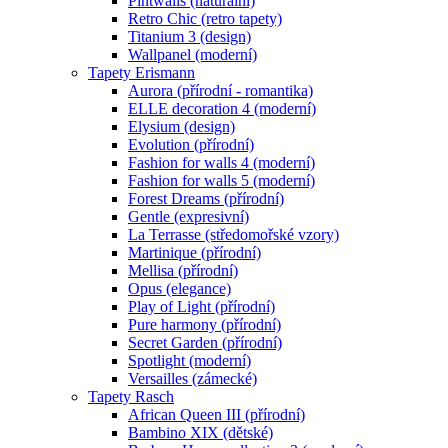
Pintwalls (naturální)
Retro Chic (retro tapety)
Titanium 3 (design)
Wallpanel (moderní)
Tapety Erismann
Aurora (přírodní - romantika)
ELLE decoration 4 (moderní)
Elysium (design)
Evolution (přírodní)
Fashion for walls 4 (moderní)
Fashion for walls 5 (moderní)
Forest Dreams (přírodní)
Gentle (expresivní)
La Terrasse (středomořské vzory)
Martinique (přírodní)
Mellisa (přírodní)
Opus (elegance)
Play of Light (přírodní)
Pure harmony (přírodní)
Secret Garden (přírodní)
Spotlight (moderní)
Versailles (zámecké)
Tapety Rasch
African Queen III (přírodní)
Bambino XIX (dětské)