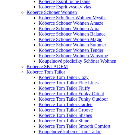
Koberce Esprit ručně tkané
Koberce Esprit vysoký vlas
Koberce Schöner Wohnen
Koberce Schnöner Wohnen Mystik
Koberce Schöner Wohnen Amaze
Koberce Schöner Wohnen Aura
Koberce Schöner Wohnen Balance
Koberce Schöner Wohnen Magic
Koberce Schöner Wohnen Summer
Koberce Schöner Wohnen Tender
Koberce Schöner Wohnen Winsome
Koupelnové předložky Schöner Wohnen
Koberce SKLADEM
Koberce Tom Tailor
Koberce Tom Tailor Cozy
Koberce Tom Tailor Fine Lines
Koberce Tom Tailor Fluffy
Koberce Tom Tailor Funky Orient
Koberce Tom Tailor Funky Outdoor
Koberce Tom Tailor Garden
Koberce Tom Tailor Groove
Koberce Tom Tailor Shapes
Koberce Tom Tailor Shine
Koberce Tom Tailor Smooth Comfort
Koupelnové koberce Tom Tailor