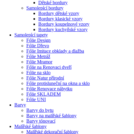
Dětské bordury
Samolepící bordury
Bordury dětské vzory
Bordury klasické vzory
Bordury koupelnové vzory
Bordury kuchyňské vzory
Samolepící tapety
Fólie Design
Fólie Dřevo
Fólie Imitace obklady a dlažba
Fólie Metráž
Fólie Mramor
Fólie na Renovaci dveří
Fólie na sklo
Fólie Natur přírodní
Fólie protisluneční na okna a sklo
Fólie Renovace nábytku
Fólie SKLADEM
Fólie UNI
Barvy
Barvy do bytu
Barvy na malířské šablony
Barvy tónovací
Malířské šablony
Malířské dekorační šablony