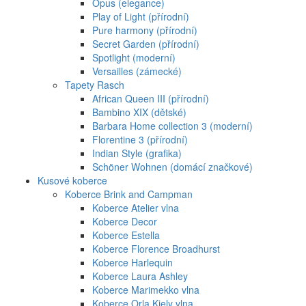
Opus (elegance)
Play of Light (přírodní)
Pure harmony (přírodní)
Secret Garden (přírodní)
Spotlight (moderní)
Versailles (zámecké)
Tapety Rasch
African Queen III (přírodní)
Bambino XIX (dětské)
Barbara Home collection 3 (moderní)
Florentine 3 (přírodní)
Indian Style (grafika)
Schöner Wohnen (domácí značkové)
Kusové koberce
Koberce Brink and Campman
Koberce Atelier vlna
Koberce Decor
Koberce Estella
Koberce Florence Broadhurst
Koberce Harlequin
Koberce Laura Ashley
Koberce Marimekko vlna
Koberce Orla Kiely vlna