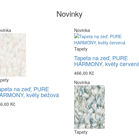
Novinky
vinka
Novinka
Tapety
Tapeta na zeď, PURE
HARMONY, květy červen
466,00 Kč
pety
Novinka
apeta na zeď, PURE
ARMONY, květy béžová
6,00 Kč
Tapety