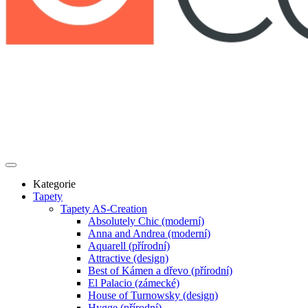
Kategorie
Tapety
Tapety AS-Creation
Absolutely Chic (moderní)
Anna and Andrea (moderní)
Aquarell (přírodní)
Attractive (design)
Best of Kámen a dřevo (přírodní)
El Palacio (zámecké)
House of Turnowsky (design)
Hygge (přírodní)