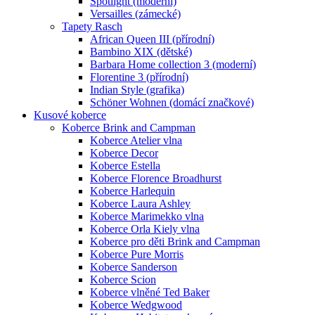
Spotlight (moderní)
Versailles (zámecké)
Tapety Rasch
African Queen III (přírodní)
Bambino XIX (dětské)
Barbara Home collection 3 (moderní)
Florentine 3 (přírodní)
Indian Style (grafika)
Schöner Wohnen (domácí značkové)
Kusové koberce
Koberce Brink and Campman
Koberce Atelier vlna
Koberce Decor
Koberce Estella
Koberce Florence Broadhurst
Koberce Harlequin
Koberce Laura Ashley
Koberce Marimekko vlna
Koberce Orla Kiely vlna
Koberce pro děti Brink and Campman
Koberce Pure Morris
Koberce Sanderson
Koberce Scion
Koberce vlněné Ted Baker
Koberce Wedgwood