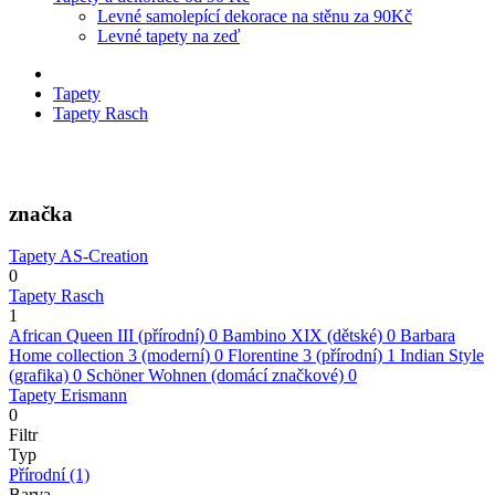
Levné samolepící dekorace na stěnu za 90Kč
Levné tapety na zeď
Tapety
Tapety Rasch
značka
Tapety AS-Creation
0
Tapety Rasch
1
African Queen III (přírodní)
0
Bambino XIX (dětské)
0
Barbara
Home collection 3 (moderní)
0
Florentine 3 (přírodní)
1
Indian Style
(grafika)
0
Schöner Wohnen (domácí značkové)
0
Tapety Erismann
0
Filtr
Typ
Přírodní
(1)
Barva