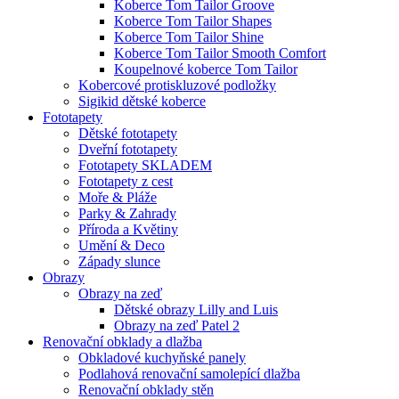
Koberce Tom Tailor Groove
Koberce Tom Tailor Shapes
Koberce Tom Tailor Shine
Koberce Tom Tailor Smooth Comfort
Koupelnové koberce Tom Tailor
Kobercové protiskluzové podložky
Sigikid dětské koberce
Fototapety
Dětské fototapety
Dveřní fototapety
Fototapety SKLADEM
Fototapety z cest
Moře & Pláže
Parky & Zahrady
Příroda a Květiny
Umění & Deco
Západy slunce
Obrazy
Obrazy na zeď
Dětské obrazy Lilly and Luis
Obrazy na zeď Patel 2
Renovační obklady a dlažba
Obkladové kuchyňské panely
Podlahová renovační samolepící dlažba
Renovační obklady stěn