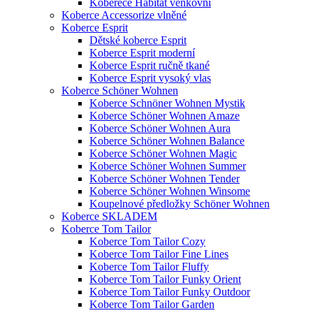
Koberece Habitat venkovní
Koberce Accessorize vlněné
Koberce Esprit
Dětské koberce Esprit
Koberce Esprit moderní
Koberce Esprit ručně tkané
Koberce Esprit vysoký vlas
Koberce Schöner Wohnen
Koberce Schnöner Wohnen Mystik
Koberce Schöner Wohnen Amaze
Koberce Schöner Wohnen Aura
Koberce Schöner Wohnen Balance
Koberce Schöner Wohnen Magic
Koberce Schöner Wohnen Summer
Koberce Schöner Wohnen Tender
Koberce Schöner Wohnen Winsome
Koupelnové předložky Schöner Wohnen
Koberce SKLADEM
Koberce Tom Tailor
Koberce Tom Tailor Cozy
Koberce Tom Tailor Fine Lines
Koberce Tom Tailor Fluffy
Koberce Tom Tailor Funky Orient
Koberce Tom Tailor Funky Outdoor
Koberce Tom Tailor Garden