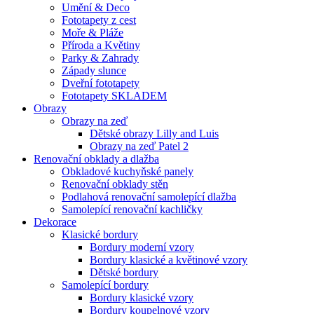
Umění & Deco
Fototapety z cest
Moře & Pláže
Příroda a Květiny
Parky & Zahrady
Západy slunce
Dveřní fototapety
Fototapety SKLADEM
Obrazy
Obrazy na zeď
Dětské obrazy Lilly and Luis
Obrazy na zeď Patel 2
Renovační obklady a dlažba
Obkladové kuchyňské panely
Renovační obklady stěn
Podlahová renovační samolepící dlažba
Samolepící renovační kachličky
Dekorace
Klasické bordury
Bordury moderní vzory
Bordury klasické a květinové vzory
Dětské bordury
Samolepící bordury
Bordury klasické vzory
Bordury koupelnové vzory