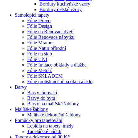
Bordury kuchyňské vzory
Bordury dětské vzory
Samolepící tapety
Fólie Dřevo
Fólie Design
Fólie na Renovaci dveří
Fólie Renovace nábytku
Fólie Mramor
Fólie Natur přírodní
Fólie na sklo
Fólie UNI
Fólie Imitace obklady a dlažba
Fólie Metráž
Fólie SKLADEM
Fólie protisluneční na okna a sklo
Barvy
Barvy tónovací
Barvy do bytu
Barvy na malířské šablony
Malířské šablony
Malířské dekorační šablony
Pomůcky pro tapetování
Lepidla na tapety, tmely
Tapetářské nářadí
Tapety a dekorace od 90 Kč