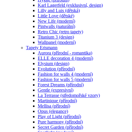
Karl Lagerfeld (exklusivní, design)
Lilly and Luis (dětská)
Little Love (dětské)
New Life (moderní)
Pintwalls (naturální)
Retro Chic (retro tapety)
Titanium 3 (design)
Wallpanel (moderní)
Tapety Erismann
Aurora (přírodní - romantika)
ELLE decoration 4 (moderní)
Elysium (design)
Evolution (přírodní)
Fashion for walls 4 (moderní)
Fashion for walls 5 (moderní)
Forest Dreams (přírodní)
Gentle (expresivní)
La Terrasse (středomořské vzory)
Martinique (přírodní)
Mellisa (přírodní)
Opus (elegance)
Play of Light (přírodní)
Pure harmony (přírodní)
Secret Garden (přírodní)