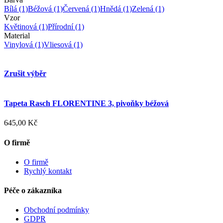
Bílá
(1)
Béžová
(1)
Červená
(1)
Hnědá
(1)
Zelená
(1)
Vzor
Květinová
(1)
Přírodní
(1)
Material
Vinylová
(1)
Vliesová
(1)
Zrušit výběr
Tapeta Rasch FLORENTINE 3, pivoňky béžová
645,00 Kč
O firmě
O firmě
Rychlý kontakt
Péče o zákazníka
Obchodní podmínky
GDPR