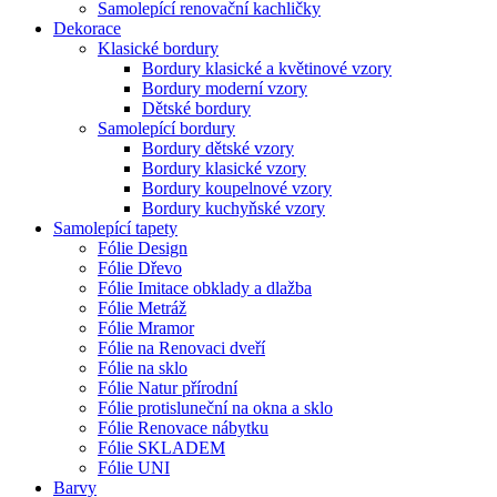
Samolepící renovační kachličky
Dekorace
Klasické bordury
Bordury klasické a květinové vzory
Bordury moderní vzory
Dětské bordury
Samolepící bordury
Bordury dětské vzory
Bordury klasické vzory
Bordury koupelnové vzory
Bordury kuchyňské vzory
Samolepící tapety
Fólie Design
Fólie Dřevo
Fólie Imitace obklady a dlažba
Fólie Metráž
Fólie Mramor
Fólie na Renovaci dveří
Fólie na sklo
Fólie Natur přírodní
Fólie protisluneční na okna a sklo
Fólie Renovace nábytku
Fólie SKLADEM
Fólie UNI
Barvy