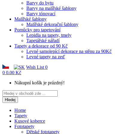
Barvy do bytu
Barvy na malířské šablony
Barvy tónovací
Malířské šablony
Malířské dekorační šablony
Pomůcky pro tapetování
Lepidla na tapety, tmely
Tapetářské nářadí
Tapety a dekorace od 90 Kč
Levné samolepící dekorace na stěnu za 90Kč
Levné tapety na zeď
Wish List
0
0
0.00 Kč
Nákupní košík je prázdný!
Hledej
Home
Tapety
Kusové koberce
Fototapety
Dětské fototapety