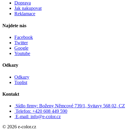
Doprava
Jak nakupovat
Reklamace
Najdete nás
Facebook
Twitter
Google
Youtube
Odkazy
Odkazy
Toplist
Kontakt
Sídlo firmy: Boženy Němcové 739/1, Svitavy 568 02, CZ
Telefon: +420 608 449 590
E-mail: info@e-color.cz
© 2026 e-color.cz