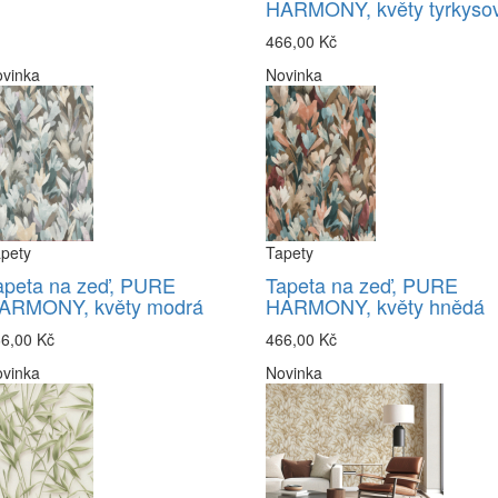
HARMONY, květy tyrkyso
466,00 Kč
vinka
Novinka
pety
Tapety
apeta na zeď, PURE
Tapeta na zeď, PURE
ARMONY, květy modrá
HARMONY, květy hnědá
6,00 Kč
466,00 Kč
vinka
Novinka