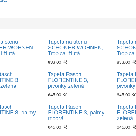
90Kč
a stěnu
Tapeta na stěnu
Tapeta 
ER WOHNEN,
SCHÖNER WOHNEN,
SCHÖN
l žlutá
Tropical žlutá
Tropica
833,00 Kč
833,00 K
Rasch
Tapeta Rasch
Tapeta
TINE 3,
FLORENTINE 3,
FLOREN
zelená
pivoňky zelená
pivoňky
645,00 Kč
645,00 K
Rasch
Tapeta Rasch
Tapeta
TINE 3, palmy
FLORENTINE 3, palmy
FLOREN
modrá
zelená
645,00 Kč
645,00 K