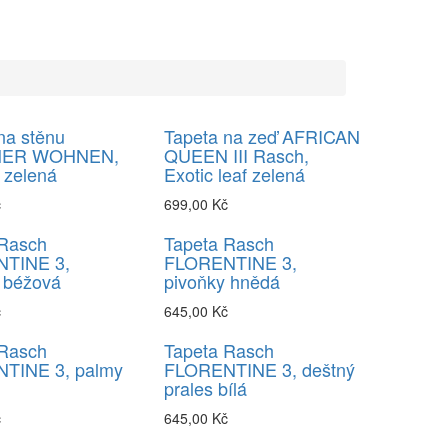
na stěnu
Tapeta na zeď AFRICAN
ER WOHNEN,
QUEEN III Rasch,
l zelená
Exotic leaf zelená
č
699,00 Kč
 Rasch
Tapeta Rasch
TINE 3,
FLORENTINE 3,
 béžová
pivoňky hnědá
č
645,00 Kč
 Rasch
Tapeta Rasch
TINE 3, palmy
FLORENTINE 3, deštný
prales bílá
č
645,00 Kč