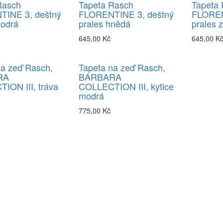
Rasch
Tapeta Rasch
Tapeta
INE 3, deštný
FLORENTINE 3, deštný
FLOREN
modrá
prales hnědá
prales 
645,00 Kč
645,00 K
na zeď Rasch,
Tapeta na zeď Rasch,
RA
BARBARA
ION III, tráva
COLLECTION III, kytice
modrá
775,00 Kč