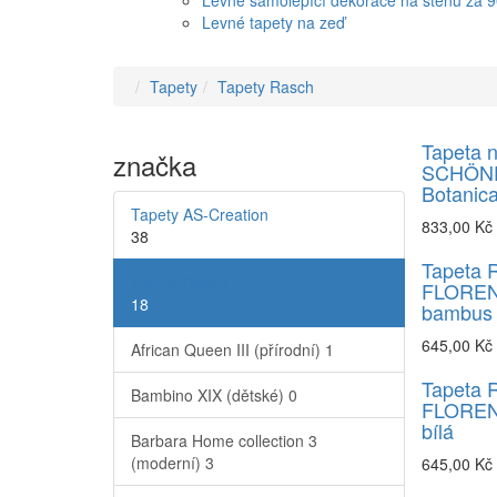
Levné samolepící dekorace na stěnu za 
Levné tapety na zeď
Tapety
Tapety Rasch
Tapeta n
značka
SCHÖN
Botanica
Tapety AS-Creation
833,00 Kč
38
Tapeta 
Tapety Rasch
FLOREN
18
bambus 
645,00 Kč
African Queen III (přírodní)
1
Tapeta 
Bambino XIX (dětské)
0
FLOREN
bílá
Barbara Home collection 3
(moderní)
3
645,00 Kč