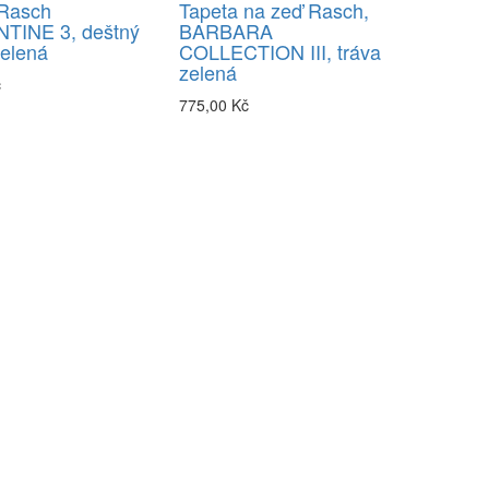
 Rasch
Tapeta na zeď Rasch,
TINE 3, deštný
BARBARA
zelená
COLLECTION III, tráva
zelená
č
775,00 Kč