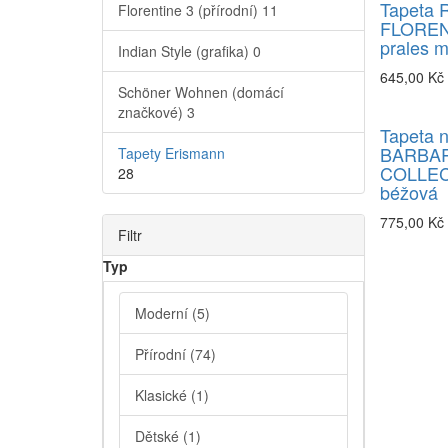
Tapeta 
Florentine 3 (přírodní)
11
FLORENT
prales 
Indian Style (grafika)
0
645,00 Kč
Schöner Wohnen (domácí
značkové)
3
Tapeta 
BARBA
Tapety Erismann
COLLECT
28
béžová
775,00 Kč
Filtr
Typ
Moderní
(5)
Přírodní
(74)
Klasické
(1)
Dětské
(1)