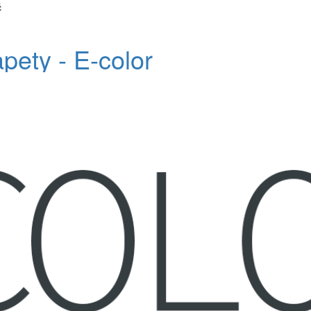
č
apety - E-color