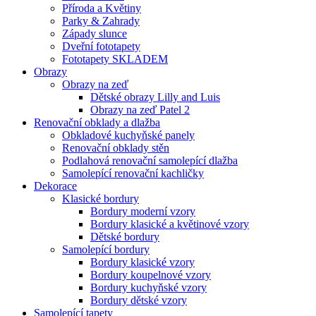
Příroda a Květiny
Parky & Zahrady
Západy slunce
Dveřní fototapety
Fototapety SKLADEM
Obrazy
Obrazy na zeď
Dětské obrazy Lilly and Luis
Obrazy na zeď Patel 2
Renovační obklady a dlažba
Obkladové kuchyňské panely
Renovační obklady stěn
Podlahová renovační samolepící dlažba
Samolepící renovační kachličky
Dekorace
Klasické bordury
Bordury moderní vzory
Bordury klasické a květinové vzory
Dětské bordury
Samolepící bordury
Bordury klasické vzory
Bordury koupelnové vzory
Bordury kuchyňské vzory
Bordury dětské vzory
Samolepící tapety