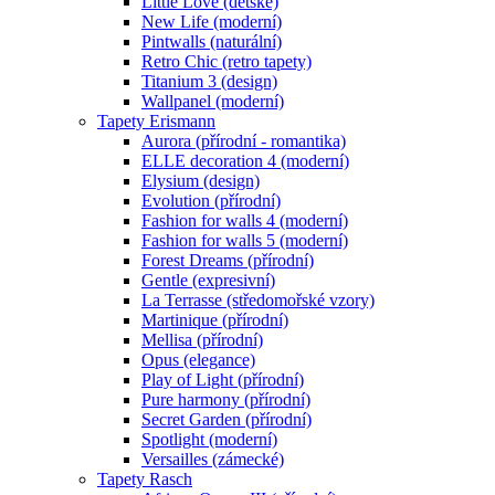
Little Love (dětské)
New Life (moderní)
Pintwalls (naturální)
Retro Chic (retro tapety)
Titanium 3 (design)
Wallpanel (moderní)
Tapety Erismann
Aurora (přírodní - romantika)
ELLE decoration 4 (moderní)
Elysium (design)
Evolution (přírodní)
Fashion for walls 4 (moderní)
Fashion for walls 5 (moderní)
Forest Dreams (přírodní)
Gentle (expresivní)
La Terrasse (středomořské vzory)
Martinique (přírodní)
Mellisa (přírodní)
Opus (elegance)
Play of Light (přírodní)
Pure harmony (přírodní)
Secret Garden (přírodní)
Spotlight (moderní)
Versailles (zámecké)
Tapety Rasch