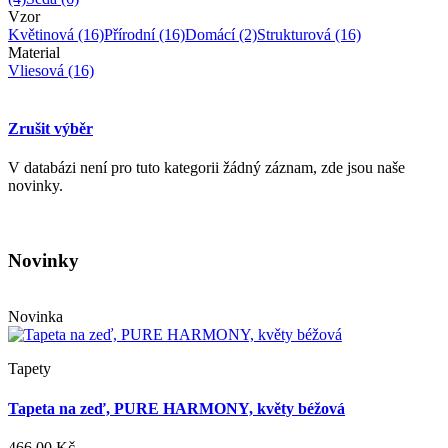
Vzor
Květinová
(16)
Přírodní
(16)
Domácí
(2)
Strukturová
(16)
Material
Vliesová
(16)
Zrušit výběr
V databázi není pro tuto kategorii žádný záznam, zde jsou naše
novinky.
Novinky
Novinka
Tapety
Tapeta na zeď, PURE HARMONY, květy béžová
466,00 Kč