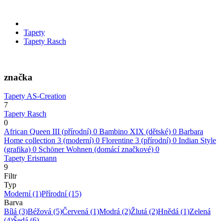
Tapety
Tapety Rasch
značka
Tapety AS-Creation
7
Tapety Rasch
0
African Queen III (přírodní)
0
Bambino XIX (dětské)
0
Barbara
Home collection 3 (moderní)
0
Florentine 3 (přírodní)
0
Indian Style
(grafika)
0
Schöner Wohnen (domácí značkové)
0
Tapety Erismann
9
Filtr
Typ
Moderní
(1)
Přírodní
(15)
Barva
Bílá
(3)
Béžová
(5)
Červená
(1)
Modrá
(2)
Žlutá
(2)
Hnědá
(1)
Zelená
(4)
Šedá
(6)