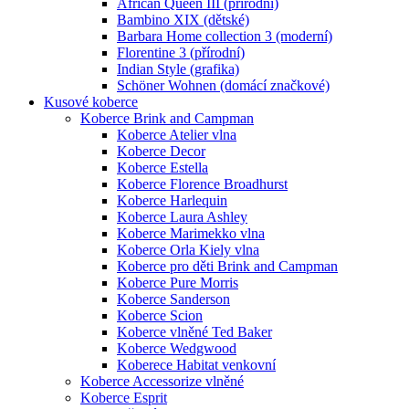
African Queen III (přírodní)
Bambino XIX (dětské)
Barbara Home collection 3 (moderní)
Florentine 3 (přírodní)
Indian Style (grafika)
Schöner Wohnen (domácí značkové)
Kusové koberce
Koberce Brink and Campman
Koberce Atelier vlna
Koberce Decor
Koberce Estella
Koberce Florence Broadhurst
Koberce Harlequin
Koberce Laura Ashley
Koberce Marimekko vlna
Koberce Orla Kiely vlna
Koberce pro děti Brink and Campman
Koberce Pure Morris
Koberce Sanderson
Koberce Scion
Koberce vlněné Ted Baker
Koberce Wedgwood
Koberece Habitat venkovní
Koberce Accessorize vlněné
Koberce Esprit