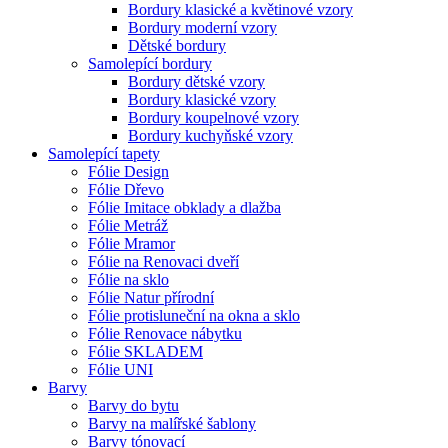
Bordury klasické a květinové vzory
Bordury moderní vzory
Dětské bordury
Samolepící bordury
Bordury dětské vzory
Bordury klasické vzory
Bordury koupelnové vzory
Bordury kuchyňské vzory
Samolepící tapety
Fólie Design
Fólie Dřevo
Fólie Imitace obklady a dlažba
Fólie Metráž
Fólie Mramor
Fólie na Renovaci dveří
Fólie na sklo
Fólie Natur přírodní
Fólie protisluneční na okna a sklo
Fólie Renovace nábytku
Fólie SKLADEM
Fólie UNI
Barvy
Barvy do bytu
Barvy na malířské šablony
Barvy tónovací