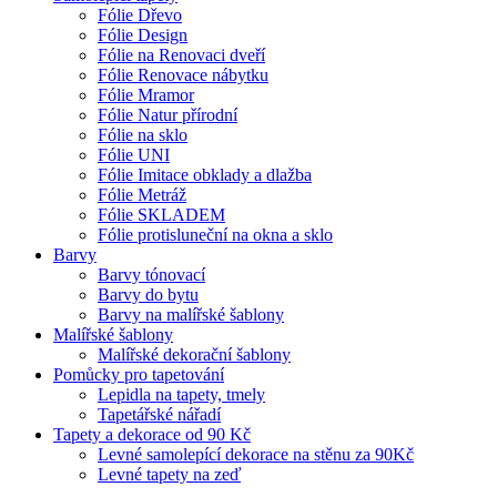
Fólie Dřevo
Fólie Design
Fólie na Renovaci dveří
Fólie Renovace nábytku
Fólie Mramor
Fólie Natur přírodní
Fólie na sklo
Fólie UNI
Fólie Imitace obklady a dlažba
Fólie Metráž
Fólie SKLADEM
Fólie protisluneční na okna a sklo
Barvy
Barvy tónovací
Barvy do bytu
Barvy na malířské šablony
Malířské šablony
Malířské dekorační šablony
Pomůcky pro tapetování
Lepidla na tapety, tmely
Tapetářské nářadí
Tapety a dekorace od 90 Kč
Levné samolepící dekorace na stěnu za 90Kč
Levné tapety na zeď