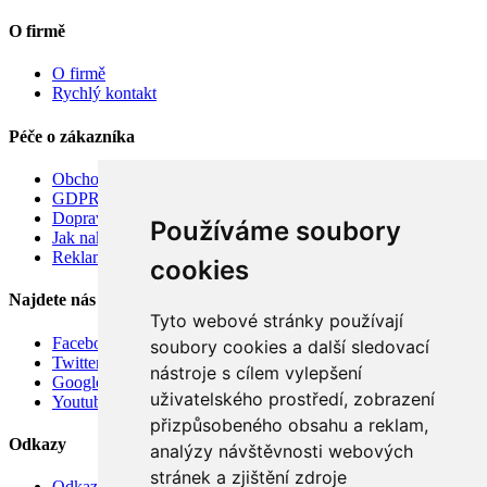
O firmě
O firmě
Rychlý kontakt
Péče o zákazníka
Obchodní podmínky
GDPR
Doprava
Používáme soubory
Jak nakupovat
Reklamace
cookies
Najdete nás
Tyto webové stránky používají
Facebook
soubory cookies a další sledovací
Twitter
nástroje s cílem vylepšení
Google
uživatelského prostředí, zobrazení
Youtube
přizpůsobeného obsahu a reklam,
Odkazy
analýzy návštěvnosti webových
stránek a zjištění zdroje
Odkazy