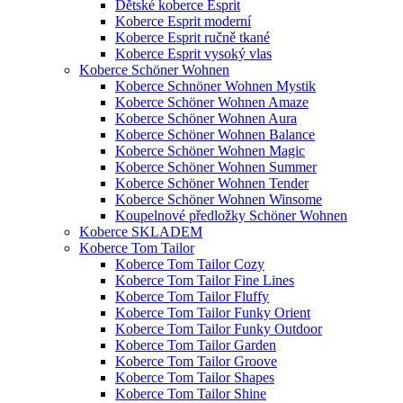
Dětské koberce Esprit
Koberce Esprit moderní
Koberce Esprit ručně tkané
Koberce Esprit vysoký vlas
Koberce Schöner Wohnen
Koberce Schnöner Wohnen Mystik
Koberce Schöner Wohnen Amaze
Koberce Schöner Wohnen Aura
Koberce Schöner Wohnen Balance
Koberce Schöner Wohnen Magic
Koberce Schöner Wohnen Summer
Koberce Schöner Wohnen Tender
Koberce Schöner Wohnen Winsome
Koupelnové předložky Schöner Wohnen
Koberce SKLADEM
Koberce Tom Tailor
Koberce Tom Tailor Cozy
Koberce Tom Tailor Fine Lines
Koberce Tom Tailor Fluffy
Koberce Tom Tailor Funky Orient
Koberce Tom Tailor Funky Outdoor
Koberce Tom Tailor Garden
Koberce Tom Tailor Groove
Koberce Tom Tailor Shapes
Koberce Tom Tailor Shine