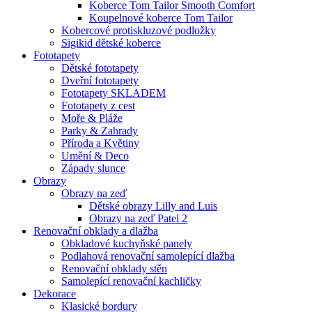
Koberce Tom Tailor Smooth Comfort
Koupelnové koberce Tom Tailor
Kobercové protiskluzové podložky
Sigikid dětské koberce
Fototapety
Dětské fototapety
Dveřní fototapety
Fototapety SKLADEM
Fototapety z cest
Moře & Pláže
Parky & Zahrady
Příroda a Květiny
Umění & Deco
Západy slunce
Obrazy
Obrazy na zeď
Dětské obrazy Lilly and Luis
Obrazy na zeď Patel 2
Renovační obklady a dlažba
Obkladové kuchyňské panely
Podlahová renovační samolepící dlažba
Renovační obklady stěn
Samolepící renovační kachličky
Dekorace
Klasické bordury