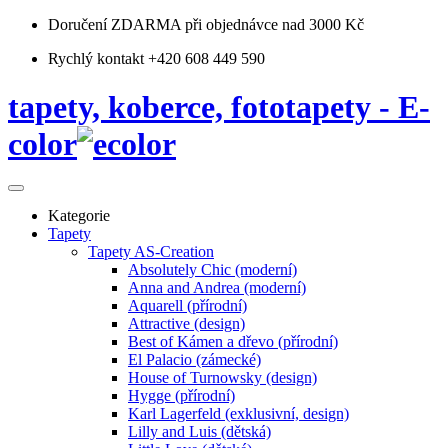
Doručení ZDARMA
při objednávce nad 3000 Kč
Rychlý kontakt +420 608 449 590
tapety, koberce, fototapety - E-
color
Kategorie
Tapety
Tapety AS-Creation
Absolutely Chic (moderní)
Anna and Andrea (moderní)
Aquarell (přírodní)
Attractive (design)
Best of Kámen a dřevo (přírodní)
El Palacio (zámecké)
House of Turnowsky (design)
Hygge (přírodní)
Karl Lagerfeld (exklusivní, design)
Lilly and Luis (dětská)