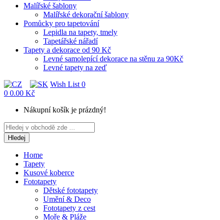
Malířské šablony
Malířské dekorační šablony
Pomůcky pro tapetování
Lepidla na tapety, tmely
Tapetářské nářadí
Tapety a dekorace od 90 Kč
Levné samolepící dekorace na stěnu za 90Kč
Levné tapety na zeď
Wish List
0
0
0.00 Kč
Nákupní košík je prázdný!
Hledej
Home
Tapety
Kusové koberce
Fototapety
Dětské fototapety
Umění & Deco
Fototapety z cest
Moře & Pláže