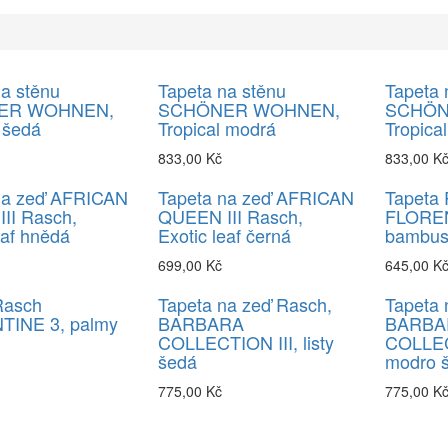
a stěnu
Tapeta na stěnu
Tapeta 
ER WOHNEN,
SCHÖNER WOHNEN,
SCHÖN
 šedá
Tropical modrá
Tropica
833,00 Kč
833,00 K
na zeď AFRICAN
Tapeta na zeď AFRICAN
Tapeta
II Rasch,
QUEEN III Rasch,
FLOREN
eaf hnědá
Exotic leaf černá
bambus 
699,00 Kč
645,00 K
Rasch
Tapeta na zeď Rasch,
Tapeta 
TINE 3, palmy
BARBARA
BARBA
COLLECTION III, listy
COLLECT
šedá
modro 
775,00 Kč
775,00 K