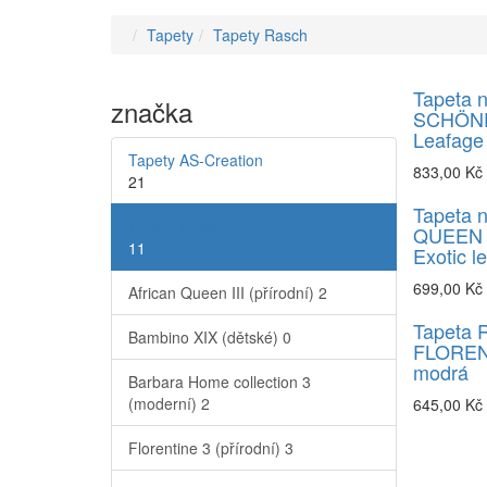
Tapety
Tapety Rasch
Tapeta n
značka
SCHÖN
Leafage
Tapety AS-Creation
833,00 Kč
21
Tapeta 
Tapety Rasch
QUEEN I
11
Exotic l
699,00 Kč
African Queen III (přírodní)
2
Tapeta 
Bambino XIX (dětské)
0
FLOREN
modrá
Barbara Home collection 3
(moderní)
2
645,00 Kč
Florentine 3 (přírodní)
3