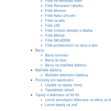
Fólie na Renovaci dveří
Fólie Renovace nábytku
Fólie Mramor
Fólie Natur přírodní
Fólie na sklo
Fólie UNI
Fólie Imitace obklady a dlažba
Fólie Metráž
Fólie SKLADEM
Fólie protisluneční na okna a sklo
Barvy
Barvy tónovací
Barvy do bytu
Barvy na malířské šablony
Malířské šablony
Malířské dekorační šablony
Pomůcky pro tapetování
Lepidla na tapety, tmely
Tapetářské nářadí
Tapety a dekorace od 90 Kč
Levné samolepící dekorace na stěnu za 
Levné tapety na zeď