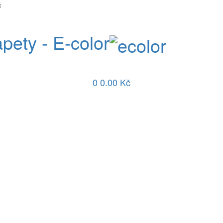
č
apety - E-color
0
0.00 Kč