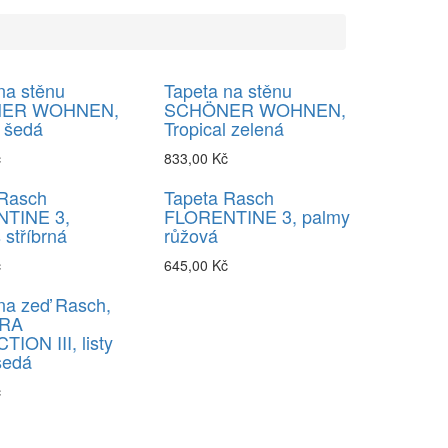
na stěnu
Tapeta na stěnu
ER WOHNEN,
SCHÖNER WOHNEN,
l šedá
Tropical zelená
č
833,00 Kč
 Rasch
Tapeta Rasch
TINE 3,
FLORENTINE 3, palmy
stříbrná
růžová
č
645,00 Kč
na zeď Rasch,
RA
ION III, listy
šedá
č