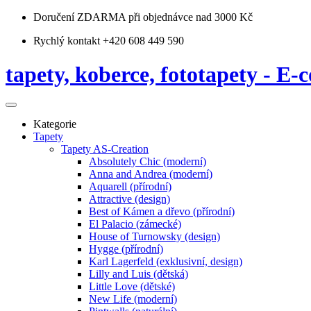
Doručení ZDARMA
při objednávce nad 3000 Kč
Rychlý kontakt +420 608 449 590
tapety, koberce, fototapety - E-c
Kategorie
Tapety
Tapety AS-Creation
Absolutely Chic (moderní)
Anna and Andrea (moderní)
Aquarell (přírodní)
Attractive (design)
Best of Kámen a dřevo (přírodní)
El Palacio (zámecké)
House of Turnowsky (design)
Hygge (přírodní)
Karl Lagerfeld (exklusivní, design)
Lilly and Luis (dětská)
Little Love (dětské)
New Life (moderní)