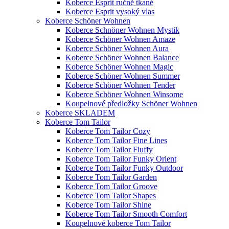
Koberce Esprit ručně tkané
Koberce Esprit vysoký vlas
Koberce Schöner Wohnen
Koberce Schnöner Wohnen Mystik
Koberce Schöner Wohnen Amaze
Koberce Schöner Wohnen Aura
Koberce Schöner Wohnen Balance
Koberce Schöner Wohnen Magic
Koberce Schöner Wohnen Summer
Koberce Schöner Wohnen Tender
Koberce Schöner Wohnen Winsome
Koupelnové předložky Schöner Wohnen
Koberce SKLADEM
Koberce Tom Tailor
Koberce Tom Tailor Cozy
Koberce Tom Tailor Fine Lines
Koberce Tom Tailor Fluffy
Koberce Tom Tailor Funky Orient
Koberce Tom Tailor Funky Outdoor
Koberce Tom Tailor Garden
Koberce Tom Tailor Groove
Koberce Tom Tailor Shapes
Koberce Tom Tailor Shine
Koberce Tom Tailor Smooth Comfort
Koupelnové koberce Tom Tailor