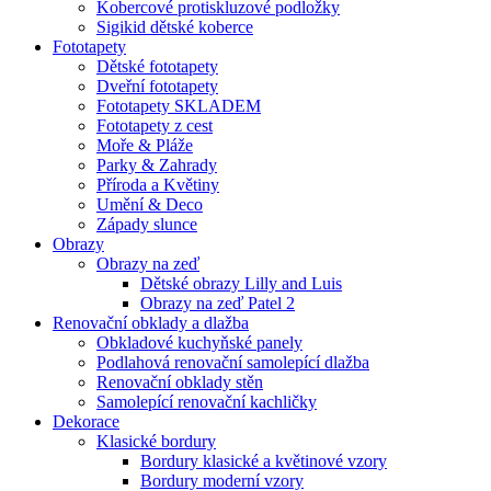
Kobercové protiskluzové podložky
Sigikid dětské koberce
Fototapety
Dětské fototapety
Dveřní fototapety
Fototapety SKLADEM
Fototapety z cest
Moře & Pláže
Parky & Zahrady
Příroda a Květiny
Umění & Deco
Západy slunce
Obrazy
Obrazy na zeď
Dětské obrazy Lilly and Luis
Obrazy na zeď Patel 2
Renovační obklady a dlažba
Obkladové kuchyňské panely
Podlahová renovační samolepící dlažba
Renovační obklady stěn
Samolepící renovační kachličky
Dekorace
Klasické bordury
Bordury klasické a květinové vzory
Bordury moderní vzory