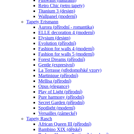
Pintwalls (naturální)
Retro Chic (retro tapety)
Titanium 3 (design)
Wallpanel (moderní)
Tapety Erismann
Aurora (přírodní - romantika)
ELLE decoration 4 (moderní)
Elysium (design)
Evolution (přírodní)
Fashion for walls 4 (moderní)
Fashion for walls 5 (moderní)
Forest Dreams (přírodní)
Gentle (expresivní)
La Terrasse (středomořské vzory)
Martinique (přírodní)
Mellisa (přírodní)
Opus (elegance)
Play of Light (přírodní)
Pure harmony (přírodní)
Secret Garden (přírodní)
Spotlight (moderní)
Versailles (zámecké)
Tapety Rasch
African Queen III (přírodní)
Bambino XIX (dětské)