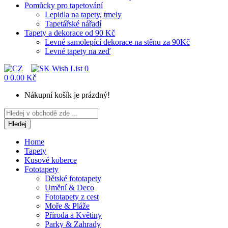
Pomůcky pro tapetování
Lepidla na tapety, tmely
Tapetářské nářadí
Tapety a dekorace od 90 Kč
Levné samolepící dekorace na stěnu za 90Kč
Levné tapety na zeď
Wish List
0
0
0.00 Kč
Nákupní košík je prázdný!
Hledej
Home
Tapety
Kusové koberce
Fototapety
Dětské fototapety
Umění & Deco
Fototapety z cest
Moře & Pláže
Příroda a Květiny
Parky & Zahrady