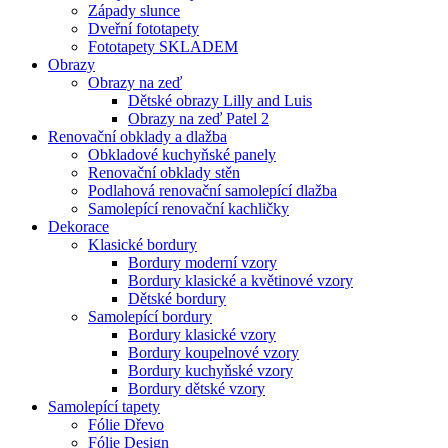
Západy slunce
Dveřní fototapety
Fototapety SKLADEM
Obrazy
Obrazy na zeď
Dětské obrazy Lilly and Luis
Obrazy na zeď Patel 2
Renovační obklady a dlažba
Obkladové kuchyňské panely
Renovační obklady stěn
Podlahová renovační samolepící dlažba
Samolepící renovační kachličky
Dekorace
Klasické bordury
Bordury moderní vzory
Bordury klasické a květinové vzory
Dětské bordury
Samolepící bordury
Bordury klasické vzory
Bordury koupelnové vzory
Bordury kuchyňské vzory
Bordury dětské vzory
Samolepící tapety
Fólie Dřevo
Fólie Design