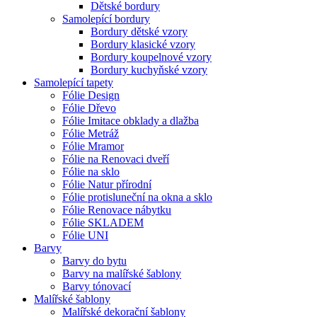
Dětské bordury
Samolepící bordury
Bordury dětské vzory
Bordury klasické vzory
Bordury koupelnové vzory
Bordury kuchyňské vzory
Samolepící tapety
Fólie Design
Fólie Dřevo
Fólie Imitace obklady a dlažba
Fólie Metráž
Fólie Mramor
Fólie na Renovaci dveří
Fólie na sklo
Fólie Natur přírodní
Fólie protisluneční na okna a sklo
Fólie Renovace nábytku
Fólie SKLADEM
Fólie UNI
Barvy
Barvy do bytu
Barvy na malířské šablony
Barvy tónovací
Malířské šablony
Malířské dekorační šablony