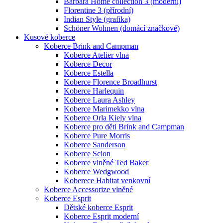
Barbara Home collection 3 (moderní)
Florentine 3 (přírodní)
Indian Style (grafika)
Schöner Wohnen (domácí značkové)
Kusové koberce
Koberce Brink and Campman
Koberce Atelier vlna
Koberce Decor
Koberce Estella
Koberce Florence Broadhurst
Koberce Harlequin
Koberce Laura Ashley
Koberce Marimekko vlna
Koberce Orla Kiely vlna
Koberce pro děti Brink and Campman
Koberce Pure Morris
Koberce Sanderson
Koberce Scion
Koberce vlněné Ted Baker
Koberce Wedgwood
Koberece Habitat venkovní
Koberce Accessorize vlněné
Koberce Esprit
Dětské koberce Esprit
Koberce Esprit moderní