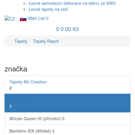
Levné samolepící dekorace na stěnu za 90Kč
Levné tapety na zeď
Wish List
0
0
0.00 Kč
Tapety
Tapety Rasch
značka
Tapety AS-Creation
2
Tapety Rasch
3
African Queen III (přírodní)
0
Bambino XIX (dětské)
3