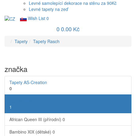
Levné samolepící dekorace na stěnu za 90Kč
Levné tapety na zeď
Wish List
0
0
0.00 Kč
Tapety
Tapety Rasch
značka
Tapety AS-Creation
0
Tapety Rasch
1
African Queen III (přírodní)
0
Bambino XIX (dětské)
0