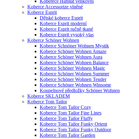
Koberece Habitat venkovní
Koberce Accessorize vlněné
Koberce Esprit
Dětské koberce Esprit
Koberce Esprit moderní
Koberce Esprit ručně tkané
Koberce Esprit vysoký vlas
Koberce Schöner Wohnen
Koberce Schnöner Wohnen Mystik
Koberce Schöner Wohnen Amaze
Koberce Schöner Wohnen Aura
Koberce Schöner Wohnen Balance
Koberce Schöner Wohnen Magic
Koberce Schöner Wohnen Summer
Koberce Schöner Wohnen Tender
Koberce Schöner Wohnen Winsome
Koupelnové předložky Schöner Wohnen
Koberce SKLADEM
Koberce Tom Tailor
Koberce Tom Tailor Cozy
Koberce Tom Tailor Fine Lines
Koberce Tom Tailor Fluffy
Koberce Tom Tailor Funky Orient
Koberce Tom Tailor Funky Outdoor
Koberce Tom Tailor Garden