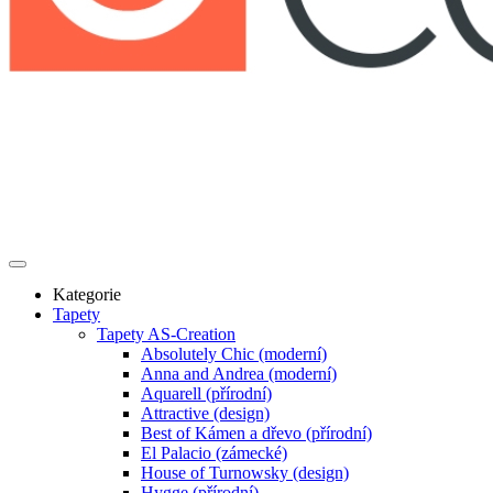
Kategorie
Tapety
Tapety AS-Creation
Absolutely Chic (moderní)
Anna and Andrea (moderní)
Aquarell (přírodní)
Attractive (design)
Best of Kámen a dřevo (přírodní)
El Palacio (zámecké)
House of Turnowsky (design)
Hygge (přírodní)