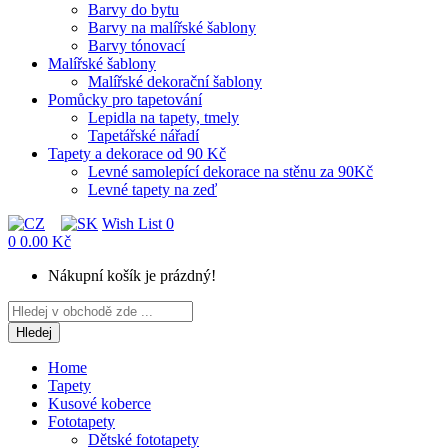
Barvy do bytu
Barvy na malířské šablony
Barvy tónovací
Malířské šablony
Malířské dekorační šablony
Pomůcky pro tapetování
Lepidla na tapety, tmely
Tapetářské nářadí
Tapety a dekorace od 90 Kč
Levné samolepící dekorace na stěnu za 90Kč
Levné tapety na zeď
Wish List
0
0
0.00 Kč
Nákupní košík je prázdný!
Hledej
Home
Tapety
Kusové koberce
Fototapety
Dětské fototapety