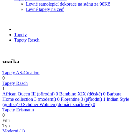
Levné samolepící dekorace na stěnu za 90Kč
Levné tapety na zeď
Tapety
Tapety Rasch
značka
Tapety AS-Creation
0
Tapety Rasch
1
African Queen III (přírodní)
0
Bambino XIX (dětské)
0
Barbara
Home collection 3 (moderní)
0
Florentine 3 (přírodní)
1
Indian Style
(grafika)
0
Schöner Wohnen (domácí značkové)
0
Tapety Erismann
0
Filtr
Typ
Moderní
(1)