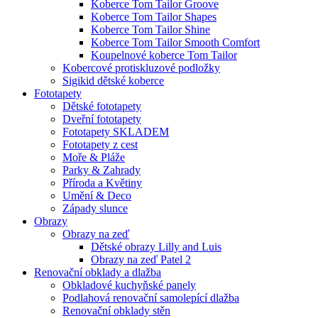
Koberce Tom Tailor Groove
Koberce Tom Tailor Shapes
Koberce Tom Tailor Shine
Koberce Tom Tailor Smooth Comfort
Koupelnové koberce Tom Tailor
Kobercové protiskluzové podložky
Sigikid dětské koberce
Fototapety
Dětské fototapety
Dveřní fototapety
Fototapety SKLADEM
Fototapety z cest
Moře & Pláže
Parky & Zahrady
Příroda a Květiny
Umění & Deco
Západy slunce
Obrazy
Obrazy na zeď
Dětské obrazy Lilly and Luis
Obrazy na zeď Patel 2
Renovační obklady a dlažba
Obkladové kuchyňské panely
Podlahová renovační samolepící dlažba
Renovační obklady stěn