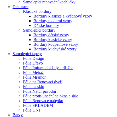
Samolepící renovační kachličky
Dekorace
Klasické bordury
Bordury klasické a květinové vzory
Bordury moderní vzory
Dětské bordury
Samolepící bordury
Bordury dětské vzory
Bordury klasické vzory
Bordury koupelnové vzory
Bordury kuchyňské vzory
Samolepící tapety
Fólie Design
Fólie Dřevo
Fólie Imitace obklady a dlažba
Fólie Metráž
Fólie Mramor
Fólie na Renovaci dveří
Fólie na sklo
Fólie Natur přírodní
Fólie protisluneční na okna a sklo
Fólie Renovace nábytku
Fólie SKLADEM
Fólie UNI
Barvy