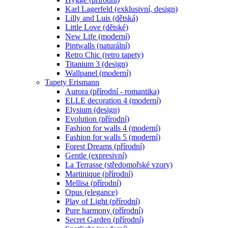
Karl Lagerfeld (exklusivní, design)
Lilly and Luis (dětská)
Little Love (dětské)
New Life (moderní)
Pintwalls (naturální)
Retro Chic (retro tapety)
Titanium 3 (design)
Wallpanel (moderní)
Tapety Erismann
Aurora (přírodní - romantika)
ELLE decoration 4 (moderní)
Elysium (design)
Evolution (přírodní)
Fashion for walls 4 (moderní)
Fashion for walls 5 (moderní)
Forest Dreams (přírodní)
Gentle (expresivní)
La Terrasse (středomořské vzory)
Martinique (přírodní)
Mellisa (přírodní)
Opus (elegance)
Play of Light (přírodní)
Pure harmony (přírodní)
Secret Garden (přírodní)