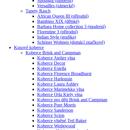
Spotlight (moderní)
Versailles (zámecké)
Tapety Rasch
African Queen III (přírodní)
Bambino XIX (dětské)
Barbara Home collection 3 (moderní)
Florentine 3 (přírodní)
Indian Style (grafika)
Schöner Wohnen (domácí značkové)
Kusové koberce
Koberce Brink and Campman
Koberce Atelier vlna
Koberce Decor
Koberce Estella
Koberce Florence Broadhurst
Koberce Harlequin
Koberce Laura Ashley
Koberce Marimekko vlna
Koberce Orla Kiely vlna
Koberce pro děti Brink and Campman
Koberce Pure Morris
Koberce Sanderson
Koberce Scion
Koberce vlněné Ted Baker
Koberce Wedgwood