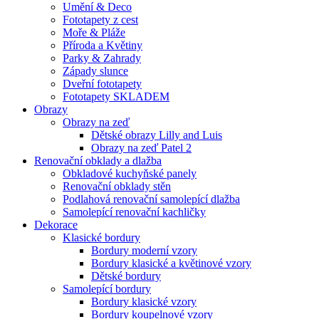
Umění & Deco
Fototapety z cest
Moře & Pláže
Příroda a Květiny
Parky & Zahrady
Západy slunce
Dveřní fototapety
Fototapety SKLADEM
Obrazy
Obrazy na zeď
Dětské obrazy Lilly and Luis
Obrazy na zeď Patel 2
Renovační obklady a dlažba
Obkladové kuchyňské panely
Renovační obklady stěn
Podlahová renovační samolepící dlažba
Samolepící renovační kachličky
Dekorace
Klasické bordury
Bordury moderní vzory
Bordury klasické a květinové vzory
Dětské bordury
Samolepící bordury
Bordury klasické vzory
Bordury koupelnové vzory