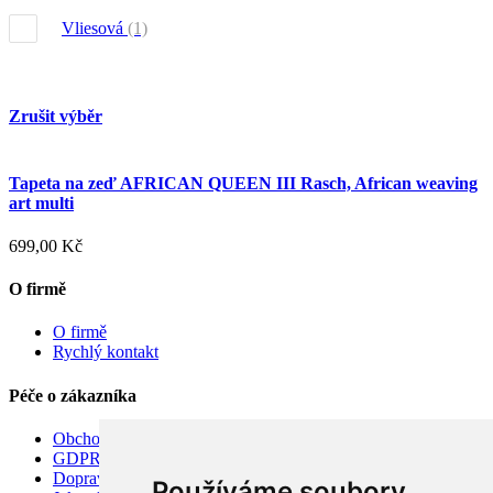
Vliesová
(1)
Zrušit výběr
Tapeta na zeď AFRICAN QUEEN III Rasch, African weaving
art multi
699,00 Kč
O firmě
O firmě
Rychlý kontakt
Péče o zákazníka
Obchodní podmínky
GDPR
Doprava
Používáme soubory