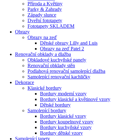
Příroda a Květiny
Parky & Zahrady
Západy slunce
Dveřní fototapety
Fototapety SKLADEM
Obrazy
Obrazy na zeď
Dětské obrazy Lilly and Luis
Obrazy na zeď Patel 2
Renovační obklady a dlažba
Obkladové kuchyňské panely
Renovační obklady stěn
Podlahová renovační samolepící dlažba
Samolepící renovační kachličky
Dekorace
Klasické bordury
Bordury moderní vzory
Bordury klasické a květinové vzory
Dětské bordury
Samolepící bordury
Bordury klasické vzory
Bordury koupelnové vzory
Bordury kuchyňské vzory
Bordury dětské vzory
Samolepící tapety