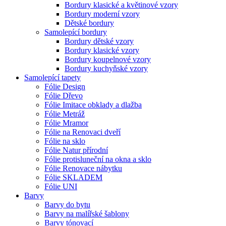
Bordury klasické a květinové vzory
Bordury moderní vzory
Dětské bordury
Samolepící bordury
Bordury dětské vzory
Bordury klasické vzory
Bordury koupelnové vzory
Bordury kuchyňské vzory
Samolepící tapety
Fólie Design
Fólie Dřevo
Fólie Imitace obklady a dlažba
Fólie Metráž
Fólie Mramor
Fólie na Renovaci dveří
Fólie na sklo
Fólie Natur přírodní
Fólie protisluneční na okna a sklo
Fólie Renovace nábytku
Fólie SKLADEM
Fólie UNI
Barvy
Barvy do bytu
Barvy na malířské šablony
Barvy tónovací