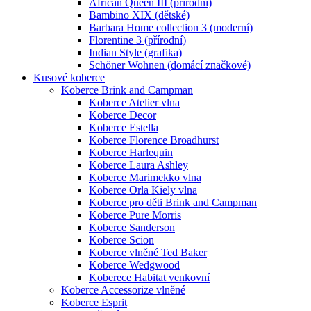
African Queen III (přírodní)
Bambino XIX (dětské)
Barbara Home collection 3 (moderní)
Florentine 3 (přírodní)
Indian Style (grafika)
Schöner Wohnen (domácí značkové)
Kusové koberce
Koberce Brink and Campman
Koberce Atelier vlna
Koberce Decor
Koberce Estella
Koberce Florence Broadhurst
Koberce Harlequin
Koberce Laura Ashley
Koberce Marimekko vlna
Koberce Orla Kiely vlna
Koberce pro děti Brink and Campman
Koberce Pure Morris
Koberce Sanderson
Koberce Scion
Koberce vlněné Ted Baker
Koberce Wedgwood
Koberece Habitat venkovní
Koberce Accessorize vlněné
Koberce Esprit