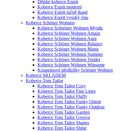
Dětské koberce Esprit
Koberce Esprit moderní
Koberce Esprit ručně tkané
Koberce Esprit vysoký vlas
Koberce Schöner Wohnen
Koberce Schnöner Wohnen Mystik
Koberce Schöner Wohnen Amaze
Koberce Schöner Wohnen Aura
Koberce Schöner Wohnen Balance
Koberce Schöner Wohnen Magic
Koberce Schöner Wohnen Summer
Koberce Schöner Wohnen Tender
Koberce Schöner Wohnen Winsome
Koupelnové předložky Schöner Wohnen
Koberce SKLADEM
Koberce Tom Tailor
Koberce Tom Tailor Cozy
Koberce Tom Tailor Fine Lines
Koberce Tom Tailor Fluffy
Koberce Tom Tailor Funky Orient
Koberce Tom Tailor Funky Outdoor
Koberce Tom Tailor Garden
Koberce Tom Tailor Groove
Koberce Tom Tailor Shapes
Koberce Tom Tailor Shine