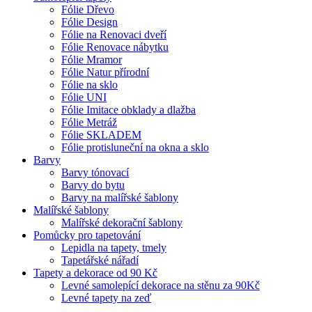
Fólie Dřevo
Fólie Design
Fólie na Renovaci dveří
Fólie Renovace nábytku
Fólie Mramor
Fólie Natur přírodní
Fólie na sklo
Fólie UNI
Fólie Imitace obklady a dlažba
Fólie Metráž
Fólie SKLADEM
Fólie protisluneční na okna a sklo
Barvy
Barvy tónovací
Barvy do bytu
Barvy na malířské šablony
Malířské šablony
Malířské dekorační šablony
Pomůcky pro tapetování
Lepidla na tapety, tmely
Tapetářské nářadí
Tapety a dekorace od 90 Kč
Levné samolepící dekorace na stěnu za 90Kč
Levné tapety na zeď