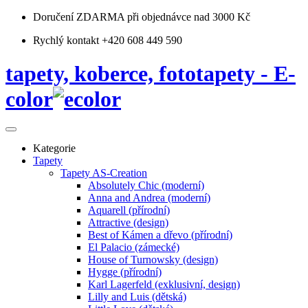
Doručení ZDARMA
při objednávce nad 3000 Kč
Rychlý kontakt +420 608 449 590
tapety, koberce, fototapety - E-
color
Kategorie
Tapety
Tapety AS-Creation
Absolutely Chic (moderní)
Anna and Andrea (moderní)
Aquarell (přírodní)
Attractive (design)
Best of Kámen a dřevo (přírodní)
El Palacio (zámecké)
House of Turnowsky (design)
Hygge (přírodní)
Karl Lagerfeld (exklusivní, design)
Lilly and Luis (dětská)