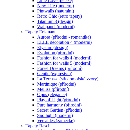
Little Love (dětské)
New Life (moderní)
Pintwalls (naturální)
Retro Chic (retro tapety)
Titanium 3 (design)
Wallpanel (moderní)
Tapety Erismann
Aurora (přírodní - romantika)
ELLE decoration 4 (moderní)
Elysium (design)
Evolution (přírodní)
Fashion for walls 4 (moderní)
Fashion for walls 5 (moderní)
Forest Dreams (přírodní)
Gentle (expresivní)
La Terrasse (středomořské vzory)
Martinique (přírodní)
Mellisa (přírodní)
Opus (elegance)
Play of Light (přírodní)
Pure harmony (přírodní)
Secret Garden (přírodní)
Spotlight (moderní)
Versailles (zámecké)
Tapety Rasch