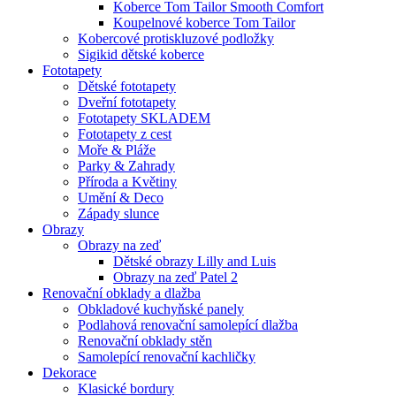
Koberce Tom Tailor Smooth Comfort
Koupelnové koberce Tom Tailor
Kobercové protiskluzové podložky
Sigikid dětské koberce
Fototapety
Dětské fototapety
Dveřní fototapety
Fototapety SKLADEM
Fototapety z cest
Moře & Pláže
Parky & Zahrady
Příroda a Květiny
Umění & Deco
Západy slunce
Obrazy
Obrazy na zeď
Dětské obrazy Lilly and Luis
Obrazy na zeď Patel 2
Renovační obklady a dlažba
Obkladové kuchyňské panely
Podlahová renovační samolepící dlažba
Renovační obklady stěn
Samolepící renovační kachličky
Dekorace
Klasické bordury