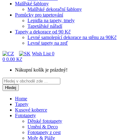
Malířské šablony
Malířské dekorační šablony
Pomůcky pro tapetování
Lepidla na tapety, tmely
Tapetářské nářadí
Tapety a dekorace od 90 Kč
Levné samolepící dekorace na stěnu za 90Kč
Levné tapety na zeď
Wish List
0
0
0.00 Kč
Nákupní košík je prázdný!
Hledej
Home
Tapety
Kusové koberce
Fototapety
Dětské fototapety
Umění & Deco
Fototapety z cest
Moře & Pláže