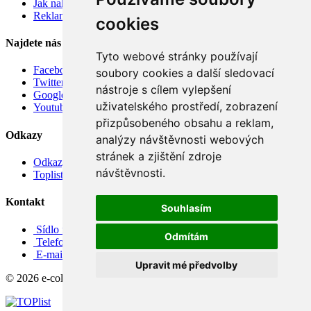
Jak nakupovat
Reklamace
cookies
Najdete nás
Tyto webové stránky používají
Facebook
soubory cookies a další sledovací
Twitter
nástroje s cílem vylepšení
Google
uživatelského prostředí, zobrazení
Youtube
přizpůsobeného obsahu a reklam,
Odkazy
analýzy návštěvnosti webových
stránek a zjištění zdroje
Odkazy
návštěvnosti.
Toplist
Kontakt
Souhlasím
Sídlo firmy: Boženy Němcové 739/1, Svitavy 568 02, CZ
Odmítám
Telefon: +420 608 449 590
E-mail: info@e-color.cz
Upravit mé předvolby
© 2026 e-color.cz