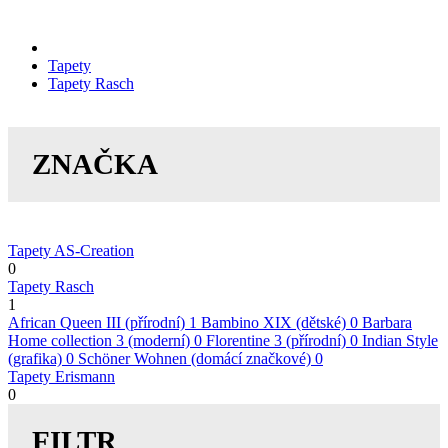
Tapety
Tapety Rasch
ZNAČKA
Tapety AS-Creation
0
Tapety Rasch
1
African Queen III (přírodní)
1
Bambino XIX (dětské)
0
Barbara
Home collection 3 (moderní)
0
Florentine 3 (přírodní)
0
Indian Style
(grafika)
0
Schöner Wohnen (domácí značkové)
0
Tapety Erismann
0
FILTR