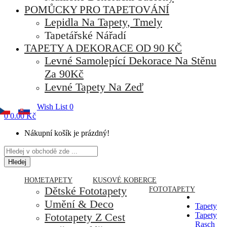
POMŮCKY PRO TAPETOVÁNÍ
Lepidla Na Tapety, Tmely
Tapetářské Nářadí
TAPETY A DEKORACE OD 90 KČ
Levné Samolepící Dekorace Na Stěnu
Za 90Kč
Levné Tapety Na Zeď
Wish List
0
0
0.00 Kč
Nákupní košík je prázdný!
Hledej
HOME
TAPETY
KUSOVÉ KOBERCE
Dětské Fototapety
FOTOTAPETY
Umění & Deco
Tapety
Fototapety Z Cest
Tapety
Rasch