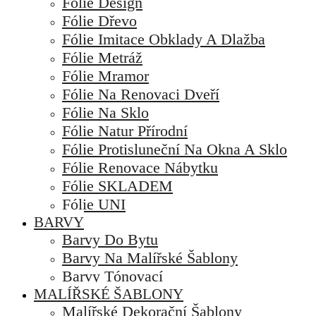
Fólie Design
Fólie Dřevo
Fólie Imitace Obklady A Dlažba
Fólie Metráž
Fólie Mramor
Fólie Na Renovaci Dveří
Fólie Na Sklo
Fólie Natur Přírodní
Fólie Protisluneční Na Okna A Sklo
Fólie Renovace Nábytku
Fólie SKLADEM
Fólie UNI
BARVY
Barvy Do Bytu
Barvy Na Malířské Šablony
Barvy Tónovací
MALÍŘSKÉ ŠABLONY
Malířské Dekorační Šablony