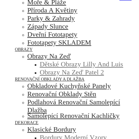
Moře & Pláže
Příroda A Květiny
Parky & Zahrady
Západy Slunce
Dveřní Fototapety
Fototapety SKLADEM
OBRAZY
Obrazy Na Zeď
Dětské Obrazy Lilly And Luis
Obrazy Na Zeď Patel 2
RENOVAČNÍ OBKLADY A DLAŽBA
Obkladové Kuchyňské Panely
Renovační Obklady Stěn
Podlahová Renovační Samolepící
Dlažba
Samolepící Renovační Kachličky
DEKORACE
Klasické Bordury
Bordury Moderní Vzory