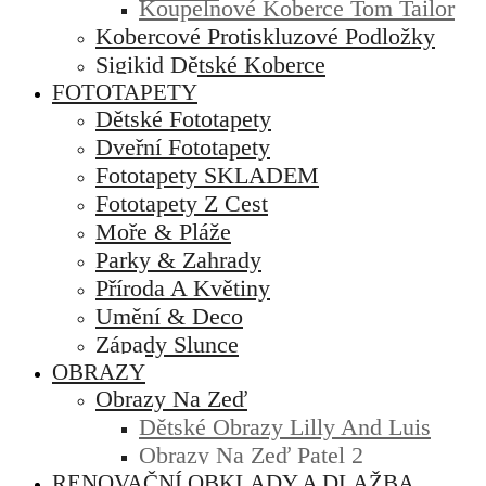
Koupelnové Koberce Tom Tailor
Kobercové Protiskluzové Podložky
Sigikid Dětské Koberce
FOTOTAPETY
Dětské Fototapety
Dveřní Fototapety
Fototapety SKLADEM
Fototapety Z Cest
Moře & Pláže
Parky & Zahrady
Příroda A Květiny
Umění & Deco
Západy Slunce
OBRAZY
Obrazy Na Zeď
Dětské Obrazy Lilly And Luis
Obrazy Na Zeď Patel 2
RENOVAČNÍ OBKLADY A DLAŽBA