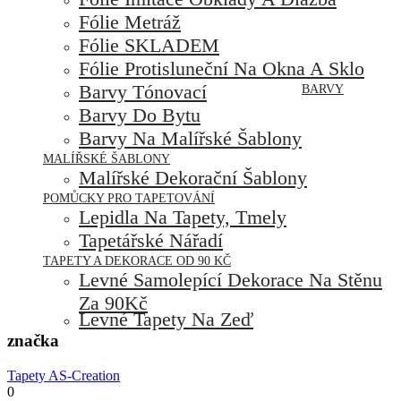
Fólie Metráž
Fólie SKLADEM
Fólie Protisluneční Na Okna A Sklo
Barvy Tónovací
BARVY
Barvy Do Bytu
Barvy Na Malířské Šablony
MALÍŘSKÉ ŠABLONY
Malířské Dekorační Šablony
POMŮCKY PRO TAPETOVÁNÍ
Lepidla Na Tapety, Tmely
Tapetářské Nářadí
TAPETY A DEKORACE OD 90 KČ
Levné Samolepící Dekorace Na Stěnu
Za 90Kč
Levné Tapety Na Zeď
značka
Tapety AS-Creation
0