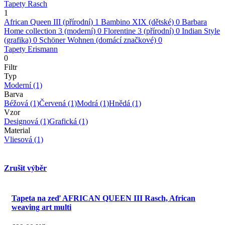
Tapety Rasch
1
African Queen III (přírodní)
1
Bambino XIX (dětské)
0
Barbara
Home collection 3 (moderní)
0
Florentine 3 (přírodní)
0
Indian Style
(grafika)
0
Schöner Wohnen (domácí značkové)
0
Tapety Erismann
0
Filtr
Typ
Moderní
(1)
Barva
Béžová
(1)
Červená
(1)
Modrá
(1)
Hnědá
(1)
Vzor
Designová
(1)
Grafická
(1)
Material
Vliesová
(1)
Zrušit výběr
Tapeta na zeď AFRICAN QUEEN III Rasch, African
weaving art multi