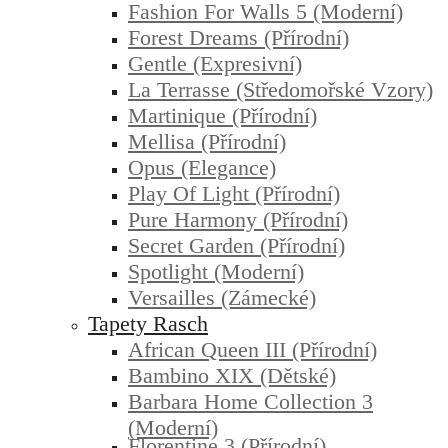
Fashion For Walls 5 (moderní)
Forest Dreams (přírodní)
Gentle (expresivní)
La Terrasse (středomořské Vzory)
Martinique (přírodní)
Mellisa (přírodní)
Opus (elegance)
Play Of Light (přírodní)
Pure Harmony (přírodní)
Secret Garden (přírodní)
Spotlight (moderní)
Versailles (zámecké)
Tapety Rasch
African Queen III (přírodní)
Bambino XIX (dětské)
Barbara Home Collection 3
(moderní)
Florentine 3 (přírodní)