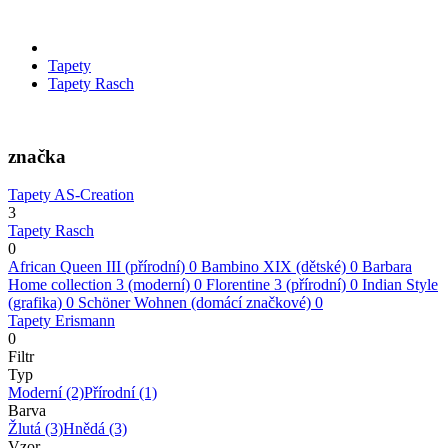
Tapety
Tapety Rasch
značka
Tapety AS-Creation
3
Tapety Rasch
0
African Queen III (přírodní)
0
Bambino XIX (dětské)
0
Barbara
Home collection 3 (moderní)
0
Florentine 3 (přírodní)
0
Indian Style
(grafika)
0
Schöner Wohnen (domácí značkové)
0
Tapety Erismann
0
Filtr
Typ
Moderní
(2)
Přírodní
(1)
Barva
Žlutá
(3)
Hnědá
(3)
Vzor