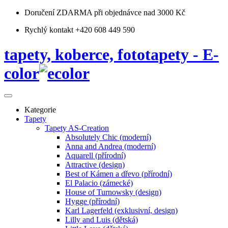
Doručení ZDARMA
při objednávce nad 3000 Kč
Rychlý kontakt +420 608 449 590
tapety, koberce, fototapety - E-
color
Kategorie
Tapety
Tapety AS-Creation
Absolutely Chic (moderní)
Anna and Andrea (moderní)
Aquarell (přírodní)
Attractive (design)
Best of Kámen a dřevo (přírodní)
El Palacio (zámecké)
House of Turnowsky (design)
Hygge (přírodní)
Karl Lagerfeld (exklusivní, design)
Lilly and Luis (dětská)