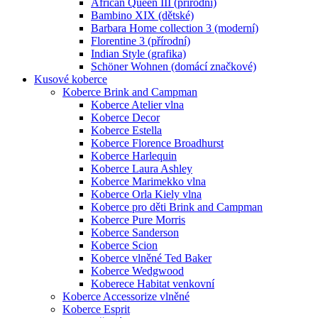
African Queen III (přírodní)
Bambino XIX (dětské)
Barbara Home collection 3 (moderní)
Florentine 3 (přírodní)
Indian Style (grafika)
Schöner Wohnen (domácí značkové)
Kusové koberce
Koberce Brink and Campman
Koberce Atelier vlna
Koberce Decor
Koberce Estella
Koberce Florence Broadhurst
Koberce Harlequin
Koberce Laura Ashley
Koberce Marimekko vlna
Koberce Orla Kiely vlna
Koberce pro děti Brink and Campman
Koberce Pure Morris
Koberce Sanderson
Koberce Scion
Koberce vlněné Ted Baker
Koberce Wedgwood
Koberece Habitat venkovní
Koberce Accessorize vlněné
Koberce Esprit