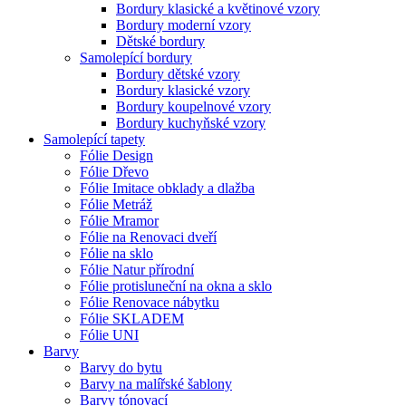
Bordury klasické a květinové vzory
Bordury moderní vzory
Dětské bordury
Samolepící bordury
Bordury dětské vzory
Bordury klasické vzory
Bordury koupelnové vzory
Bordury kuchyňské vzory
Samolepící tapety
Fólie Design
Fólie Dřevo
Fólie Imitace obklady a dlažba
Fólie Metráž
Fólie Mramor
Fólie na Renovaci dveří
Fólie na sklo
Fólie Natur přírodní
Fólie protisluneční na okna a sklo
Fólie Renovace nábytku
Fólie SKLADEM
Fólie UNI
Barvy
Barvy do bytu
Barvy na malířské šablony
Barvy tónovací