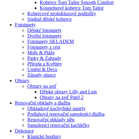
Koberce Tom Tailor Smooth Comfort
Koupelnové koberce Tom Tailor
Kobercové protiskluzové podložky
Sigikid dětské koberce
Fototapety
Dětské fototapety
Dveřní fototapety
Fototapety SKLADEM
Fototapety z cest
Moře & Pláže
Parky & Zahrady
Příroda a Květiny
Umění & Deco
Západy slunce
Obrazy
Obrazy na zeď
Dětské obrazy Lilly and Luis
Obrazy na zeď Patel 2
Renovační obklady a dlažba
Obkladové kuchyňské panely
Podlahová renovační samolepící dlažba
Renovační obklady stěn
Samolepící renovační kachličky
Dekorace
Klasické bordury