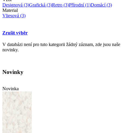
Designová
(3)
Grafická
(3)
Retro
(3)
Přírodní
(1)
Domácí
(3)
Material
Vliesová
(3)
Zrušit výběr
V databázi není pro tuto kategorii žádný záznam, zde jsou naše
novinky.
Novinky
Novinka