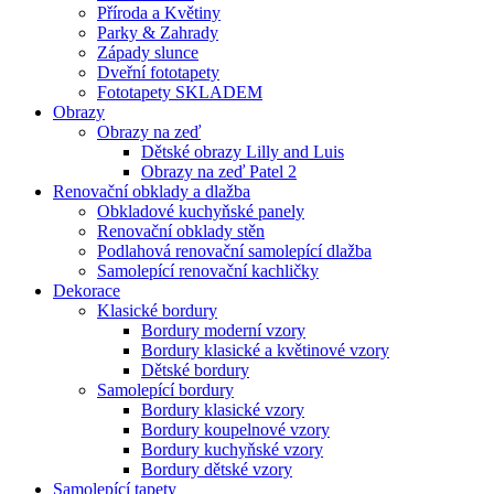
Příroda a Květiny
Parky & Zahrady
Západy slunce
Dveřní fototapety
Fototapety SKLADEM
Obrazy
Obrazy na zeď
Dětské obrazy Lilly and Luis
Obrazy na zeď Patel 2
Renovační obklady a dlažba
Obkladové kuchyňské panely
Renovační obklady stěn
Podlahová renovační samolepící dlažba
Samolepící renovační kachličky
Dekorace
Klasické bordury
Bordury moderní vzory
Bordury klasické a květinové vzory
Dětské bordury
Samolepící bordury
Bordury klasické vzory
Bordury koupelnové vzory
Bordury kuchyňské vzory
Bordury dětské vzory
Samolepící tapety