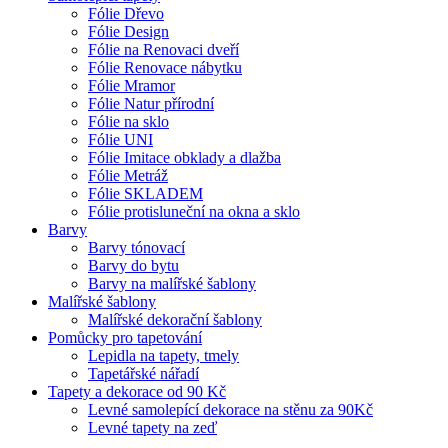
Fólie Dřevo
Fólie Design
Fólie na Renovaci dveří
Fólie Renovace nábytku
Fólie Mramor
Fólie Natur přírodní
Fólie na sklo
Fólie UNI
Fólie Imitace obklady a dlažba
Fólie Metráž
Fólie SKLADEM
Fólie protisluneční na okna a sklo
Barvy
Barvy tónovací
Barvy do bytu
Barvy na malířské šablony
Malířské šablony
Malířské dekorační šablony
Pomůcky pro tapetování
Lepidla na tapety, tmely
Tapetářské nářadí
Tapety a dekorace od 90 Kč
Levné samolepící dekorace na stěnu za 90Kč
Levné tapety na zeď