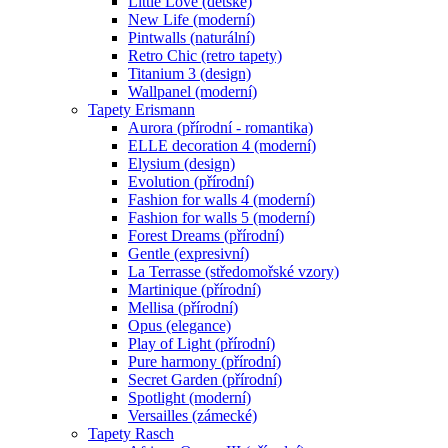
Little Love (dětské)
New Life (moderní)
Pintwalls (naturální)
Retro Chic (retro tapety)
Titanium 3 (design)
Wallpanel (moderní)
Tapety Erismann
Aurora (přírodní - romantika)
ELLE decoration 4 (moderní)
Elysium (design)
Evolution (přírodní)
Fashion for walls 4 (moderní)
Fashion for walls 5 (moderní)
Forest Dreams (přírodní)
Gentle (expresivní)
La Terrasse (středomořské vzory)
Martinique (přírodní)
Mellisa (přírodní)
Opus (elegance)
Play of Light (přírodní)
Pure harmony (přírodní)
Secret Garden (přírodní)
Spotlight (moderní)
Versailles (zámecké)
Tapety Rasch