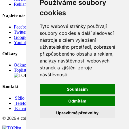
Používáme soubory
Reklamace
cookies
Najdete nás
Tyto webové stránky používají
Facebook
Twitter
soubory cookies a další sledovací
Google
nástroje s cílem vylepšení
Youtube
uživatelského prostředí, zobrazení
přizpůsobeného obsahu a reklam,
Odkazy
analýzy návštěvnosti webových
Odkazy
stránek a zjištění zdroje
Toplist
návštěvnosti.
Kontakt
Souhlasím
Sídlo firmy: Boženy Němcové 739/1, Svitavy 568 02, CZ
Odmítám
Telefon: +420 608 449 590
E-mail: info@e-color.cz
Upravit mé předvolby
© 2026 e-color.cz