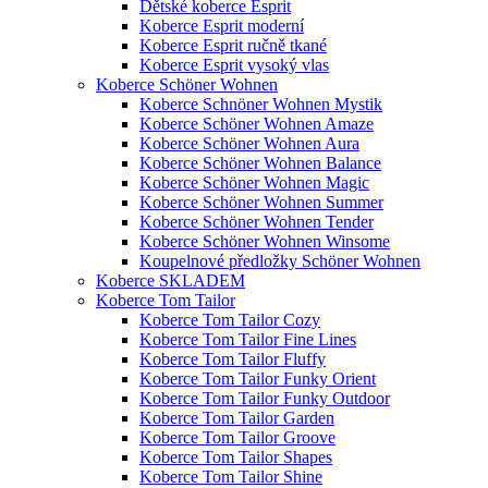
Dětské koberce Esprit
Koberce Esprit moderní
Koberce Esprit ručně tkané
Koberce Esprit vysoký vlas
Koberce Schöner Wohnen
Koberce Schnöner Wohnen Mystik
Koberce Schöner Wohnen Amaze
Koberce Schöner Wohnen Aura
Koberce Schöner Wohnen Balance
Koberce Schöner Wohnen Magic
Koberce Schöner Wohnen Summer
Koberce Schöner Wohnen Tender
Koberce Schöner Wohnen Winsome
Koupelnové předložky Schöner Wohnen
Koberce SKLADEM
Koberce Tom Tailor
Koberce Tom Tailor Cozy
Koberce Tom Tailor Fine Lines
Koberce Tom Tailor Fluffy
Koberce Tom Tailor Funky Orient
Koberce Tom Tailor Funky Outdoor
Koberce Tom Tailor Garden
Koberce Tom Tailor Groove
Koberce Tom Tailor Shapes
Koberce Tom Tailor Shine