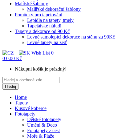
Malířské šablony
Malířské dekorační šablony
Pomůcky pro tapetování
Lepidla na tapety, tmely
Tapetářské nářadí
Tapety a dekorace od 90 Kč
Levné samolepící dekorace na stěnu za 90Kč
Levné tapety na zeď
Wish List
0
0
0.00 Kč
Nákupní košík je prázdný!
Hledej
Home
Tapety
Kusové koberce
Fototapety
Dětské fototapety
Umění & Deco
Fototapety z cest
Moře & Pláže