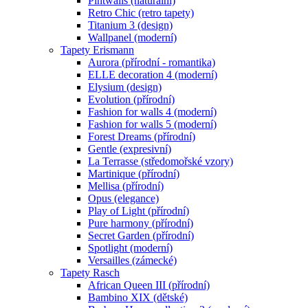
Pintwalls (naturální)
Retro Chic (retro tapety)
Titanium 3 (design)
Wallpanel (moderní)
Tapety Erismann
Aurora (přírodní - romantika)
ELLE decoration 4 (moderní)
Elysium (design)
Evolution (přírodní)
Fashion for walls 4 (moderní)
Fashion for walls 5 (moderní)
Forest Dreams (přírodní)
Gentle (expresivní)
La Terrasse (středomořské vzory)
Martinique (přírodní)
Mellisa (přírodní)
Opus (elegance)
Play of Light (přírodní)
Pure harmony (přírodní)
Secret Garden (přírodní)
Spotlight (moderní)
Versailles (zámecké)
Tapety Rasch
African Queen III (přírodní)
Bambino XIX (dětské)