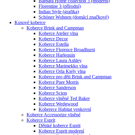
Barbara Home collection 3 (moderní)
Florentine 3 (přírodní)
Indian Style (grafika)
Schöner Wohnen (domácí značkové)
Kusové koberce
Koberce Brink and Campman
Koberce Atelier vlna
Koberce Decor
Koberce Estella
Koberce Florence Broadhurst
Koberce Harlequin
Koberce Laura Ashley
Koberce Marimekko vlna
Koberce Orla Kiely vlna
Koberce pro děti Brink and Campman
Koberce Pure Morris
Koberce Sanderson
Koberce Scion
Koberce vlněné Ted Baker
Koberce Wedgwood
Koberece Habitat venkovní
Koberce Accessorize vlněné
Koberce Esprit
Dětské koberce Esprit
Koberce Esprit moderní