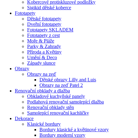
Kobercové protiskluzové podložky
Sigikid dětské koberce
Fototapety
Dětské fototapety
Dveřní fototapety
Fototapety SKLADEM
Fototapety z cest
Moře & Pláže
Parky & Zahrady
Příroda a Květiny
Umění & Deco
Západy slunce
Obrazy
Obrazy na zeď
Dětské obrazy Lilly and Luis
Obrazy na zeď Patel 2
Renovační obklady a dlažba
Obkladové kuchyňské panely
Podlahová renovační samolepící dlažba
Renovační obklady stěn
Samolepící renovační kachličky
Dekorace
Klasické bordury
Bordury klasické a květinové vzory
Bordury moderní vzory