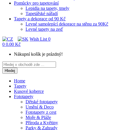
Pomůcky pro tapetování
Lepidla na tapety, tmely
Tapetářské nářadí
Tapety a dekorace od 90 Kč
Levné samolepící dekorace na stěnu za 90Kč
Levné tapety na zeď
Wish List
0
0
0.00 Kč
Nákupní košík je prázdný!
Hledej
Home
Tapety
Kusové koberce
Fototapety
Dětské fototapety
Umění & Deco
Fototapety z cest
Moře & Pláže
Příroda a Květiny
Parky & Zahrady