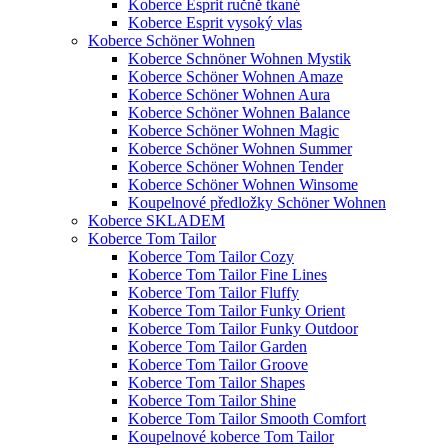
Koberce Esprit ručně tkané
Koberce Esprit vysoký vlas
Koberce Schöner Wohnen
Koberce Schnöner Wohnen Mystik
Koberce Schöner Wohnen Amaze
Koberce Schöner Wohnen Aura
Koberce Schöner Wohnen Balance
Koberce Schöner Wohnen Magic
Koberce Schöner Wohnen Summer
Koberce Schöner Wohnen Tender
Koberce Schöner Wohnen Winsome
Koupelnové předložky Schöner Wohnen
Koberce SKLADEM
Koberce Tom Tailor
Koberce Tom Tailor Cozy
Koberce Tom Tailor Fine Lines
Koberce Tom Tailor Fluffy
Koberce Tom Tailor Funky Orient
Koberce Tom Tailor Funky Outdoor
Koberce Tom Tailor Garden
Koberce Tom Tailor Groove
Koberce Tom Tailor Shapes
Koberce Tom Tailor Shine
Koberce Tom Tailor Smooth Comfort
Koupelnové koberce Tom Tailor