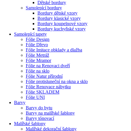
Dětské bordury
Samolepící bordury
Bordury dětské vzory
Bordury klasické vzory
Bordury koupelnové vzory
Bordury kuchyňské vzory
Samolepící tapety
Fólie Design
Fólie Dřevo
Fólie Imitace obklady a dlažba
Fólie Metráž
Fólie Mramor
Fólie na Renovaci dveří
Fólie na sklo
Fólie Natur přírodní
Fólie protisluneční na okna a sklo
Fólie Renovace nábytku
Fólie SKLADEM
Fólie UNI
Barvy
Barvy do bytu
Barvy na malířské šablony
Barvy tónovací
Malířské šablony
Malířské dekorační šablony