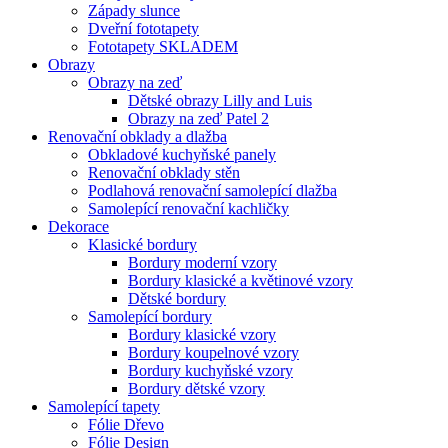
Západy slunce
Dveřní fototapety
Fototapety SKLADEM
Obrazy
Obrazy na zeď
Dětské obrazy Lilly and Luis
Obrazy na zeď Patel 2
Renovační obklady a dlažba
Obkladové kuchyňské panely
Renovační obklady stěn
Podlahová renovační samolepící dlažba
Samolepící renovační kachličky
Dekorace
Klasické bordury
Bordury moderní vzory
Bordury klasické a květinové vzory
Dětské bordury
Samolepící bordury
Bordury klasické vzory
Bordury koupelnové vzory
Bordury kuchyňské vzory
Bordury dětské vzory
Samolepící tapety
Fólie Dřevo
Fólie Design