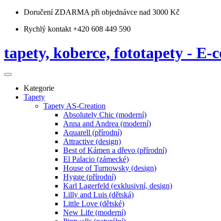
Doručení ZDARMA
při objednávce nad 3000 Kč
Rychlý kontakt +420 608 449 590
tapety, koberce, fototapety - E-c
Kategorie
Tapety
Tapety AS-Creation
Absolutely Chic (moderní)
Anna and Andrea (moderní)
Aquarell (přírodní)
Attractive (design)
Best of Kámen a dřevo (přírodní)
El Palacio (zámecké)
House of Turnowsky (design)
Hygge (přírodní)
Karl Lagerfeld (exklusivní, design)
Lilly and Luis (dětská)
Little Love (dětské)
New Life (moderní)