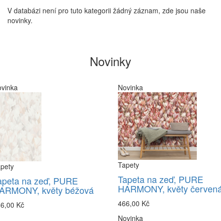
V databázi není pro tuto kategorii žádný záznam, zde jsou naše
novinky.
Novinky
vinka
Novinka
Tapety
pety
Tapeta na zeď, PURE
apeta na zeď, PURE
HARMONY, květy červen
ARMONY, květy béžová
466,00 Kč
6,00 Kč
Novinka