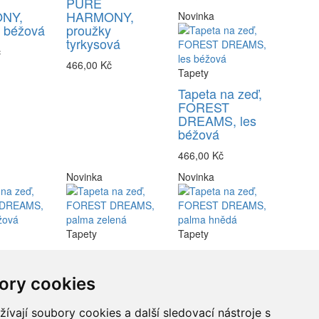
PURE
NY,
HARMONY,
Novinka
y béžová
proužky
tyrkysová
č
466,00 Kč
Tapety
Tapeta na zeď,
FOREST
DREAMS, les
béžová
466,00 Kč
Novinka
Novinka
Tapety
Tapety
na zeď,
Tapeta na zeď,
Tapeta na zeď,
T
FOREST
FOREST
S,
DREAMS,
DREAMS,
ory cookies
béžová
palma zelená
palma hnědá
vají soubory cookies a další sledovací nástroje s
č
466,00 Kč
466,00 Kč