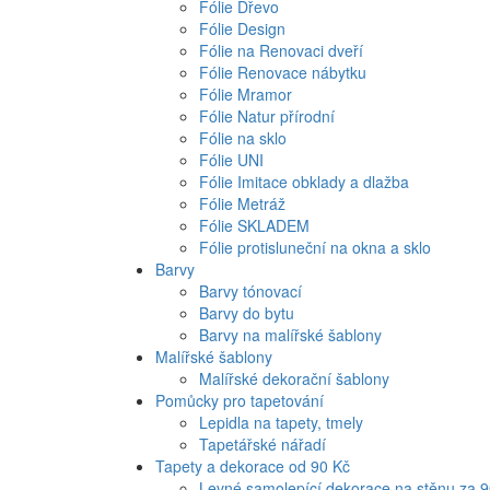
Fólie Dřevo
Fólie Design
Fólie na Renovaci dveří
Fólie Renovace nábytku
Fólie Mramor
Fólie Natur přírodní
Fólie na sklo
Fólie UNI
Fólie Imitace obklady a dlažba
Fólie Metráž
Fólie SKLADEM
Fólie protisluneční na okna a sklo
Barvy
Barvy tónovací
Barvy do bytu
Barvy na malířské šablony
Malířské šablony
Malířské dekorační šablony
Pomůcky pro tapetování
Lepidla na tapety, tmely
Tapetářské nářadí
Tapety a dekorace od 90 Kč
Levné samolepící dekorace na stěnu za 