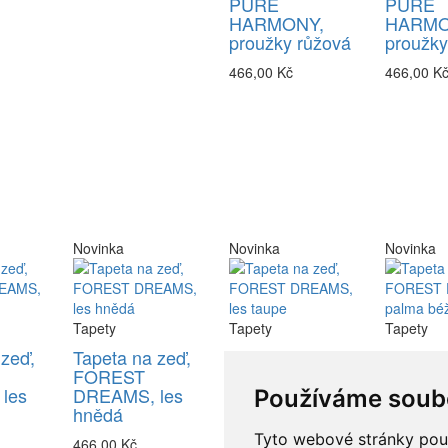
PURE
PURE
HARMONY,
HARMO
proužky růžová
proužk
466,00 Kč
466,00 K
Novinka
Novinka
Novinka
Tapety
Tapety
Tapety
 zeď,
Tapeta na zeď,
Tapeta na zeď,
Tapeta 
FOREST
FOREST
FORES
les
DREAMS, les
DREAMS, les
DREAM
Používáme soub
hnědá
taupe
palma 
Tyto webové stránky použí
466,00 Kč
466,00 Kč
466,00 K