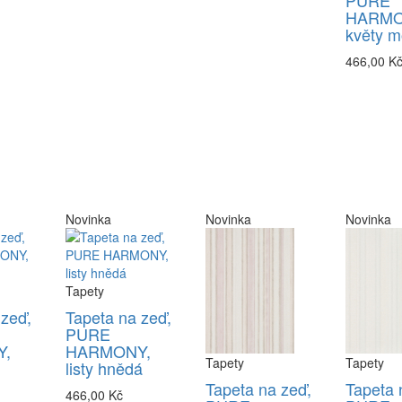
PURE
HARMO
květy m
466,00 K
Novinka
Novinka
Novinka
Tapety
 zeď,
Tapeta na zeď,
PURE
,
HARMONY,
Tapety
Tapety
listy hnědá
Tapeta na zeď,
Tapeta 
466,00 Kč