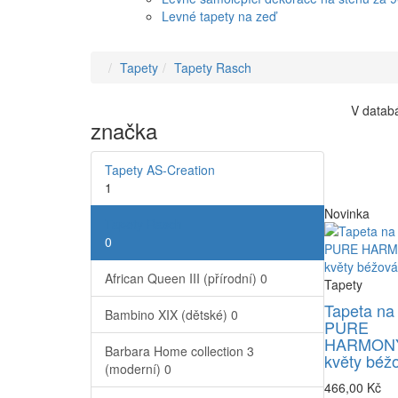
Levné tapety na zeď
Tapety
Tapety Rasch
V databá
značka
Tapety AS-Creation
1
Novinka
Tapety Rasch
0
African Queen III (přírodní)
0
Tapety
Tapeta na
Bambino XIX (dětské)
0
PURE
HARMONY
Barbara Home collection 3
květy béž
(moderní)
0
466,00 Kč