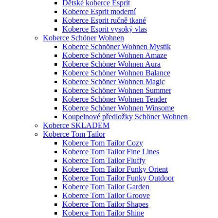
Dětské koberce Esprit
Koberce Esprit moderní
Koberce Esprit ručně tkané
Koberce Esprit vysoký vlas
Koberce Schöner Wohnen
Koberce Schnöner Wohnen Mystik
Koberce Schöner Wohnen Amaze
Koberce Schöner Wohnen Aura
Koberce Schöner Wohnen Balance
Koberce Schöner Wohnen Magic
Koberce Schöner Wohnen Summer
Koberce Schöner Wohnen Tender
Koberce Schöner Wohnen Winsome
Koupelnové předložky Schöner Wohnen
Koberce SKLADEM
Koberce Tom Tailor
Koberce Tom Tailor Cozy
Koberce Tom Tailor Fine Lines
Koberce Tom Tailor Fluffy
Koberce Tom Tailor Funky Orient
Koberce Tom Tailor Funky Outdoor
Koberce Tom Tailor Garden
Koberce Tom Tailor Groove
Koberce Tom Tailor Shapes
Koberce Tom Tailor Shine