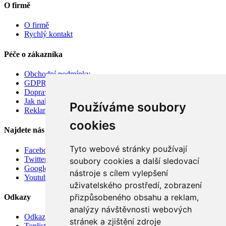
O firmě
O firmě
Rychlý kontakt
Péče o zákazníka
Obchodní podmínky
GDPR
Doprava
Jak nakupovat
Používáme soubory
Reklamace
cookies
Najdete nás
Tyto webové stránky používají
Facebook
Twitter
soubory cookies a další sledovací
Google
nástroje s cílem vylepšení
Youtube
uživatelského prostředí, zobrazení
přizpůsobeného obsahu a reklam,
Odkazy
analýzy návštěvnosti webových
Odkazy
stránek a zjištění zdroje
Toplist