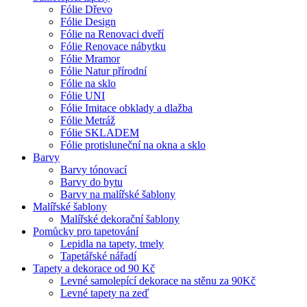
Fólie Dřevo
Fólie Design
Fólie na Renovaci dveří
Fólie Renovace nábytku
Fólie Mramor
Fólie Natur přírodní
Fólie na sklo
Fólie UNI
Fólie Imitace obklady a dlažba
Fólie Metráž
Fólie SKLADEM
Fólie protisluneční na okna a sklo
Barvy
Barvy tónovací
Barvy do bytu
Barvy na malířské šablony
Malířské šablony
Malířské dekorační šablony
Pomůcky pro tapetování
Lepidla na tapety, tmely
Tapetářské nářadí
Tapety a dekorace od 90 Kč
Levné samolepící dekorace na stěnu za 90Kč
Levné tapety na zeď