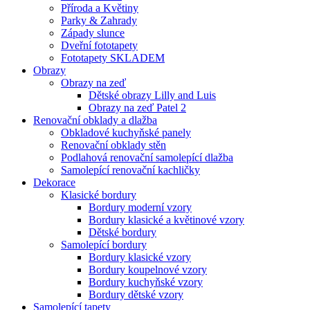
Příroda a Květiny
Parky & Zahrady
Západy slunce
Dveřní fototapety
Fototapety SKLADEM
Obrazy
Obrazy na zeď
Dětské obrazy Lilly and Luis
Obrazy na zeď Patel 2
Renovační obklady a dlažba
Obkladové kuchyňské panely
Renovační obklady stěn
Podlahová renovační samolepící dlažba
Samolepící renovační kachličky
Dekorace
Klasické bordury
Bordury moderní vzory
Bordury klasické a květinové vzory
Dětské bordury
Samolepící bordury
Bordury klasické vzory
Bordury koupelnové vzory
Bordury kuchyňské vzory
Bordury dětské vzory
Samolepící tapety