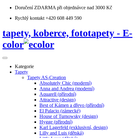
Doručení ZDARMA
při objednávce nad 3000 Kč
Rychlý kontakt +420 608 449 590
tapety, koberce, fototapety - E-
color
Kategorie
Tapety
Tapety AS-Creation
Absolutely Chic (moderní)
Anna and Andrea (moderní)
Aquarell (přírodní)
Attractive (design)
Best of Kámen a dřevo (přírodní)
El Palacio (zámecké)
House of Turnowsky (design)
Hygge (přírodní)
Karl Lagerfeld (exklusivní, design)
Lilly and Luis (dětská)