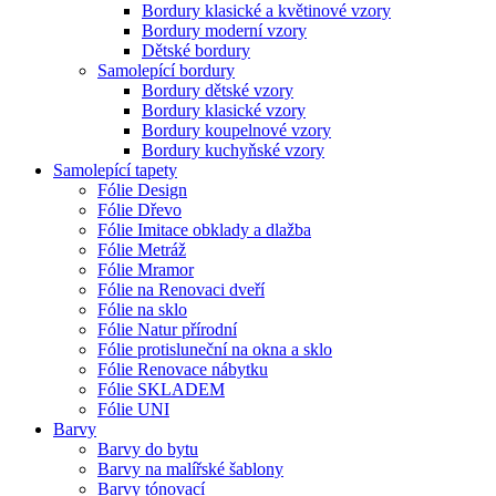
Bordury klasické a květinové vzory
Bordury moderní vzory
Dětské bordury
Samolepící bordury
Bordury dětské vzory
Bordury klasické vzory
Bordury koupelnové vzory
Bordury kuchyňské vzory
Samolepící tapety
Fólie Design
Fólie Dřevo
Fólie Imitace obklady a dlažba
Fólie Metráž
Fólie Mramor
Fólie na Renovaci dveří
Fólie na sklo
Fólie Natur přírodní
Fólie protisluneční na okna a sklo
Fólie Renovace nábytku
Fólie SKLADEM
Fólie UNI
Barvy
Barvy do bytu
Barvy na malířské šablony
Barvy tónovací