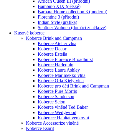
African Queen III (přírodní)
Bambino XIX (dětské)
Barbara Home collection 3 (moderní)
Florentine 3 (přírodní)
Indian Style (grafika)
Schöner Wohnen (domácí značkové)
Kusové koberce
Koberce Brink and Campman
Koberce Atelier vlna
Koberce Decor
Koberce Estella
Koberce Florence Broadhurst
Koberce Harlequin
Koberce Laura Ashley
Koberce Marimekko vlna
Koberce Orla Kiely vlna
Koberce pro děti Brink and Campman
Koberce Pure Morris
Koberce Sanderson
Koberce Scion
Koberce vlněné Ted Baker
Koberce Wedgwood
Koberece Habitat venkovní
Koberce Accessorize vlněné
Koberce Esprit