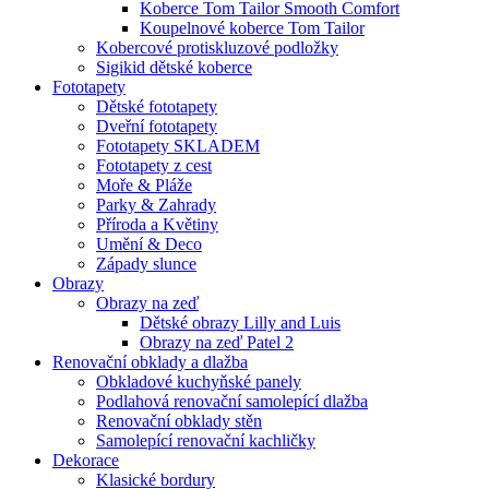
Koberce Tom Tailor Smooth Comfort
Koupelnové koberce Tom Tailor
Kobercové protiskluzové podložky
Sigikid dětské koberce
Fototapety
Dětské fototapety
Dveřní fototapety
Fototapety SKLADEM
Fototapety z cest
Moře & Pláže
Parky & Zahrady
Příroda a Květiny
Umění & Deco
Západy slunce
Obrazy
Obrazy na zeď
Dětské obrazy Lilly and Luis
Obrazy na zeď Patel 2
Renovační obklady a dlažba
Obkladové kuchyňské panely
Podlahová renovační samolepící dlažba
Renovační obklady stěn
Samolepící renovační kachličky
Dekorace
Klasické bordury