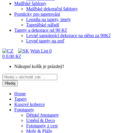
Malířské šablony
Malířské dekorační šablony
Pomůcky pro tapetování
Lepidla na tapety, tmely
Tapetářské nářadí
Tapety a dekorace od 90 Kč
Levné samolepící dekorace na stěnu za 90Kč
Levné tapety na zeď
Wish List
0
0
0.00 Kč
Nákupní košík je prázdný!
Hledej
Home
Tapety
Kusové koberce
Fototapety
Dětské fototapety
Umění & Deco
Fototapety z cest
Moře & Pláže