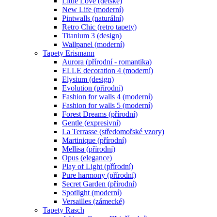
Little Love (dětské)
New Life (moderní)
Pintwalls (naturální)
Retro Chic (retro tapety)
Titanium 3 (design)
Wallpanel (moderní)
Tapety Erismann
Aurora (přírodní - romantika)
ELLE decoration 4 (moderní)
Elysium (design)
Evolution (přírodní)
Fashion for walls 4 (moderní)
Fashion for walls 5 (moderní)
Forest Dreams (přírodní)
Gentle (expresivní)
La Terrasse (středomořské vzory)
Martinique (přírodní)
Mellisa (přírodní)
Opus (elegance)
Play of Light (přírodní)
Pure harmony (přírodní)
Secret Garden (přírodní)
Spotlight (moderní)
Versailles (zámecké)
Tapety Rasch