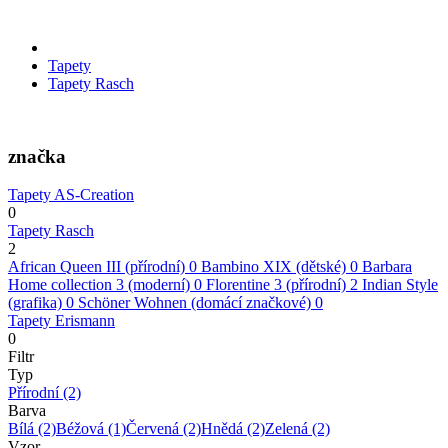
Tapety
Tapety Rasch
značka
Tapety AS-Creation
0
Tapety Rasch
2
African Queen III (přírodní)
0
Bambino XIX (dětské)
0
Barbara
Home collection 3 (moderní)
0
Florentine 3 (přírodní)
2
Indian Style
(grafika)
0
Schöner Wohnen (domácí značkové)
0
Tapety Erismann
0
Filtr
Typ
Přírodní
(2)
Barva
Bílá
(2)
Béžová
(1)
Červená
(2)
Hnědá
(2)
Zelená
(2)
Vzor