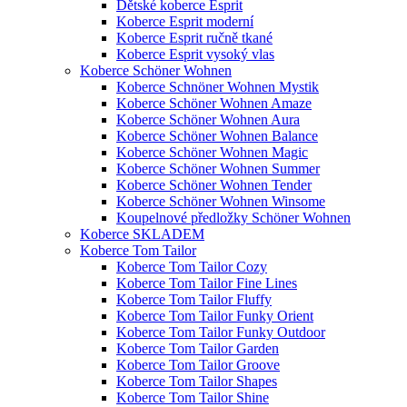
Dětské koberce Esprit
Koberce Esprit moderní
Koberce Esprit ručně tkané
Koberce Esprit vysoký vlas
Koberce Schöner Wohnen
Koberce Schnöner Wohnen Mystik
Koberce Schöner Wohnen Amaze
Koberce Schöner Wohnen Aura
Koberce Schöner Wohnen Balance
Koberce Schöner Wohnen Magic
Koberce Schöner Wohnen Summer
Koberce Schöner Wohnen Tender
Koberce Schöner Wohnen Winsome
Koupelnové předložky Schöner Wohnen
Koberce SKLADEM
Koberce Tom Tailor
Koberce Tom Tailor Cozy
Koberce Tom Tailor Fine Lines
Koberce Tom Tailor Fluffy
Koberce Tom Tailor Funky Orient
Koberce Tom Tailor Funky Outdoor
Koberce Tom Tailor Garden
Koberce Tom Tailor Groove
Koberce Tom Tailor Shapes
Koberce Tom Tailor Shine