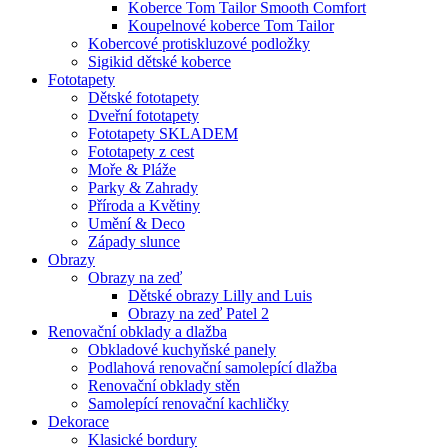
Koberce Tom Tailor Smooth Comfort
Koupelnové koberce Tom Tailor
Kobercové protiskluzové podložky
Sigikid dětské koberce
Fototapety
Dětské fototapety
Dveřní fototapety
Fototapety SKLADEM
Fototapety z cest
Moře & Pláže
Parky & Zahrady
Příroda a Květiny
Umění & Deco
Západy slunce
Obrazy
Obrazy na zeď
Dětské obrazy Lilly and Luis
Obrazy na zeď Patel 2
Renovační obklady a dlažba
Obkladové kuchyňské panely
Podlahová renovační samolepící dlažba
Renovační obklady stěn
Samolepící renovační kachličky
Dekorace
Klasické bordury