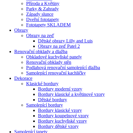
Příroda a Květiny
Parky & Zahrady
Západy slunce
Dveřní fototapety
Fototapety SKLADEM
Obrazy
Obrazy na zeď
Dětské obrazy Lilly and Luis
Obrazy na zeď Patel 2
Renovační obklady a dlažba
Obkladové kuchyňské panely
Renovační obklady stěn
Podlahová renovační samolepící dlažba
Samolepící renovační kachličky
Dekorace
Klasické bordury
Bordury moderní vzory
Bordury klasické a květinové vzory
Dětské bordury
Samolepící bordury
Bordury klasické vzory
Bordury koupelnové vzory
Bordury kuchyňské vzory
Bordury dětské vzory
Samolepící tapety