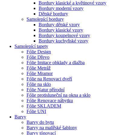
Bordury klasické a květinové vzory
Bordury moderní vzory
Dětské bordury
Samolepící bordury
Bordury dětské vzory
Bordury klasické vzory
Bordury koupelnové vzory
Bordury kuchyňské vzory
Samolepící tapety
Fólie Design
Fólie Dřevo
Fólie Imitace obklady a dlažba
Fólie Metráž
Fólie Mramor
Fólie na Renovaci dveří
Fólie na sklo
Fólie Natur přírodní
Fólie protisluneční na okna a sklo
Fólie Renovace nábytku
Fólie SKLADEM
Fólie UNI
Barvy
Barvy do bytu
Barvy na malířské šablony
Barvy tónovací