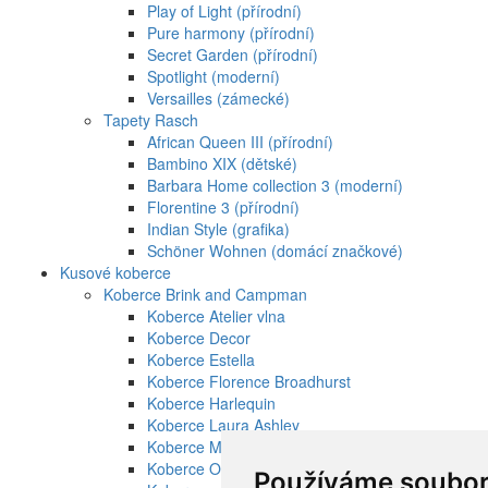
Play of Light (přírodní)
Pure harmony (přírodní)
Secret Garden (přírodní)
Spotlight (moderní)
Versailles (zámecké)
Tapety Rasch
African Queen III (přírodní)
Bambino XIX (dětské)
Barbara Home collection 3 (moderní)
Florentine 3 (přírodní)
Indian Style (grafika)
Schöner Wohnen (domácí značkové)
Kusové koberce
Koberce Brink and Campman
Koberce Atelier vlna
Koberce Decor
Koberce Estella
Koberce Florence Broadhurst
Koberce Harlequin
Koberce Laura Ashley
Koberce Marimekko vlna
Koberce Orla Kiely vlna
Používáme soubor