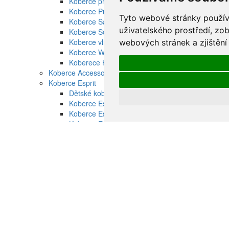
Koberce pro děti Brink and Campman
Koberce Pure Morris
Tyto webové stránky používa
Koberce Sanderson
uživatelského prostředí, zo
Koberce Scion
Koberce vlněné Ted Baker
webových stránek a zjištění
Koberce Wedgwood
Koberece Habitat venkovní
Koberce Accessorize vlněné
Koberce Esprit
Dětské koberce Esprit
Koberce Esprit moderní
Koberce Esprit ručně tkané
Koberce Esprit vysoký vlas
Koberce Schöner Wohnen
Koberce Schnöner Wohnen Mystik
Koberce Schöner Wohnen Amaze
Koberce Schöner Wohnen Aura
Koberce Schöner Wohnen Balance
Koberce Schöner Wohnen Magic
Koberce Schöner Wohnen Summer
Koberce Schöner Wohnen Tender
Koberce Schöner Wohnen Winsome
Koupelnové předložky Schöner Wohnen