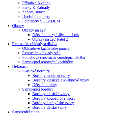
Příroda a Květiny
Parky & Zahrady
Západy slunce
Dveřní fototapety
Fototapety SKLADEM
Obrazy
Obrazy na zeď
Dětské obrazy Lilly and Luis
Obrazy na zeď Patel 2
Renovační obklady a dlažba
Obkladové kuchyňské panely
Renovační obklady stěn
Podlahová renovační samolepící dlažba
Samolepící renovační kachličky
Dekorace
Klasické bordury
Bordury moderní vzory
Bordury klasické a květinové vzory
Dětské bordury
Samolepící bordury
Bordury klasické vzory
Bordury koupelnové vzory
Bordury kuchyňské vzory
Bordury dětské vzory
Samolepící tapety