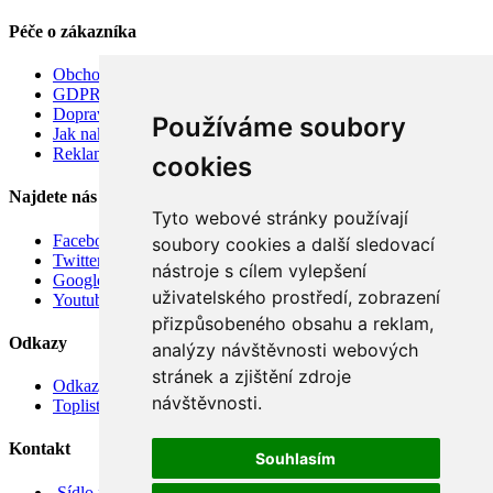
Péče o zákazníka
Obchodní podmínky
GDPR
Doprava
Používáme soubory
Jak nakupovat
Reklamace
cookies
Najdete nás
Tyto webové stránky používají
Facebook
soubory cookies a další sledovací
Twitter
nástroje s cílem vylepšení
Google
uživatelského prostředí, zobrazení
Youtube
přizpůsobeného obsahu a reklam,
Odkazy
analýzy návštěvnosti webových
stránek a zjištění zdroje
Odkazy
návštěvnosti.
Toplist
Kontakt
Souhlasím
Sídlo firmy: Boženy Němcové 739/1, Svitavy 568 02, CZ