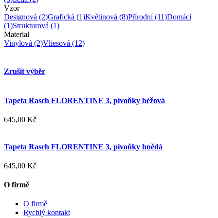
Vzor
Designová
(2)
Grafická
(1)
Květinová
(8)
Přírodní
(11)
Domácí
(1)
Strukturová
(1)
Material
Vinylová
(2)
Vliesová
(12)
Zrušit výběr
Tapeta Rasch FLORENTINE 3, pivoňky béžová
645,00 Kč
Tapeta Rasch FLORENTINE 3, pivoňky hnědá
645,00 Kč
O firmě
O firmě
Rychlý kontakt