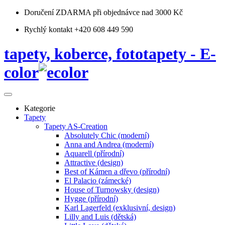
Doručení ZDARMA
při objednávce nad 3000 Kč
Rychlý kontakt +420 608 449 590
tapety, koberce, fototapety - E-
color
Kategorie
Tapety
Tapety AS-Creation
Absolutely Chic (moderní)
Anna and Andrea (moderní)
Aquarell (přírodní)
Attractive (design)
Best of Kámen a dřevo (přírodní)
El Palacio (zámecké)
House of Turnowsky (design)
Hygge (přírodní)
Karl Lagerfeld (exklusivní, design)
Lilly and Luis (dětská)