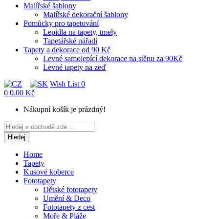
Malířské šablony
Malířské dekorační šablony
Pomůcky pro tapetování
Lepidla na tapety, tmely
Tapetářské nářadí
Tapety a dekorace od 90 Kč
Levné samolepící dekorace na stěnu za 90Kč
Levné tapety na zeď
Wish List
0
0
0.00 Kč
Nákupní košík je prázdný!
Hledej
Home
Tapety
Kusové koberce
Fototapety
Dětské fototapety
Umění & Deco
Fototapety z cest
Moře & Pláže