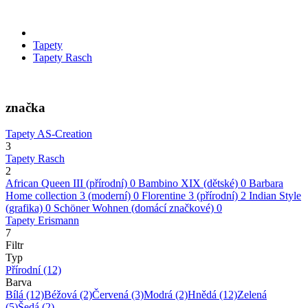
Tapety
Tapety Rasch
značka
Tapety AS-Creation
3
Tapety Rasch
2
African Queen III (přírodní)
0
Bambino XIX (dětské)
0
Barbara
Home collection 3 (moderní)
0
Florentine 3 (přírodní)
2
Indian Style
(grafika)
0
Schöner Wohnen (domácí značkové)
0
Tapety Erismann
7
Filtr
Typ
Přírodní
(12)
Barva
Bílá
(12)
Béžová
(2)
Červená
(3)
Modrá
(2)
Hnědá
(12)
Zelená
(5)
Šedá
(2)