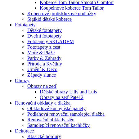
Koberce Tom Tailor Smooth Comfort
Koupelnové koberce Tom Tailor
Kobercové protiskluzové podložky
Sigikid dětské koberce
Fototapety
Dětské fototapety
Dveřní fototapety
Fototapety SKLADEM
Fototapety z cest
Moře & Pláže
Parky & Zahrady
Příroda a Květiny
Umění & Deco
Západy slunce
Obrazy
Obrazy na zeď
Dětské obrazy Lilly and Luis
Obrazy na zeď Patel 2
Renovační obklady a dlažba
Obkladové kuchyňské panely
Podlahová renovační samolepící dlažba
Renovační obklady stěn
Samolepící renovační kachličky
Dekorace
Klasické bordury