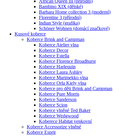
African Queen III (přírodní)
Bambino XIX (dětské)
Barbara Home collection 3 (moderní)
Florentine 3 (přírodní)
Indian Style (grafika)
Schöner Wohnen (domácí značkové)
Kusové koberce
Koberce Brink and Campman
Koberce Atelier vlna
Koberce Decor
Koberce Estella
Koberce Florence Broadhurst
Koberce Harlequin
Koberce Laura Ashley
Koberce Marimekko vlna
Koberce Orla Kiely vlna
Koberce pro děti Brink and Campman
Koberce Pure Morris
Koberce Sanderson
Koberce Scion
Koberce vlněné Ted Baker
Koberce Wedgwood
Koberece Habitat venkovní
Koberce Accessorize vlněné
Koberce Esprit