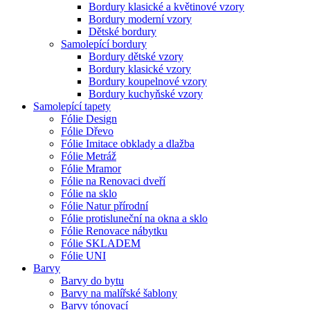
Bordury klasické a květinové vzory
Bordury moderní vzory
Dětské bordury
Samolepící bordury
Bordury dětské vzory
Bordury klasické vzory
Bordury koupelnové vzory
Bordury kuchyňské vzory
Samolepící tapety
Fólie Design
Fólie Dřevo
Fólie Imitace obklady a dlažba
Fólie Metráž
Fólie Mramor
Fólie na Renovaci dveří
Fólie na sklo
Fólie Natur přírodní
Fólie protisluneční na okna a sklo
Fólie Renovace nábytku
Fólie SKLADEM
Fólie UNI
Barvy
Barvy do bytu
Barvy na malířské šablony
Barvy tónovací