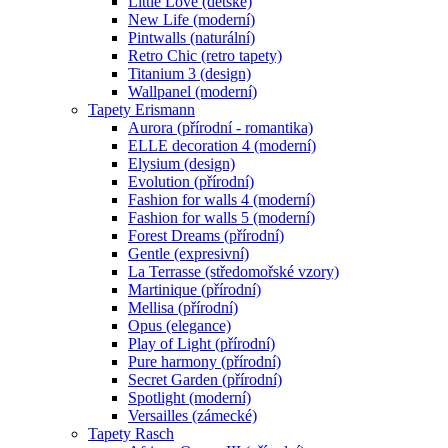
Little Love (dětské)
New Life (moderní)
Pintwalls (naturální)
Retro Chic (retro tapety)
Titanium 3 (design)
Wallpanel (moderní)
Tapety Erismann
Aurora (přírodní - romantika)
ELLE decoration 4 (moderní)
Elysium (design)
Evolution (přírodní)
Fashion for walls 4 (moderní)
Fashion for walls 5 (moderní)
Forest Dreams (přírodní)
Gentle (expresivní)
La Terrasse (středomořské vzory)
Martinique (přírodní)
Mellisa (přírodní)
Opus (elegance)
Play of Light (přírodní)
Pure harmony (přírodní)
Secret Garden (přírodní)
Spotlight (moderní)
Versailles (zámecké)
Tapety Rasch