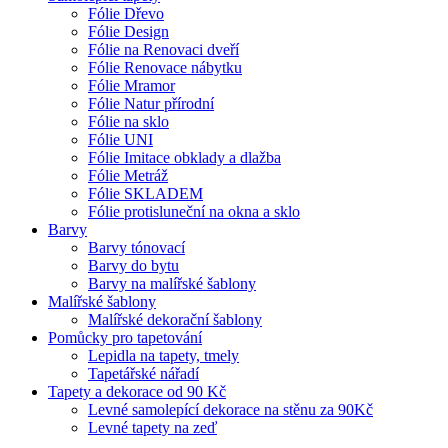
Fólie Dřevo
Fólie Design
Fólie na Renovaci dveří
Fólie Renovace nábytku
Fólie Mramor
Fólie Natur přírodní
Fólie na sklo
Fólie UNI
Fólie Imitace obklady a dlažba
Fólie Metráž
Fólie SKLADEM
Fólie protisluneční na okna a sklo
Barvy
Barvy tónovací
Barvy do bytu
Barvy na malířské šablony
Malířské šablony
Malířské dekorační šablony
Pomůcky pro tapetování
Lepidla na tapety, tmely
Tapetářské nářadí
Tapety a dekorace od 90 Kč
Levné samolepící dekorace na stěnu za 90Kč
Levné tapety na zeď