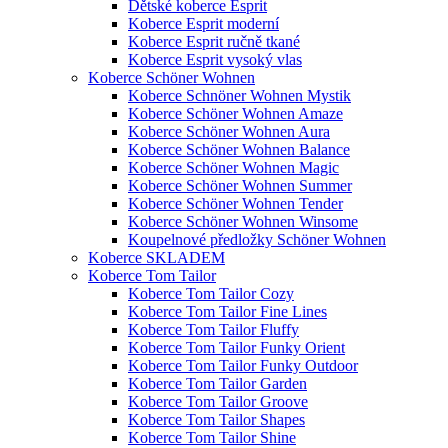
Dětské koberce Esprit
Koberce Esprit moderní
Koberce Esprit ručně tkané
Koberce Esprit vysoký vlas
Koberce Schöner Wohnen
Koberce Schnöner Wohnen Mystik
Koberce Schöner Wohnen Amaze
Koberce Schöner Wohnen Aura
Koberce Schöner Wohnen Balance
Koberce Schöner Wohnen Magic
Koberce Schöner Wohnen Summer
Koberce Schöner Wohnen Tender
Koberce Schöner Wohnen Winsome
Koupelnové předložky Schöner Wohnen
Koberce SKLADEM
Koberce Tom Tailor
Koberce Tom Tailor Cozy
Koberce Tom Tailor Fine Lines
Koberce Tom Tailor Fluffy
Koberce Tom Tailor Funky Orient
Koberce Tom Tailor Funky Outdoor
Koberce Tom Tailor Garden
Koberce Tom Tailor Groove
Koberce Tom Tailor Shapes
Koberce Tom Tailor Shine