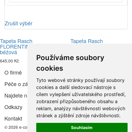
Zrušit výběr
Tapeta Rasch
Tapeta Rasch
FLORENTINE 3, pivoňky
FLORENTINE 3, pivoňky
béžová
hnědá
Používáme soubory
645,00 Kč
645,00 Kč
cookies
O firmě
Tyto webové stránky používají soubory
Péče o zákazníka
cookies a další sledovací nástroje s
Najdete nás
cílem vylepšení uživatelského prostředí,
zobrazení přizpůsobeného obsahu a
Odkazy
reklam, analýzy návštěvnosti webových
stránek a zjištění zdroje návštěvnosti.
Kontakt
© 2026 e-color.cz
Souhlasím