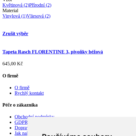
Květinová
(2)
Přírodní
(2)
Material
Vinylová
(1)
Vliesová
(2)
Zrušit výběr
Tapeta Rasch FLORENTINE 3, pivoňky béžová
645,00 Kč
O firmě
O firmě
Rychlý kontakt
Péče o zákazníka
Obchodní podmínky
GDPR
Doprava
Jak nakupovat