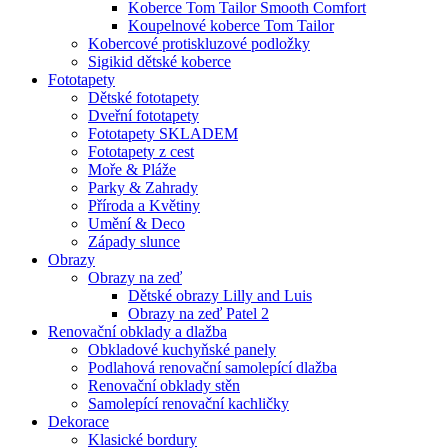
Koberce Tom Tailor Smooth Comfort
Koupelnové koberce Tom Tailor
Kobercové protiskluzové podložky
Sigikid dětské koberce
Fototapety
Dětské fototapety
Dveřní fototapety
Fototapety SKLADEM
Fototapety z cest
Moře & Pláže
Parky & Zahrady
Příroda a Květiny
Umění & Deco
Západy slunce
Obrazy
Obrazy na zeď
Dětské obrazy Lilly and Luis
Obrazy na zeď Patel 2
Renovační obklady a dlažba
Obkladové kuchyňské panely
Podlahová renovační samolepící dlažba
Renovační obklady stěn
Samolepící renovační kachličky
Dekorace
Klasické bordury