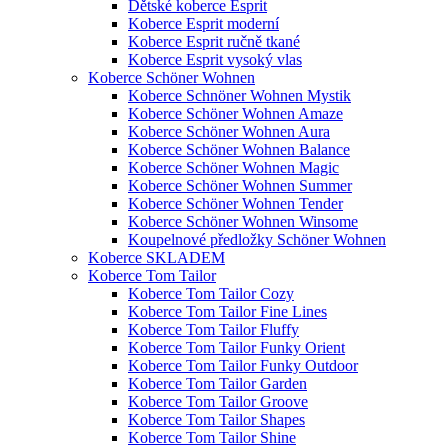
Dětské koberce Esprit
Koberce Esprit moderní
Koberce Esprit ručně tkané
Koberce Esprit vysoký vlas
Koberce Schöner Wohnen
Koberce Schnöner Wohnen Mystik
Koberce Schöner Wohnen Amaze
Koberce Schöner Wohnen Aura
Koberce Schöner Wohnen Balance
Koberce Schöner Wohnen Magic
Koberce Schöner Wohnen Summer
Koberce Schöner Wohnen Tender
Koberce Schöner Wohnen Winsome
Koupelnové předložky Schöner Wohnen
Koberce SKLADEM
Koberce Tom Tailor
Koberce Tom Tailor Cozy
Koberce Tom Tailor Fine Lines
Koberce Tom Tailor Fluffy
Koberce Tom Tailor Funky Orient
Koberce Tom Tailor Funky Outdoor
Koberce Tom Tailor Garden
Koberce Tom Tailor Groove
Koberce Tom Tailor Shapes
Koberce Tom Tailor Shine