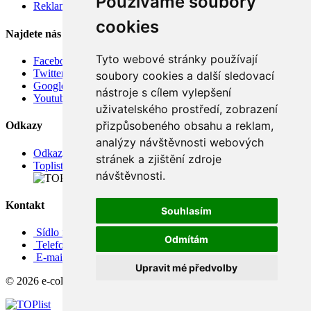
Používáme soubory
Reklamace
cookies
Najdete nás
Tyto webové stránky používají
Facebook
Twitter
soubory cookies a další sledovací
Google
nástroje s cílem vylepšení
Youtube
uživatelského prostředí, zobrazení
přizpůsobeného obsahu a reklam,
Odkazy
analýzy návštěvnosti webových
Odkazy
stránek a zjištění zdroje
Toplist
návštěvnosti.
Kontakt
Souhlasím
Sídlo firmy: Boženy Němcové 739/1, Svitavy 568 02, CZ
Odmítám
Telefon: +420 608 449 590
E-mail: info@e-color.cz
Upravit mé předvolby
© 2026 e-color.cz