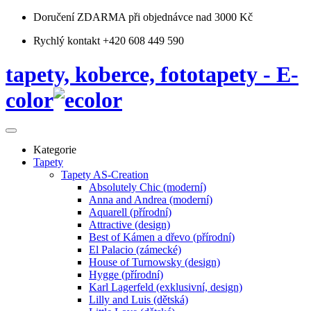
Doručení ZDARMA
při objednávce nad 3000 Kč
Rychlý kontakt +420 608 449 590
tapety, koberce, fototapety - E-
color
Kategorie
Tapety
Tapety AS-Creation
Absolutely Chic (moderní)
Anna and Andrea (moderní)
Aquarell (přírodní)
Attractive (design)
Best of Kámen a dřevo (přírodní)
El Palacio (zámecké)
House of Turnowsky (design)
Hygge (přírodní)
Karl Lagerfeld (exklusivní, design)
Lilly and Luis (dětská)