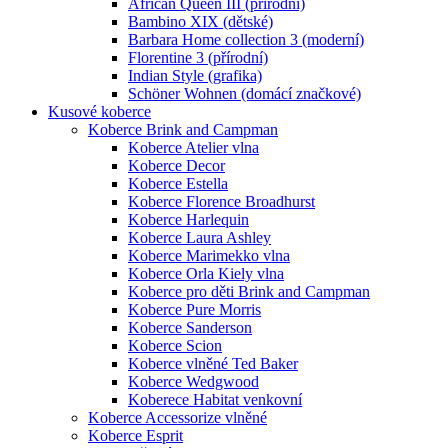
African Queen III (přírodní)
Bambino XIX (dětské)
Barbara Home collection 3 (moderní)
Florentine 3 (přírodní)
Indian Style (grafika)
Schöner Wohnen (domácí značkové)
Kusové koberce
Koberce Brink and Campman
Koberce Atelier vlna
Koberce Decor
Koberce Estella
Koberce Florence Broadhurst
Koberce Harlequin
Koberce Laura Ashley
Koberce Marimekko vlna
Koberce Orla Kiely vlna
Koberce pro děti Brink and Campman
Koberce Pure Morris
Koberce Sanderson
Koberce Scion
Koberce vlněné Ted Baker
Koberce Wedgwood
Koberece Habitat venkovní
Koberce Accessorize vlněné
Koberce Esprit