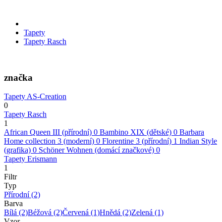
Tapety
Tapety Rasch
značka
Tapety AS-Creation
0
Tapety Rasch
1
African Queen III (přírodní)
0
Bambino XIX (dětské)
0
Barbara
Home collection 3 (moderní)
0
Florentine 3 (přírodní)
1
Indian Style
(grafika)
0
Schöner Wohnen (domácí značkové)
0
Tapety Erismann
1
Filtr
Typ
Přírodní
(2)
Barva
Bílá
(2)
Béžová
(2)
Červená
(1)
Hnědá
(2)
Zelená
(1)
Vzor