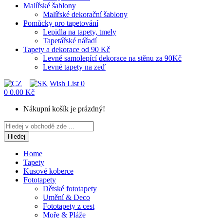
Malířské šablony
Malířské dekorační šablony
Pomůcky pro tapetování
Lepidla na tapety, tmely
Tapetářské nářadí
Tapety a dekorace od 90 Kč
Levné samolepící dekorace na stěnu za 90Kč
Levné tapety na zeď
Wish List
0
0
0.00 Kč
Nákupní košík je prázdný!
Hledej
Home
Tapety
Kusové koberce
Fototapety
Dětské fototapety
Umění & Deco
Fototapety z cest
Moře & Pláže