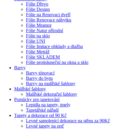
Fólie Dřevo
Fólie Design
Fólie na Renovaci dveří
Fólie Renovace nábytku
Fólie Mramor
Fólie Natur přírodní
Fólie na sklo
Fólie UNI
Fólie Imitace obklady a dlažba
Fólie Metráž
Fólie SKLADEM
Fólie protisluneční na okna a sklo
Barvy
Barvy tónovací
Barvy do bytu
Barvy na malířské šablony
Malířské šablony
Malířské dekorační šablony
Pomůcky pro tapetování
Lepidla na tapety, tmely
Tapetářské nářadí
Tapety a dekorace od 90 Kč
Levné samolepící dekorace na stěnu za 90Kč
Levné tapety na zeď