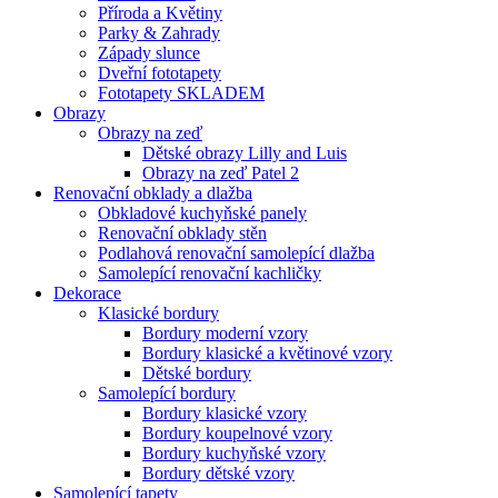
Příroda a Květiny
Parky & Zahrady
Západy slunce
Dveřní fototapety
Fototapety SKLADEM
Obrazy
Obrazy na zeď
Dětské obrazy Lilly and Luis
Obrazy na zeď Patel 2
Renovační obklady a dlažba
Obkladové kuchyňské panely
Renovační obklady stěn
Podlahová renovační samolepící dlažba
Samolepící renovační kachličky
Dekorace
Klasické bordury
Bordury moderní vzory
Bordury klasické a květinové vzory
Dětské bordury
Samolepící bordury
Bordury klasické vzory
Bordury koupelnové vzory
Bordury kuchyňské vzory
Bordury dětské vzory
Samolepící tapety