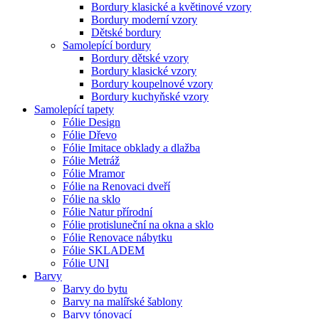
Bordury klasické a květinové vzory
Bordury moderní vzory
Dětské bordury
Samolepící bordury
Bordury dětské vzory
Bordury klasické vzory
Bordury koupelnové vzory
Bordury kuchyňské vzory
Samolepící tapety
Fólie Design
Fólie Dřevo
Fólie Imitace obklady a dlažba
Fólie Metráž
Fólie Mramor
Fólie na Renovaci dveří
Fólie na sklo
Fólie Natur přírodní
Fólie protisluneční na okna a sklo
Fólie Renovace nábytku
Fólie SKLADEM
Fólie UNI
Barvy
Barvy do bytu
Barvy na malířské šablony
Barvy tónovací