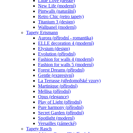
Little Love (dětské)
New Life (moderní)
Pintwalls (naturální)
Retro Chic (retro tapety)
Titanium 3 (design)
Wallpanel (moderní)
Tapety Erismann
Aurora (přírodní - romantika)
ELLE decoration 4 (moderní)
Elysium (design)
Evolution (přírodní)
Fashion for walls 4 (moderní)
Fashion for walls 5 (moderní)
Forest Dreams (přírodní)
Gentle (expresivní)
La Terrasse (středomořské vzory)
Martinique (přírodní)
Mellisa (přírodní)
Opus (elegance)
Play of Light (přírodní)
Pure harmony (přírodní)
Secret Garden (přírodní)
Spotlight (moderní)
Versailles (zámecké)
Tapety Rasch