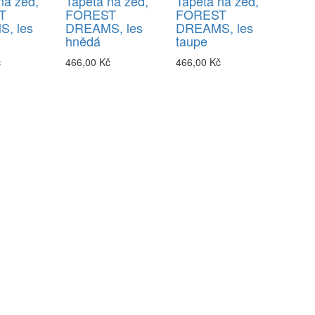
na zeď,
Tapeta na zeď,
Tapeta na zeď,
T
FOREST
FOREST
, les
DREAMS, les
DREAMS, les
hnědá
taupe
č
466,00 Kč
466,00 Kč