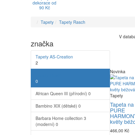
dekorace od
90 Kč
Tapety
Tapety Rasch
V databá
značka
Tapety AS-Creation
2
Novinka
Tapety Rasch
0
African Queen III (přírodní)
0
Tapety
Tapeta na
Bambino XIX (dětské)
0
PURE
HARMONY
Barbara Home collection 3
květy béž
(moderní)
0
466,00 Kč