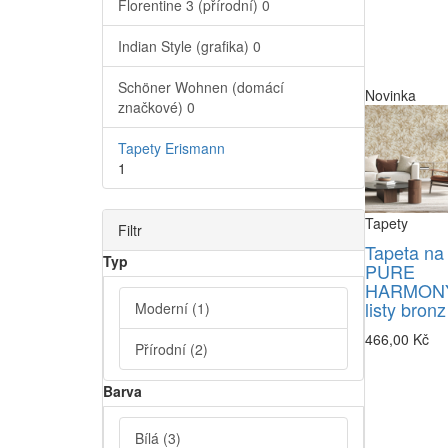
Florentine 3 (přírodní)
0
Indian Style (grafika)
0
Schöner Wohnen (domácí
Novinka
značkové)
0
Tapety Erismann
1
Tapety
Filtr
Tapeta na
Typ
PURE
HARMONY
listy bronz
Moderní
(1)
466,00 Kč
Přírodní
(2)
Barva
Bílá
(3)