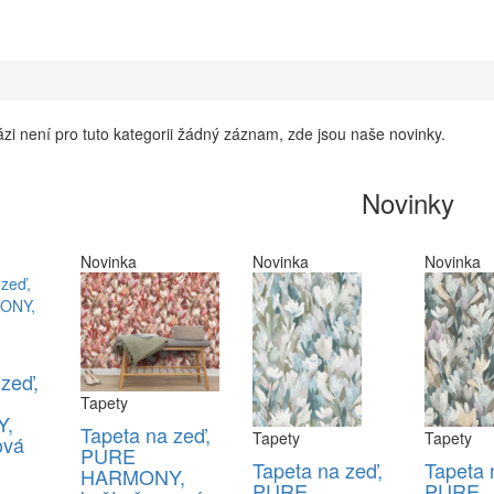
zi není pro tuto kategorii žádný záznam, zde jsou naše novinky.
Novinky
Novinka
Novinka
Novinka
 zeď,
Tapety
,
Tapeta na zeď,
Tapety
Tapety
ová
PURE
Tapeta na zeď,
Tapeta 
HARMONY,
PURE
PURE