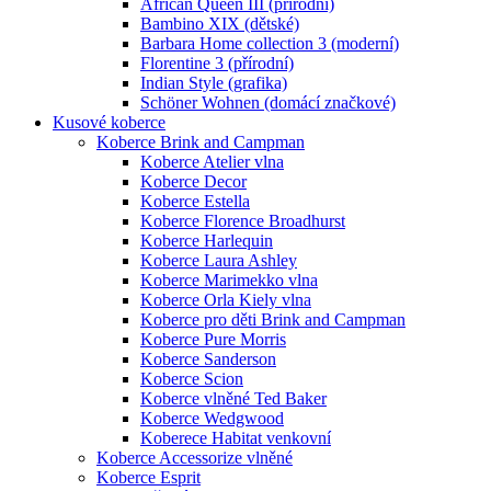
African Queen III (přírodní)
Bambino XIX (dětské)
Barbara Home collection 3 (moderní)
Florentine 3 (přírodní)
Indian Style (grafika)
Schöner Wohnen (domácí značkové)
Kusové koberce
Koberce Brink and Campman
Koberce Atelier vlna
Koberce Decor
Koberce Estella
Koberce Florence Broadhurst
Koberce Harlequin
Koberce Laura Ashley
Koberce Marimekko vlna
Koberce Orla Kiely vlna
Koberce pro děti Brink and Campman
Koberce Pure Morris
Koberce Sanderson
Koberce Scion
Koberce vlněné Ted Baker
Koberce Wedgwood
Koberece Habitat venkovní
Koberce Accessorize vlněné
Koberce Esprit