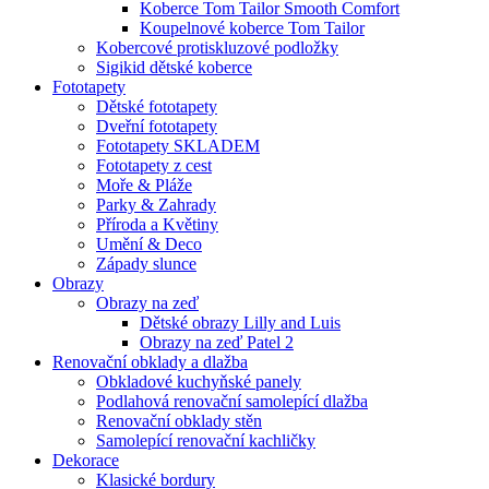
Koberce Tom Tailor Smooth Comfort
Koupelnové koberce Tom Tailor
Kobercové protiskluzové podložky
Sigikid dětské koberce
Fototapety
Dětské fototapety
Dveřní fototapety
Fototapety SKLADEM
Fototapety z cest
Moře & Pláže
Parky & Zahrady
Příroda a Květiny
Umění & Deco
Západy slunce
Obrazy
Obrazy na zeď
Dětské obrazy Lilly and Luis
Obrazy na zeď Patel 2
Renovační obklady a dlažba
Obkladové kuchyňské panely
Podlahová renovační samolepící dlažba
Renovační obklady stěn
Samolepící renovační kachličky
Dekorace
Klasické bordury