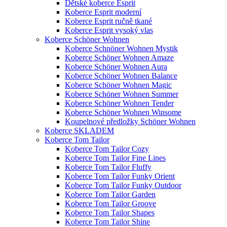
Dětské koberce Esprit
Koberce Esprit moderní
Koberce Esprit ručně tkané
Koberce Esprit vysoký vlas
Koberce Schöner Wohnen
Koberce Schnöner Wohnen Mystik
Koberce Schöner Wohnen Amaze
Koberce Schöner Wohnen Aura
Koberce Schöner Wohnen Balance
Koberce Schöner Wohnen Magic
Koberce Schöner Wohnen Summer
Koberce Schöner Wohnen Tender
Koberce Schöner Wohnen Winsome
Koupelnové předložky Schöner Wohnen
Koberce SKLADEM
Koberce Tom Tailor
Koberce Tom Tailor Cozy
Koberce Tom Tailor Fine Lines
Koberce Tom Tailor Fluffy
Koberce Tom Tailor Funky Orient
Koberce Tom Tailor Funky Outdoor
Koberce Tom Tailor Garden
Koberce Tom Tailor Groove
Koberce Tom Tailor Shapes
Koberce Tom Tailor Shine