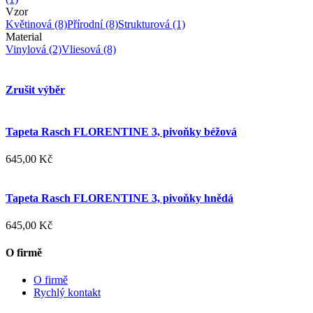
Vzor
Květinová
(8)
Přírodní
(8)
Strukturová
(1)
Material
Vinylová
(2)
Vliesová
(8)
Zrušit výběr
Tapeta Rasch FLORENTINE 3, pivoňky béžová
645,00 Kč
Tapeta Rasch FLORENTINE 3, pivoňky hnědá
645,00 Kč
O firmě
O firmě
Rychlý kontakt