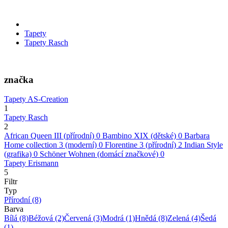
Tapety
Tapety Rasch
značka
Tapety AS-Creation
1
Tapety Rasch
2
African Queen III (přírodní)
0
Bambino XIX (dětské)
0
Barbara
Home collection 3 (moderní)
0
Florentine 3 (přírodní)
2
Indian Style
(grafika)
0
Schöner Wohnen (domácí značkové)
0
Tapety Erismann
5
Filtr
Typ
Přírodní
(8)
Barva
Bílá
(8)
Béžová
(2)
Červená
(3)
Modrá
(1)
Hnědá
(8)
Zelená
(4)
Šedá
(1)