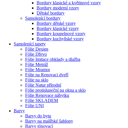
Bordury klasické a květinové vzory
Bordury moderní vzory
Dětské bordury
Samolepící bordury
Bordury dětské vzory
Bordury klasické vzory
Bordury koupelnové vzory
Bordury kuchyňské vzory
Samolepící tapety
Fólie Design
Fólie Dřevo
Fólie Imitace obklady a dlažba
Fólie Metráž
Fólie Mramor
Fólie na Renovaci dveří
Fólie na sklo
Fólie Natur přírodní
Fólie protisluneční na okna a sklo
Fólie Renovace nábytku
Fólie SKLADEM
Fólie UNI
Barvy
Barvy do bytu
Barvy na malířské šablony
Barvy tónovací