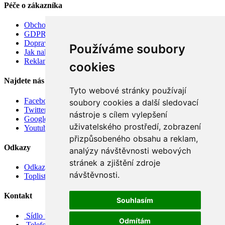
Péče o zákazníka
Obchodní podmínky
GDPR
Doprava
Používáme soubory
Jak nakupovat
Reklamace
cookies
Najdete nás
Tyto webové stránky používají
Facebook
soubory cookies a další sledovací
Twitter
nástroje s cílem vylepšení
Google
uživatelského prostředí, zobrazení
Youtube
přizpůsobeného obsahu a reklam,
Odkazy
analýzy návštěvnosti webových
stránek a zjištění zdroje
Odkazy
návštěvnosti.
Toplist
Kontakt
Souhlasím
Sídlo firmy: Boženy Němcové 739/1, Svitavy 568 02, CZ
Odmítám
Telefon: +420 608 449 590