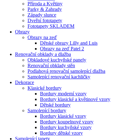
Příroda a Květiny
Parky & Zahrady
Západy slunce
Dveřní fototapety
Fototapety SKLADEM
Obrazy
Obrazy na zeď
Dětské obrazy Lilly and Luis
Obrazy na zeď Patel 2
Renovační obklady a dlažba
Obkladové kuchyňské panely
Renovační obklady stěn
Podlahová renovační samolepící dlažba
Samolepící renovační kachličky
Dekorace
Klasické bordury
Bordury moderní vzory
Bordury klasické a květinové vzory
Dětské bordury
Samolepící bordury
Bordury klasické vzory
Bordury koupelnové vzory
Bordury kuchyňské vzory
Bordury dětské vzory
Samolepící tapety