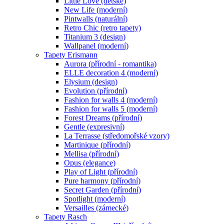
Little Love (dětské)
New Life (moderní)
Pintwalls (naturální)
Retro Chic (retro tapety)
Titanium 3 (design)
Wallpanel (moderní)
Tapety Erismann
Aurora (přírodní - romantika)
ELLE decoration 4 (moderní)
Elysium (design)
Evolution (přírodní)
Fashion for walls 4 (moderní)
Fashion for walls 5 (moderní)
Forest Dreams (přírodní)
Gentle (expresivní)
La Terrasse (středomořské vzory)
Martinique (přírodní)
Mellisa (přírodní)
Opus (elegance)
Play of Light (přírodní)
Pure harmony (přírodní)
Secret Garden (přírodní)
Spotlight (moderní)
Versailles (zámecké)
Tapety Rasch