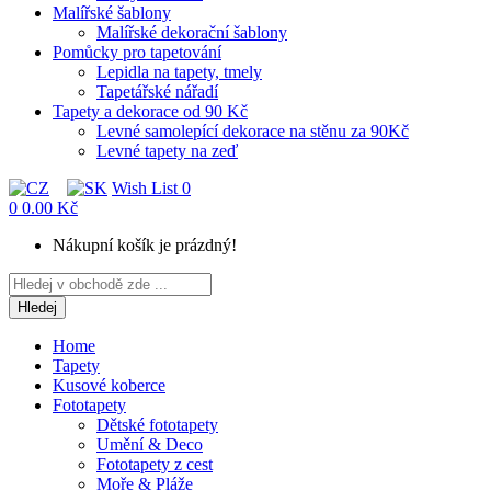
Malířské šablony
Malířské dekorační šablony
Pomůcky pro tapetování
Lepidla na tapety, tmely
Tapetářské nářadí
Tapety a dekorace od 90 Kč
Levné samolepící dekorace na stěnu za 90Kč
Levné tapety na zeď
Wish List
0
0
0.00 Kč
Nákupní košík je prázdný!
Hledej
Home
Tapety
Kusové koberce
Fototapety
Dětské fototapety
Umění & Deco
Fototapety z cest
Moře & Pláže