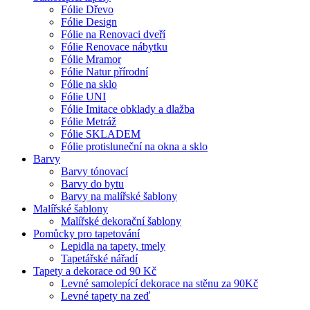
Fólie Dřevo
Fólie Design
Fólie na Renovaci dveří
Fólie Renovace nábytku
Fólie Mramor
Fólie Natur přírodní
Fólie na sklo
Fólie UNI
Fólie Imitace obklady a dlažba
Fólie Metráž
Fólie SKLADEM
Fólie protisluneční na okna a sklo
Barvy
Barvy tónovací
Barvy do bytu
Barvy na malířské šablony
Malířské šablony
Malířské dekorační šablony
Pomůcky pro tapetování
Lepidla na tapety, tmely
Tapetářské nářadí
Tapety a dekorace od 90 Kč
Levné samolepící dekorace na stěnu za 90Kč
Levné tapety na zeď