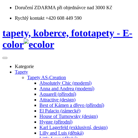
Doručení ZDARMA
při objednávce nad 3000 Kč
Rychlý kontakt +420 608 449 590
tapety, koberce, fototapety - E-
color
Kategorie
Tapety
Tapety AS-Creation
Absolutely Chic (moderní)
Anna and Andrea (moderní)
Aquarell (přírodní)
Attractive (design)
Best of Kámen a dřevo (přírodní)
El Palacio (zámecké)
House of Turnowsky (design)
Hygge (přírodní)
Karl Lagerfeld (exklusivní, design)
Lilly and Luis (dětská)