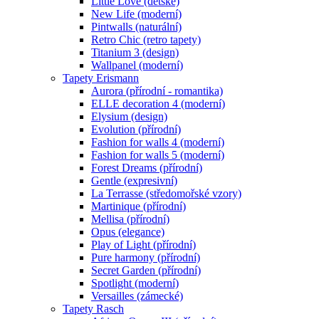
Little Love (dětské)
New Life (moderní)
Pintwalls (naturální)
Retro Chic (retro tapety)
Titanium 3 (design)
Wallpanel (moderní)
Tapety Erismann
Aurora (přírodní - romantika)
ELLE decoration 4 (moderní)
Elysium (design)
Evolution (přírodní)
Fashion for walls 4 (moderní)
Fashion for walls 5 (moderní)
Forest Dreams (přírodní)
Gentle (expresivní)
La Terrasse (středomořské vzory)
Martinique (přírodní)
Mellisa (přírodní)
Opus (elegance)
Play of Light (přírodní)
Pure harmony (přírodní)
Secret Garden (přírodní)
Spotlight (moderní)
Versailles (zámecké)
Tapety Rasch