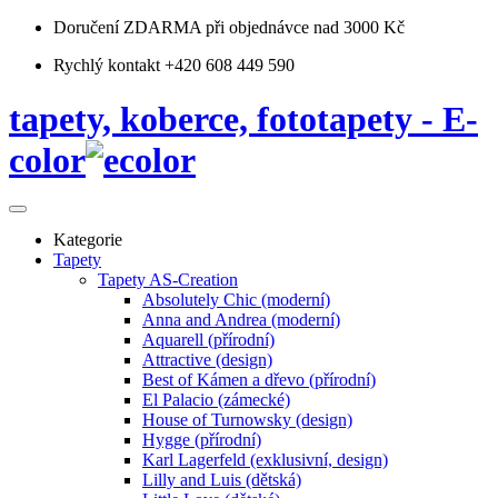
Doručení ZDARMA
při objednávce nad 3000 Kč
Rychlý kontakt +420 608 449 590
tapety, koberce, fototapety - E-
color
Kategorie
Tapety
Tapety AS-Creation
Absolutely Chic (moderní)
Anna and Andrea (moderní)
Aquarell (přírodní)
Attractive (design)
Best of Kámen a dřevo (přírodní)
El Palacio (zámecké)
House of Turnowsky (design)
Hygge (přírodní)
Karl Lagerfeld (exklusivní, design)
Lilly and Luis (dětská)