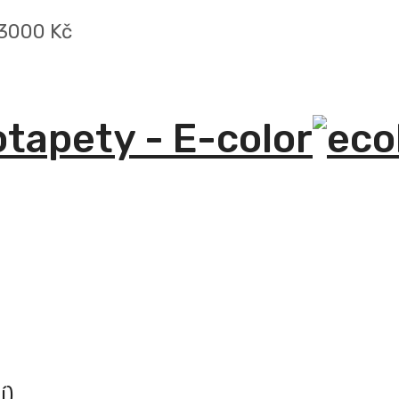
 3000 Kč
otapety - E-color
í)