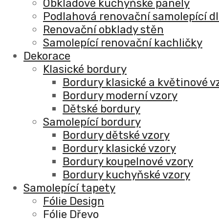
Obkladové kuchyňské panely
Podlahová renovační samolepící d
Renovační obklady stěn
Samolepící renovační kachličky
Dekorace
Klasické bordury
Bordury klasické a květinové v
Bordury moderní vzory
Dětské bordury
Samolepící bordury
Bordury dětské vzory
Bordury klasické vzory
Bordury koupelnové vzory
Bordury kuchyňské vzory
Samolepící tapety
Fólie Design
Fólie Dřevo