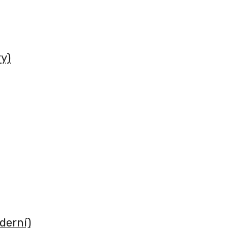
y)
derní)