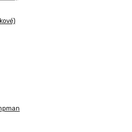
kové)
ampman