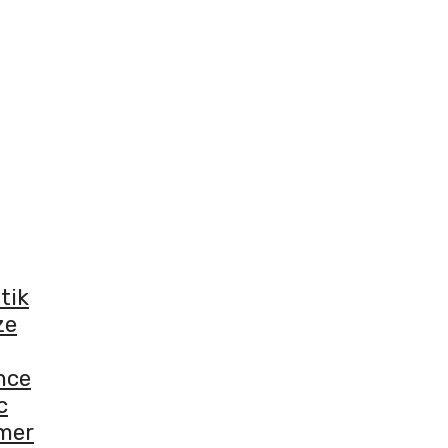
tik
ze
nce
c
mer