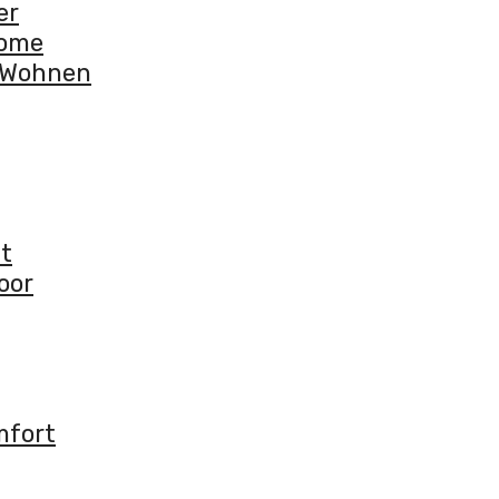
er
some
r Wohnen
nt
oor
mfort