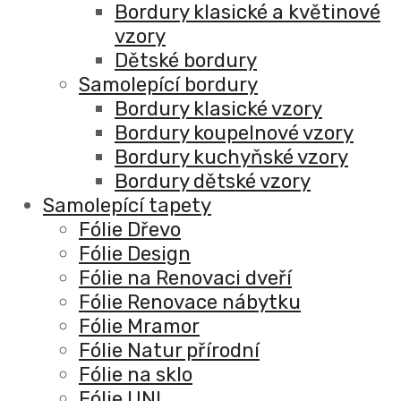
Bordury klasické a květinové
vzory
Dětské bordury
Samolepící bordury
Bordury klasické vzory
Bordury koupelnové vzory
Bordury kuchyňské vzory
Bordury dětské vzory
Samolepící tapety
Fólie Dřevo
Fólie Design
Fólie na Renovaci dveří
Fólie Renovace nábytku
Fólie Mramor
Fólie Natur přírodní
Fólie na sklo
Fólie UNI