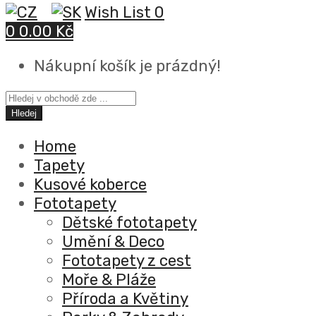
Wish List
0
0
0.00 Kč
Nákupní košík je prázdný!
Hledej
Home
Tapety
Kusové koberce
Fototapety
Dětské fototapety
Umění & Deco
Fototapety z cest
Moře & Pláže
Příroda a Květiny