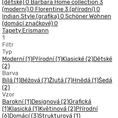
(dětské)
0
Barbara Home collection 3
(moderní)
0
Florentine 3 (přírodní)
0
Indian Style (grafika)
0
Schöner Wohnen
(domácí značkové)
0
Tapety Erismann
1
Filtr
Typ
Moderní
(1)
Přírodní
(1)
Klasické
(2)
Dětské
(2)
Barva
Bílá
(1)
Béžová
(7)
Žlutá
(7)
Hnědá
(1)
Šedá
(2)
Vzor
Barokní
(1)
Designová
(2)
Grafická
(1)
Klasická
(1)
Květinová
(2)
Přírodní
(6)
Domácí
(3)
Strukturová
(1)