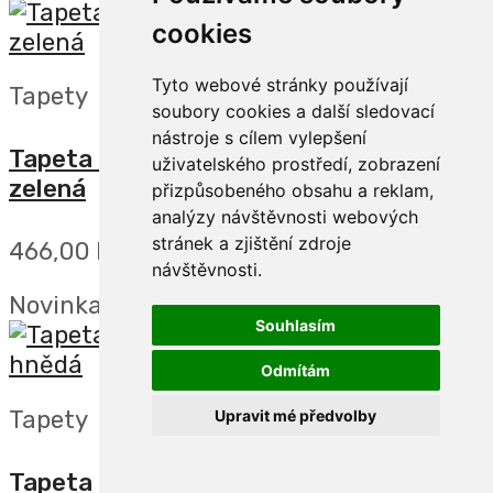
cookies
Tyto webové stránky používají
Tapety
soubory cookies a další sledovací
nástroje s cílem vylepšení
Tapeta na zeď, FOREST DREAMS, palma
uživatelského prostředí, zobrazení
zelená
přizpůsobeného obsahu a reklam,
analýzy návštěvnosti webových
stránek a zjištění zdroje
466,00 Kč
návštěvnosti.
Novinka
Souhlasím
Odmítám
Tapety
Upravit mé předvolby
Tapeta na zeď, FOREST DREAMS, palma