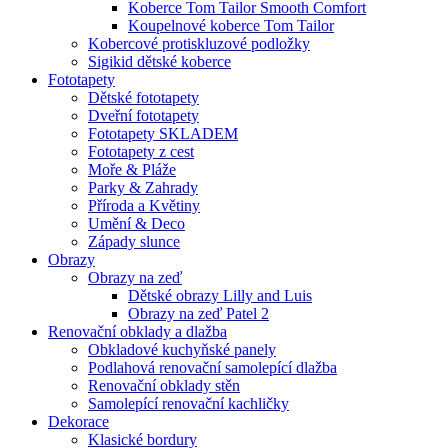
Koberce Tom Tailor Smooth Comfort
Koupelnové koberce Tom Tailor
Kobercové protiskluzové podložky
Sigikid dětské koberce
Fototapety
Dětské fototapety
Dveřní fototapety
Fototapety SKLADEM
Fototapety z cest
Moře & Pláže
Parky & Zahrady
Příroda a Květiny
Umění & Deco
Západy slunce
Obrazy
Obrazy na zeď
Dětské obrazy Lilly and Luis
Obrazy na zeď Patel 2
Renovační obklady a dlažba
Obkladové kuchyňské panely
Podlahová renovační samolepící dlažba
Renovační obklady stěn
Samolepící renovační kachličky
Dekorace
Klasické bordury