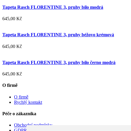
Tapeta Rasch FLORENTINE 3, pruhy bílo modrá
645,00 Kč
Tapeta Rasch FLORENTINE 3, pruhy béžovo krémová
645,00 Kč
Tapeta Rasch FLORENTINE 3, pruhy bílo černo modrá
645,00 Kč
O firmě
O firmě
Rychlý kontakt
Péče o zákazníka
Obchodní podmínky
GDPR