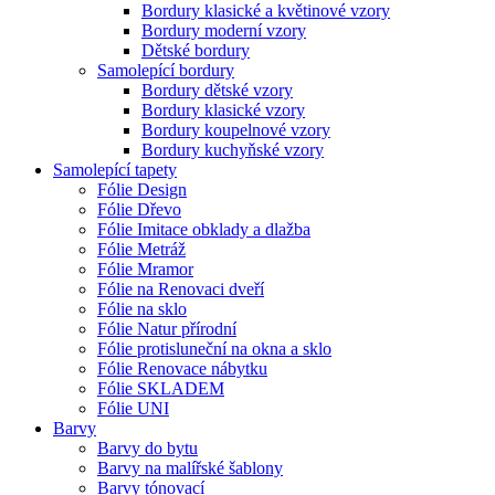
Bordury klasické a květinové vzory
Bordury moderní vzory
Dětské bordury
Samolepící bordury
Bordury dětské vzory
Bordury klasické vzory
Bordury koupelnové vzory
Bordury kuchyňské vzory
Samolepící tapety
Fólie Design
Fólie Dřevo
Fólie Imitace obklady a dlažba
Fólie Metráž
Fólie Mramor
Fólie na Renovaci dveří
Fólie na sklo
Fólie Natur přírodní
Fólie protisluneční na okna a sklo
Fólie Renovace nábytku
Fólie SKLADEM
Fólie UNI
Barvy
Barvy do bytu
Barvy na malířské šablony
Barvy tónovací