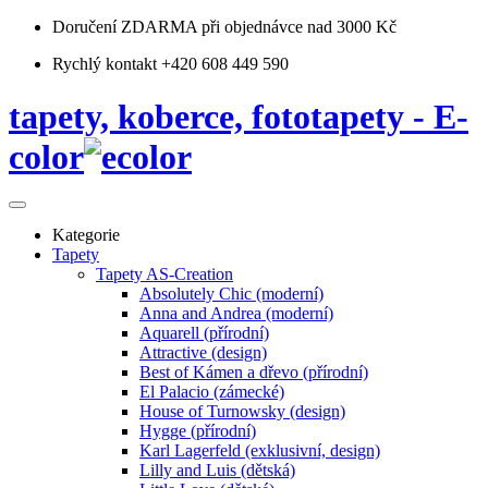
Doručení ZDARMA
při objednávce nad 3000 Kč
Rychlý kontakt +420 608 449 590
tapety, koberce, fototapety - E-
color
Kategorie
Tapety
Tapety AS-Creation
Absolutely Chic (moderní)
Anna and Andrea (moderní)
Aquarell (přírodní)
Attractive (design)
Best of Kámen a dřevo (přírodní)
El Palacio (zámecké)
House of Turnowsky (design)
Hygge (přírodní)
Karl Lagerfeld (exklusivní, design)
Lilly and Luis (dětská)