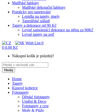
Malířské šablony
Malířské dekorační šablony
Pomůcky pro tapetování
Lepidla na tapety, tmely
Tapetářské nářadí
Tapety a dekorace od 90 Kč
Levné samolepící dekorace na stěnu za 90Kč
Levné tapety na zeď
Wish List
0
0
0.00 Kč
Nákupní košík je prázdný!
Hledej
Home
Tapety
Kusové koberce
Fototapety
Dětské fototapety
Umění & Deco
Fototapety z cest
Moře & Pláže