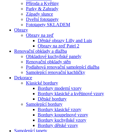
Příroda a Květiny
Parky & Zahrady
Západy slunce
Dveřní fototapety
Fototapety SKLADEM
Obrazy
Obrazy na zeď
Dětské obrazy Lilly and Luis
Obrazy na zeď Patel 2
Renovační obklady a dlažba
Obkladové kuchyňské panely
Renovační obklady stěn
Podlahová renovační samolepící dlažba
Samolepící renovační kachličky
Dekorace
Klasické bordury
Bordury moderní vzory
Bordury klasické a květinové vzory
Dětské bordury
Samolepící bordury
Bordury klasické vzory
Bordury koupelnové vzory
Bordury kuchyňské vzory
Bordury dětské vzory
Samolepící tapety