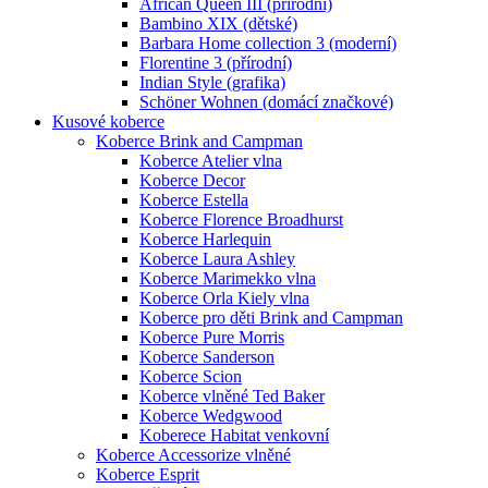
African Queen III (přírodní)
Bambino XIX (dětské)
Barbara Home collection 3 (moderní)
Florentine 3 (přírodní)
Indian Style (grafika)
Schöner Wohnen (domácí značkové)
Kusové koberce
Koberce Brink and Campman
Koberce Atelier vlna
Koberce Decor
Koberce Estella
Koberce Florence Broadhurst
Koberce Harlequin
Koberce Laura Ashley
Koberce Marimekko vlna
Koberce Orla Kiely vlna
Koberce pro děti Brink and Campman
Koberce Pure Morris
Koberce Sanderson
Koberce Scion
Koberce vlněné Ted Baker
Koberce Wedgwood
Koberece Habitat venkovní
Koberce Accessorize vlněné
Koberce Esprit