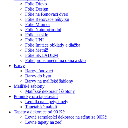
Fólie Dřevo
Fólie Design
Fólie na Renovaci dveří
Fólie Renovace nábytku
Fólie Mramor
Fólie Natur přírodní
Fólie na sklo
Fólie UNI
Fólie Imitace obklady a dlažba
Fólie Metráž
Fólie SKLADEM
Fólie protisluneční na okna a sklo
Barvy
Barvy tónovací
Barvy do bytu
Barvy na malířské šablony
Malířské šablony
Malířské dekorační šablony
Pomůcky pro tapetování
Lepidla na tapety, tmely
Tapetářské nářadí
Tapety a dekorace od 90 Kč
Levné samolepící dekorace na stěnu za 90Kč
Levné tapety na zeď