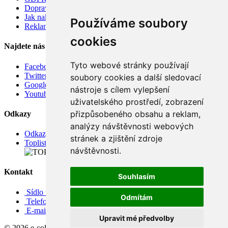
Doprava
Jak nakupovat
Používáme soubory
Reklamace
cookies
Najdete nás
Tyto webové stránky používají
Facebook
Twitter
soubory cookies a další sledovací
Google
nástroje s cílem vylepšení
Youtube
uživatelského prostředí, zobrazení
přizpůsobeného obsahu a reklam,
Odkazy
analýzy návštěvnosti webových
Odkazy
stránek a zjištění zdroje
Toplist
návštěvnosti.
Kontakt
Souhlasím
Sídlo firmy: Boženy Němcové 739/1, Svitavy 568 02, CZ
Odmítám
Telefon: +420 608 449 590
E-mail: info@e-color.cz
Upravit mé předvolby
© 2026 e-color.cz