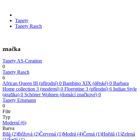
Tapety
Tapety Rasch
značka
Tapety AS-Creation
0
Tapety Rasch
6
African Queen III (přírodní)
0
Bambino XIX (dětské)
0
Barbara
Home collection 3 (moderní)
0
Florentine 3 (přírodní)
6
Indian Style
(grafika)
0
Schöner Wohnen (domácí značkové)
0
Tapety Erismann
0
Filtr
Typ
Moderní
(6)
Barva
Bílá
(2)
Béžová
(2)
Červená
(1)
Modrá
(4)
Černá
(1)
Hnědá
(1)
Zelená
(1)
Šedá
(1)