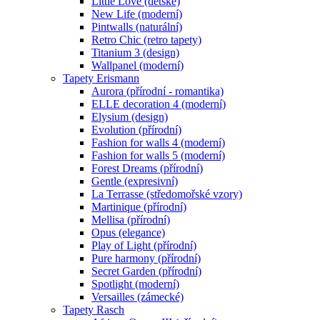
Little Love (dětské)
New Life (moderní)
Pintwalls (naturální)
Retro Chic (retro tapety)
Titanium 3 (design)
Wallpanel (moderní)
Tapety Erismann
Aurora (přírodní - romantika)
ELLE decoration 4 (moderní)
Elysium (design)
Evolution (přírodní)
Fashion for walls 4 (moderní)
Fashion for walls 5 (moderní)
Forest Dreams (přírodní)
Gentle (expresivní)
La Terrasse (středomořské vzory)
Martinique (přírodní)
Mellisa (přírodní)
Opus (elegance)
Play of Light (přírodní)
Pure harmony (přírodní)
Secret Garden (přírodní)
Spotlight (moderní)
Versailles (zámecké)
Tapety Rasch