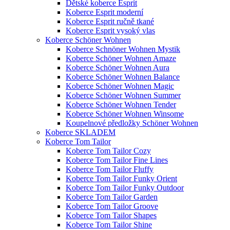
Dětské koberce Esprit
Koberce Esprit moderní
Koberce Esprit ručně tkané
Koberce Esprit vysoký vlas
Koberce Schöner Wohnen
Koberce Schnöner Wohnen Mystik
Koberce Schöner Wohnen Amaze
Koberce Schöner Wohnen Aura
Koberce Schöner Wohnen Balance
Koberce Schöner Wohnen Magic
Koberce Schöner Wohnen Summer
Koberce Schöner Wohnen Tender
Koberce Schöner Wohnen Winsome
Koupelnové předložky Schöner Wohnen
Koberce SKLADEM
Koberce Tom Tailor
Koberce Tom Tailor Cozy
Koberce Tom Tailor Fine Lines
Koberce Tom Tailor Fluffy
Koberce Tom Tailor Funky Orient
Koberce Tom Tailor Funky Outdoor
Koberce Tom Tailor Garden
Koberce Tom Tailor Groove
Koberce Tom Tailor Shapes
Koberce Tom Tailor Shine