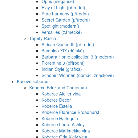
Opus (elegance)
Play of Light (přírodní)
Pure harmony (přírodní)
Secret Garden (přírodní)
Spotlight (moderní)
Versailles (zámecké)
Tapety Rasch
African Queen III (přírodní)
Bambino XIX (dětské)
Barbara Home collection 3 (moderní)
Florentine 3 (přírodní)
Indian Style (grafika)
Schöner Wohnen (domácí značkové)
Kusové koberce
Koberce Brink and Campman
Koberce Atelier vlna
Koberce Decor
Koberce Estella
Koberce Florence Broadhurst
Koberce Harlequin
Koberce Laura Ashley
Koberce Marimekko vlna
Koberce Orla Kiely vlna