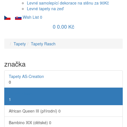
Levné samolepící dekorace na stěnu za 90Kč
Levné tapety na zeď
Wish List
0
0
0.00 Kč
Tapety
Tapety Rasch
značka
Tapety AS-Creation
0
Tapety Rasch
1
African Queen III (přírodní)
0
Bambino XIX (dětské)
0