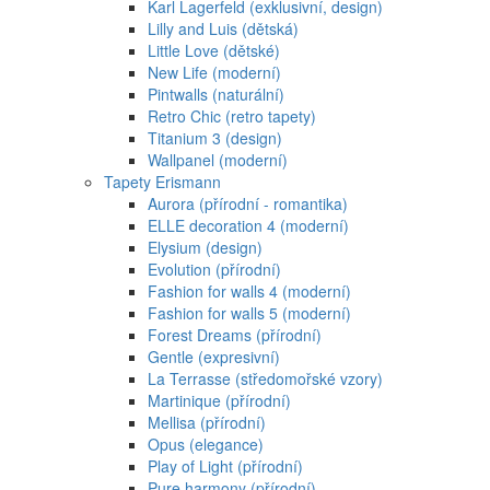
Karl Lagerfeld (exklusivní, design)
Lilly and Luis (dětská)
Little Love (dětské)
New Life (moderní)
Pintwalls (naturální)
Retro Chic (retro tapety)
Titanium 3 (design)
Wallpanel (moderní)
Tapety Erismann
Aurora (přírodní - romantika)
ELLE decoration 4 (moderní)
Elysium (design)
Evolution (přírodní)
Fashion for walls 4 (moderní)
Fashion for walls 5 (moderní)
Forest Dreams (přírodní)
Gentle (expresivní)
La Terrasse (středomořské vzory)
Martinique (přírodní)
Mellisa (přírodní)
Opus (elegance)
Play of Light (přírodní)
Pure harmony (přírodní)