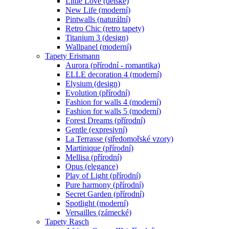
Little Love (dětské)
New Life (moderní)
Pintwalls (naturální)
Retro Chic (retro tapety)
Titanium 3 (design)
Wallpanel (moderní)
Tapety Erismann
Aurora (přírodní - romantika)
ELLE decoration 4 (moderní)
Elysium (design)
Evolution (přírodní)
Fashion for walls 4 (moderní)
Fashion for walls 5 (moderní)
Forest Dreams (přírodní)
Gentle (expresivní)
La Terrasse (středomořské vzory)
Martinique (přírodní)
Mellisa (přírodní)
Opus (elegance)
Play of Light (přírodní)
Pure harmony (přírodní)
Secret Garden (přírodní)
Spotlight (moderní)
Versailles (zámecké)
Tapety Rasch