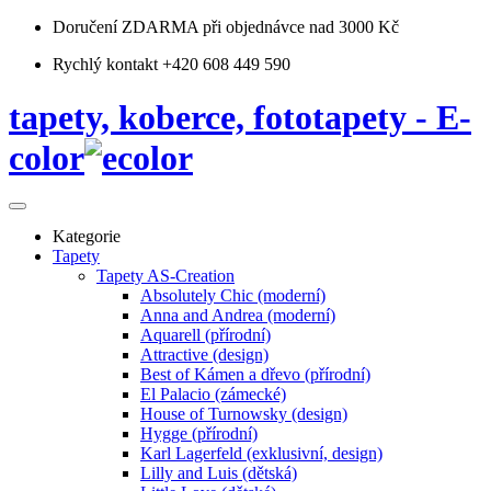
Doručení ZDARMA
při objednávce nad 3000 Kč
Rychlý kontakt +420 608 449 590
tapety, koberce, fototapety - E-
color
Kategorie
Tapety
Tapety AS-Creation
Absolutely Chic (moderní)
Anna and Andrea (moderní)
Aquarell (přírodní)
Attractive (design)
Best of Kámen a dřevo (přírodní)
El Palacio (zámecké)
House of Turnowsky (design)
Hygge (přírodní)
Karl Lagerfeld (exklusivní, design)
Lilly and Luis (dětská)