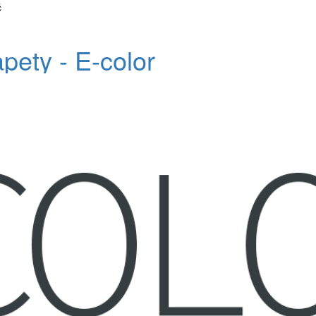
č
apety - E-color