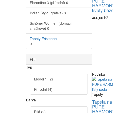
PURE
Florentine 3 (přírodní)
0
HARMONY
květy béž
Indian Style (grafika)
0
466,00 Kč
Schöner Wohnen (domácí
značkové)
0
Tapety Erismann
0
Filtr
Typ
Novinka
Moderní
(2)
Přírodní
(4)
Tapety
Barva
Tapeta na
PURE
HARMONY
Bílá
(2)