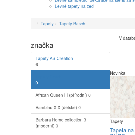
Levné samolepící dekorace na stěnu za 
Levné tapety na zeď
Tapety
Tapety Rasch
V databá
značka
Tapety AS-Creation
6
Novinka
Tapety Rasch
0
African Queen III (přírodní)
0
Bambino XIX (dětské)
0
Barbara Home collection 3
Tapety
(moderní)
0
Tapeta na