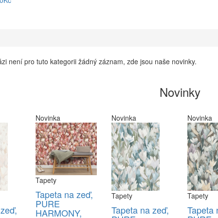
90Kč
zi není pro tuto kategorii žádný záznam, zde jsou naše novinky.
Novinky
Novinka
Novinka
Novinka
Tapety
Tapeta na zeď,
Tapety
Tapety
PURE
 zeď,
Tapeta na zeď,
Tapeta 
HARMONY,