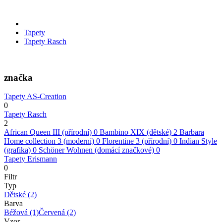
Tapety
Tapety Rasch
značka
Tapety AS-Creation
0
Tapety Rasch
2
African Queen III (přírodní)
0
Bambino XIX (dětské)
2
Barbara
Home collection 3 (moderní)
0
Florentine 3 (přírodní)
0
Indian Style
(grafika)
0
Schöner Wohnen (domácí značkové)
0
Tapety Erismann
0
Filtr
Typ
Dětské
(2)
Barva
Béžová
(1)
Červená
(2)
Vzor