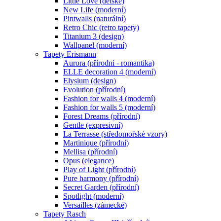
Little Love (dětské)
New Life (moderní)
Pintwalls (naturální)
Retro Chic (retro tapety)
Titanium 3 (design)
Wallpanel (moderní)
Tapety Erismann
Aurora (přírodní - romantika)
ELLE decoration 4 (moderní)
Elysium (design)
Evolution (přírodní)
Fashion for walls 4 (moderní)
Fashion for walls 5 (moderní)
Forest Dreams (přírodní)
Gentle (expresivní)
La Terrasse (středomořské vzory)
Martinique (přírodní)
Mellisa (přírodní)
Opus (elegance)
Play of Light (přírodní)
Pure harmony (přírodní)
Secret Garden (přírodní)
Spotlight (moderní)
Versailles (zámecké)
Tapety Rasch