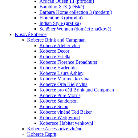
African Queen III (přírodní)
Bambino XIX (dětské)
Barbara Home collection 3 (moderní)
Florentine 3 (přírodní)
Indian Style (grafika)
Schöner Wohnen (domácí značkové)
Kusové koberce
Koberce Brink and Campman
Koberce Atelier vlna
Koberce Decor
Koberce Estella
Koberce Florence Broadhurst
Koberce Harlequin
Koberce Laura Ashley
Koberce Marimekko vlna
Koberce Orla Kiely vlna
Koberce pro děti Brink and Campman
Koberce Pure Morris
Koberce Sanderson
Koberce Scion
Koberce vlněné Ted Baker
Koberce Wedgwood
Koberece Habitat venkovní
Koberce Accessorize vlněné
Koberce Esprit