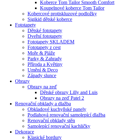
Koberce Tom Tailor Smooth Comfort
Koupelnové koberce Tom Tailor
Kobercové protiskluzové podložky
Sigikid dětské koberce
Fototapety
Dětské fototapety
Dveřní fototapety
Fototapety SKLADEM
Fototapety z cest
Moře & Pláže
Parky & Zahrady
Příroda a Květiny
Umění & Deco
Západy slunce
Obrazy
Obrazy na zeď
Dětské obrazy Lilly and Luis
Obrazy na zeď Patel 2
Renovační obklady a dlažba
Obkladové kuchyňské panely
Podlahová renovační samolepící dlažba
Renovační obklady stěn
Samolepící renovační kachličky
Dekorace
Klasické bordury