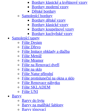
Bordury klasické a květinové vzory
Bordury moderní vzory
Dětské bordury
Samolepící bordury
Bordury dětské vzory
Bordury klasické vzory
Bordury koupelnové vzory
Bordury kuchyňské vzory
Samolepící tapety
Fólie Design
Fólie Dřevo
Fólie Imitace obklady a dlažba
Fólie Metráž
Fólie Mramor
Fólie na Renovaci dveří
Fólie na sklo
Fólie Natur přírodní
Fólie protisluneční na okna a sklo
Fólie Renovace nábytku
Fólie SKLADEM
Fólie UNI
Barvy
Barvy do bytu
Barvy na malířské šablony
Barvy tónovací