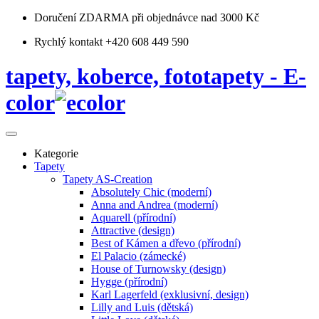
Doručení ZDARMA
při objednávce nad 3000 Kč
Rychlý kontakt +420 608 449 590
tapety, koberce, fototapety - E-
color
Kategorie
Tapety
Tapety AS-Creation
Absolutely Chic (moderní)
Anna and Andrea (moderní)
Aquarell (přírodní)
Attractive (design)
Best of Kámen a dřevo (přírodní)
El Palacio (zámecké)
House of Turnowsky (design)
Hygge (přírodní)
Karl Lagerfeld (exklusivní, design)
Lilly and Luis (dětská)