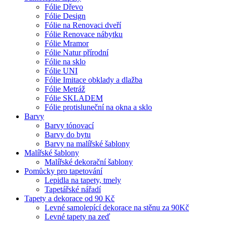
Fólie Dřevo
Fólie Design
Fólie na Renovaci dveří
Fólie Renovace nábytku
Fólie Mramor
Fólie Natur přírodní
Fólie na sklo
Fólie UNI
Fólie Imitace obklady a dlažba
Fólie Metráž
Fólie SKLADEM
Fólie protisluneční na okna a sklo
Barvy
Barvy tónovací
Barvy do bytu
Barvy na malířské šablony
Malířské šablony
Malířské dekorační šablony
Pomůcky pro tapetování
Lepidla na tapety, tmely
Tapetářské nářadí
Tapety a dekorace od 90 Kč
Levné samolepící dekorace na stěnu za 90Kč
Levné tapety na zeď