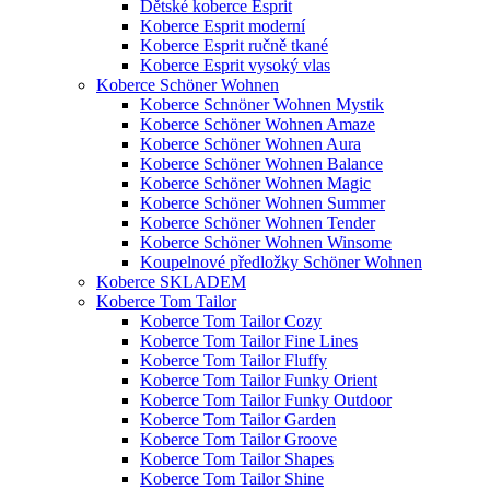
Dětské koberce Esprit
Koberce Esprit moderní
Koberce Esprit ručně tkané
Koberce Esprit vysoký vlas
Koberce Schöner Wohnen
Koberce Schnöner Wohnen Mystik
Koberce Schöner Wohnen Amaze
Koberce Schöner Wohnen Aura
Koberce Schöner Wohnen Balance
Koberce Schöner Wohnen Magic
Koberce Schöner Wohnen Summer
Koberce Schöner Wohnen Tender
Koberce Schöner Wohnen Winsome
Koupelnové předložky Schöner Wohnen
Koberce SKLADEM
Koberce Tom Tailor
Koberce Tom Tailor Cozy
Koberce Tom Tailor Fine Lines
Koberce Tom Tailor Fluffy
Koberce Tom Tailor Funky Orient
Koberce Tom Tailor Funky Outdoor
Koberce Tom Tailor Garden
Koberce Tom Tailor Groove
Koberce Tom Tailor Shapes
Koberce Tom Tailor Shine