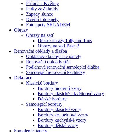
Příroda a Květiny
Parky & Zahrady
Západy slunce
Dveřní fototapety
Fototapety SKLADEM
Obrazy
Obrazy na zeď
Dětské obrazy Lilly and Luis
Obrazy na zeď Patel 2
Renovační obklady a dlažba
Obkladové kuchyňské panely
Renovační obklady stěn
Podlahová renovační samolepící dlažba
Samolepící renovační kachličky
Dekorace
Klasické bordury
Bordury moderní vzory
Bordury klasické a květinové vzory
Dětské bordury
Samolepící bordury
Bordury klasické vzory
Bordury koupelnové vzory
Bordury kuchyňské vzory
Bordury dětské vzory
Samolepící tapety