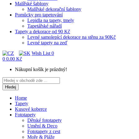
Malířské šablony
Malířské dekorační šablony
Pomůcky pro tapetování
Lepidla na tapety, tmely
Tapetářské nářadí
Tapety a dekorace od 90 Kč
Levné samolepící dekorace na stěnu za 90Kč
Levné tapety na zeď
Wish List
0
0
0.00 Kč
Nákupní košík je prázdný!
Hledej
Home
Tapety
Kusové koberce
Fototapety
Dětské fototapety
Umění & Deco
Fototapety z cest
Moře & Pláže