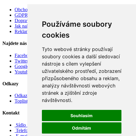
Obchodní podmínky
GDPR
Doprava
Používáme soubory
Jak nakupovat
Reklamace
cookies
Najdete nás
Tyto webové stránky používají
Facebook
soubory cookies a další sledovací
Twitter
nástroje s cílem vylepšení
Google
uživatelského prostředí, zobrazení
Youtube
přizpůsobeného obsahu a reklam,
Odkazy
analýzy návštěvnosti webových
stránek a zjištění zdroje
Odkazy
návštěvnosti.
Toplist
Kontakt
Souhlasím
Sídlo firmy: Boženy Němcové 739/1, Svitavy 568 02, CZ
Odmítám
Telefon: +420 608 449 590
E-mail: info@e-color.cz